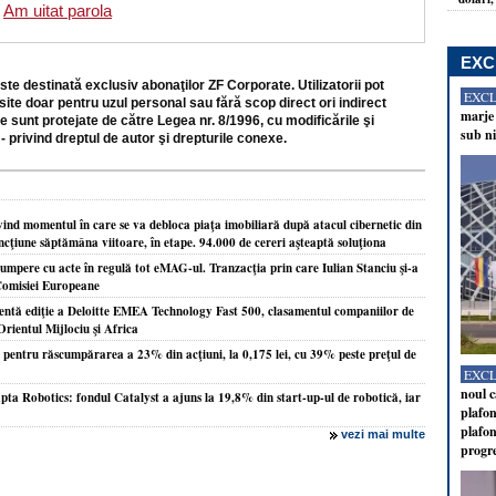
Am uitat parola
EXC
ste destinată exclusiv abonaţilor ZF Corporate. Utilizatorii pot
EXC
site doar pentru uzul personal sau fără scop direct ori indirect
marje 
e sunt protejate de către Legea nr. 8/1996, cu modificările şi
sub ni
- privind dreptul de autor şi drepturile conexe.
vind momentul în care se va debloca piaţa imobiliară după atacul cibernetic din
ncţiune săptămâna viitoare, în etape. 94.000 de cereri aşteaptă soluţiona
cumpere cu acte în regulă tot eMAG-ul. Tranzacţia prin care Iulian Stanciu şi-a
Comisiei Europeane
centă ediţie a Deloitte EMEA Technology Fast 500, clasamentul companiilor de
rientul Mijlociu şi Africa
i pentru răscumpărarea a 23% din acţiuni, la 0,175 lei, cu 39% peste preţul de
EXC
noul c
pta Robotics: fondul Catalyst a ajuns la 19,8% din start-up-ul de robotică, iar
plafon
plafon
vezi mai multe
progr