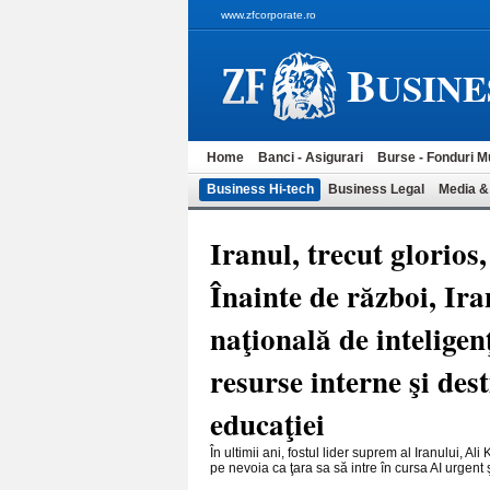
www.zfcorporate.ro
B
USINE
Home
Banci - Asigurari
Burse - Fonduri M
Business Hi-tech
Business Legal
Media &
Iranul, trecut glorios,
Înainte de război, Ir
naţională de inteligenţ
resurse interne şi des
educaţiei
În ultimii ani, fostul lider suprem al Iranului, Al
pe nevoia ca ţara sa să intre în cursa AI urgent ş