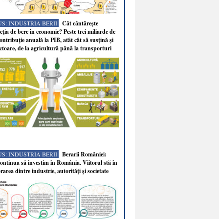
S: INDUSTRIA BERII
Cât cântăreşte
ţia de bere în economie? Peste trei miliarde de
ontribuţie anuală la PIB, atât cât să susţină şi
ectoare, de la agricultură până la transporturi
S: INDUSTRIA BERII
Berarii României:
ntinua să investim în România. Viitorul stă în
rarea dintre industrie, autorităţi şi societate