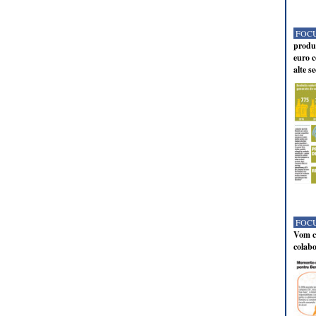
FOCU
produc
euro c
alte s
FOCU
Vom co
colabo