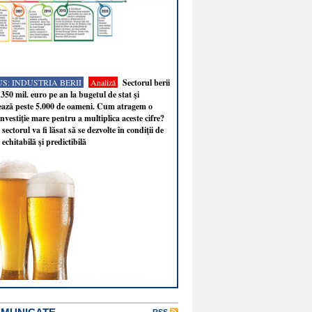
S: INDUSTRIA BERII
Analiză
Sectorul berii
350 mil. euro pe an la bugetul de stat şi
ează peste 5.000 de oameni. Cum atragem o
nvestiţie mare pentru a multiplica aceste cifre?
sectorul va fi lăsat să se dezvolte în condiţii de
 echitabilă şi predictibilă