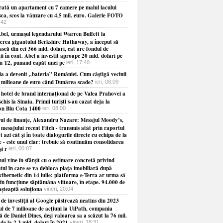
ată un apartament cu 7 camere pe malul lacului
sca, scos la vânzare cu 4,5 mil. euro. Galerie FOTO
8:42
bel, urmaşul legendarului Warren Buffett la
erea gigantului Berkshire Hathaway, a început să
ască din cei 366 mld. dolari, cât are fondul de
ţii în cont. Abel a investit aproape 20 mld. dolari pe
în T2, punând capăt unei pe
ieri, 17:40
ia a devenit „bateria” României. Cum câştigă vecinii
e milioane de euro când Dunărea scade?
ieri, 08:09
 hotel de brand internaţional de pe Valea Prahovei a
schis la Sinaia. Primii turişti s-au cazat deja la
on Blu Cota 1400
ieri, 08:00
rul de finanţe, Alexandru Nazare: Mesajul Moody’s,
 mesajului recent Fitch - transmis atât prin raportul
t azi cât şi în toate dialogurile directe cu echipa de la
 - este unul clar: trebuie să continuăm consolidarea
şi r
ieri, 00:07
l vine în sfârşit cu o estimare concretă privind
ul în care se va debloca piaţa imobiliară după
cibernetic din 14 iulie: platforma e-Terra ar urma să
în funcţiune săptămâna viitoare, în etape. 94.000 de
aşteaptă soluţiona
vineri, 20:04
de investiţii al Google păstrează neatins din 2023
ul de 7 milioane de acţiuni la UiPath, compania
 de Daniel Dines, deşi valoarea sa a scăzut la 76 mil.
 de la 2,3 mld. dolari în 2021
vineri, 18:31