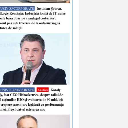
LUSIV ZFCORPORATE
Iustinian Şovrea,
Logic România: Industria locală de IT nu se
ate baza doar pe avantajul costurilor;
rul pas este trecerea de la outsourcing la
tarea de soluţii
LUSIV ZFCORPORATE
Analiză
Karoly
y, fost CEO Hidroelectrica, despre raliul de
 acţiunilor H2O şi evaluarea de 90 mld. lei:
 creştere care n-are legătură cu performanţa
iei. Free float-ul este prea mic