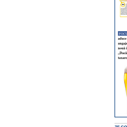
FOCU
aduce 
angaj
nouă i
„Dacă 
taxare