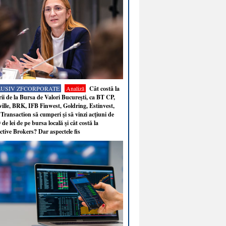
LUSIV ZFCORPORATE
Analiză
Cât costă la
ii de la Bursa de Valori Bucureşti, ca BT CP,
ille, BRK, IFB Finwest, Goldring, Estinvest,
Transaction să cumperi şi să vinzi acţiuni de
 de lei de pe bursa locală şi cât costă la
ctive Brokers? Dar aspectele fis