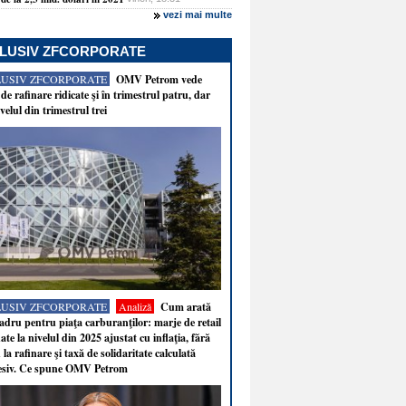
vezi mai multe
LUSIV ZFCORPORATE
LUSIV ZFCORPORATE
OMV Petrom vede
de rafinare ridicate şi în trimestrul patru, dar
velul din trimestrul trei
LUSIV ZFCORPORATE
Analiză
Cum arată
adru pentru piaţa carburanţilor: marje de retail
ate la nivelul din 2025 ajustat cu inflaţia, fără
 la rafinare şi taxă de solidaritate calculată
esiv. Ce spune OMV Petrom