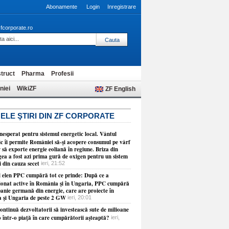
Abonamente
Login
Inregistrare
fcorporate.ro
truct
Pharma
Profesii
niei
WikiZF
ZF English
ELE ŞTIRI DIN ZF CORPORATE
esperat pentru sistemul energetic local. Vântul
ic îi permite României să-şi acopere consumul pe vârf
r să exporte energie eoliană în regiune. Briza din
ea a fost azi prima gură de oxigen pentru un sistem
i din cauza secet
ieri, 21:52
 elen PPC cumpără tot ce prinde: După ce a
ţionat active în România şi în Ungaria, PPC cumpără
anie germană din energie, care are proiecte în
a şi Ungaria de peste 2 GW
ieri, 20:01
ontinuă dezvoltatorii să investească sute de milioane
o într-o piaţă în care cumpărătorii aşteaptă?
ieri,