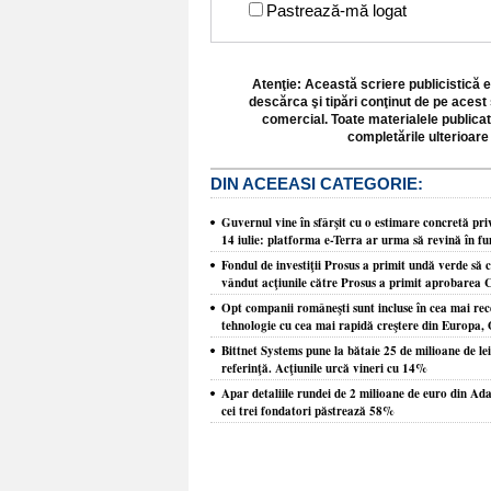
Pastrează-mă logat
Atenţie: Această scriere publicistică e
descărca şi tipări conţinut de pe acest 
comercial. Toate materialele publicat
completările ulterioare 
DIN ACEEASI CATEGORIE:
Guvernul vine în sfârşit cu o estimare concretă pri
14 iulie: platforma e-Terra ar urma să revină în fu
Fondul de investiţii Prosus a primit undă verde să 
vândut acţiunile către Prosus a primit aprobarea 
Opt companii româneşti sunt incluse în cea mai re
tehnologie cu cea mai rapidă creştere din Europa, O
Bittnet Systems pune la bătaie 25 de milioane de le
referinţă. Acţiunile urcă vineri cu 14%
Apar detaliile rundei de 2 milioane de euro din Ada
cei trei fondatori păstrează 58%