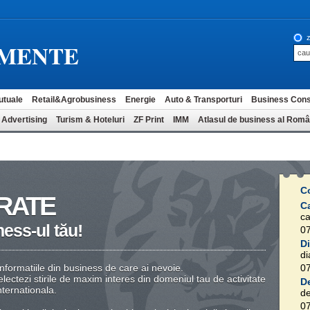
z
MENTE
utuale
Retail&Agrobusiness
Energie
Auto & Transporturi
Business Cons
 Advertising
Turism & Hoteluri
ZF Print
IMM
Atlasul de business al Româ
C
RATE
C
c
ess-ul tău!
0
D
di
 informatiile din business de care ai nevoie.
0
lectezi stirile de maxim interes din domeniul tau de activitate
D
nternationala.
de
0