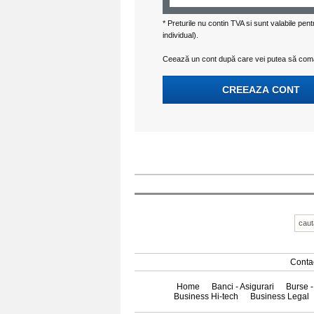
* Preturile nu contin TVA si sunt valabile pe
individual).
Ceează un cont după care vei putea să coman
Conta
Home
Banci - Asigurari
Burse -
Business Hi-tech
Business Legal