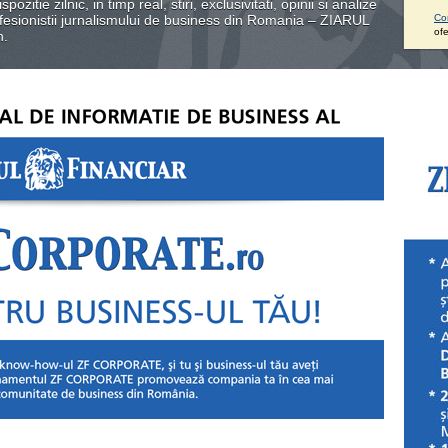
ozitie zilnic, in timp real, stiri, exclusivitati, opinii si analize
fesionistii jurnalismului de business din Romania – ZIARUL
Co
ofe
n.