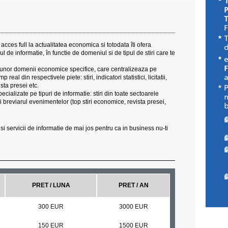
cces full la actualitatea economica si totodata îti ofera
 de informatie, în functie de domeniul si de tipul de stiri care te
te unor domenii economice specifice, care centralizeaza pe
real din respectivele piete: stiri, indicatori statistici, licitatii,
sta presei etc.
ializate pe tipuri de informatie: stiri din toate sectoarele
si breviarul evenimentelor (top stiri economice, revista presei,
 servicii de informatie de mai jos pentru ca in business nu-ti
PRET / LUNA
PRET / AN
300 EUR
3000 EUR
150 EUR
1500 EUR