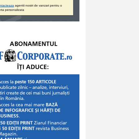
ntacteaza
agentii nostri de vanzari pentru o
rta personalizata