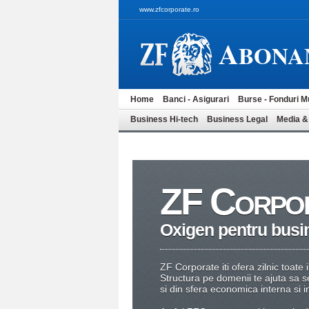
www.zfcorporate.ro
A
BONA
Home
Banci - Asigurari
Burse - Fonduri M
Business Hi-tech
Business Legal
Media &
ZF C
ORPO
Oxigen pentru busin
ZF Corporate iti ofera zilnic toate
Structura pe domenii te ajuta sa se
si din sfera economica interna si i