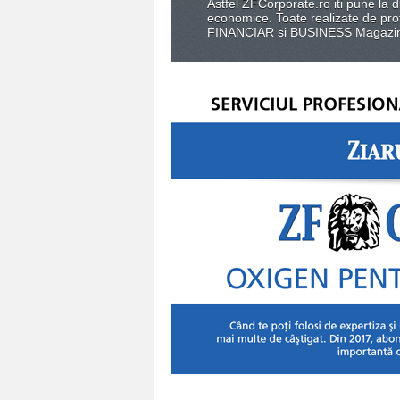
Astfel ZFCorporate.ro iti pune la disp
economice. Toate realizate de pro
FINANCIAR si BUSINESS Magazi