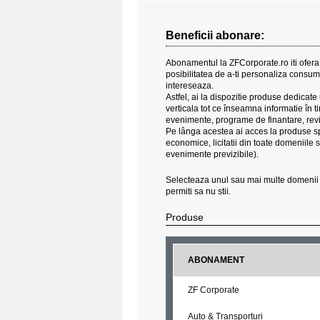
Beneficii abonare:
Abonamentul la ZFCorporate.ro iti ofera a
posibilitatea de a-ti personaliza consumul
intereseaza.
Astfel, ai la dispozitie produse dedica
verticala tot ce înseamna informatie în timp 
evenimente, programe de finantare, revi
Pe lânga acestea ai acces la produse spec
economice, licitatii din toate domeniile 
evenimente previzibile).
Selecteaza unul sau mai multe domenii si
permiti sa nu stii.
Produse
ABONAMENT
ZF Corporate
Auto & Transporturi