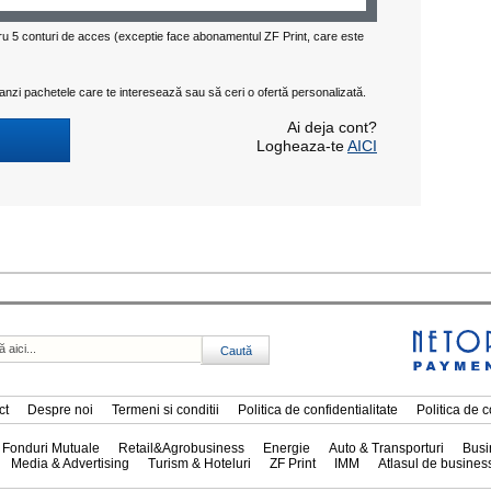
ntru 5 conturi de acces (exceptie face abonamentul ZF Print, care este
zi pachetele care te interesează sau să ceri o ofertă personalizată.
Ai deja cont?
Logheaza-te
AICI
ct
Despre noi
Termeni si conditii
Politica de confidentialitate
Politica de 
 Fonduri Mutuale
Retail&Agrobusiness
Energie
Auto & Transporturi
Busi
Media & Advertising
Turism & Hoteluri
ZF Print
IMM
Atlasul de busines