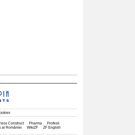
cookies
ness Construct
Pharma
Profesii
s al României
WikiZF
ZF English