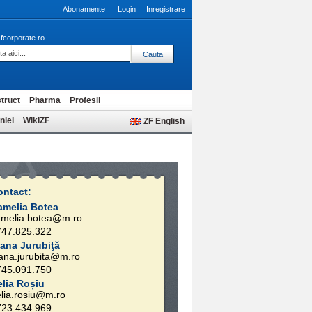
Abonamente
Login
Inregistrare
fcorporate.ro
truct
Pharma
Profesii
niei
WikiZF
ZF English
ontact:
amelia Botea
amelia.botea@m.ro
747.825.322
iana Jurubiţă
ana.jurubita@m.ro
745.091.750
elia Roșiu
lia.rosiu@m.ro
723.434.969