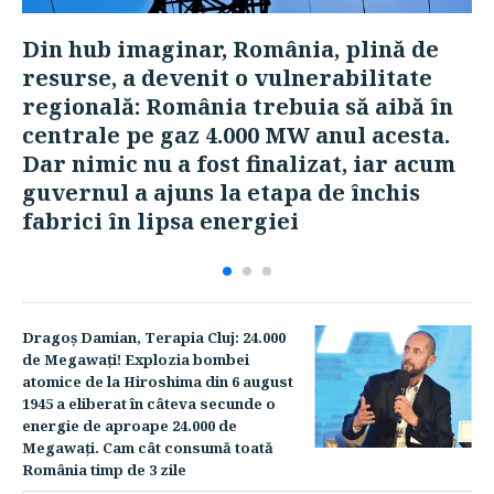
Din hub imaginar, România, plină de
resurse, a devenit o vulnerabilitate
B
regională: România trebuia să aibă în
e,
p
centrale pe gaz 4.000 MW anul acesta.
a
Dar nimic nu a fost finalizat, iar acum
ut
9,
guvernul a ajuns la etapa de închis
f
fabrici în lipsa energiei
Dragoş Damian, Terapia Cluj: 24.000
de Megawaţi! Explozia bombei
atomice de la Hiroshima din 6 august
1945 a eliberat în câteva secunde o
energie de aproape 24.000 de
Megawaţi. Cam cât consumă toată
România timp de 3 zile