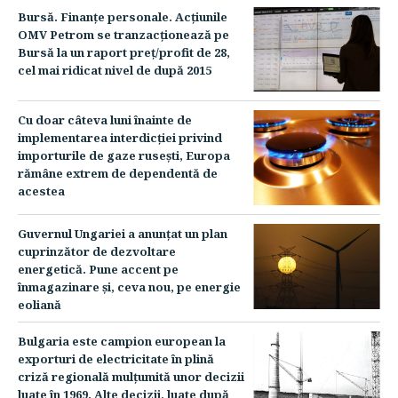
Bursă. Finanţe personale. Acţiunile
OMV Petrom se tranzacţionează pe
Bursă la un raport preţ/profit de 28,
cel mai ridicat nivel de după 2015
Cu doar câteva luni înainte de
implementarea interdicţiei privind
importurile de gaze ruseşti, Europa
rămâne extrem de dependentă de
acestea
Guvernul Ungariei a anunţat un plan
cuprinzător de dezvoltare
energetică. Pune accent pe
înmagazinare şi, ceva nou, pe energie
eoliană
Bulgaria este campion european la
exporturi de electricitate în plină
criză regională mulţumită unor decizii
luate în 1969. Alte decizii, luate după