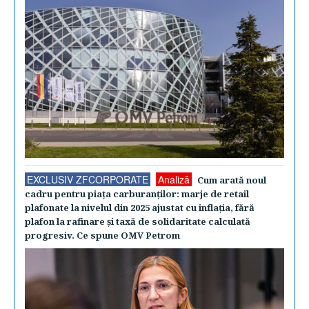
EXCLUSIV ZFCORPORATE
Analiză
Cum arată noul
cadru pentru piaţa carburanţilor: marje de retail
plafonate la nivelul din 2025 ajustat cu inflaţia, fără
plafon la rafinare şi taxă de solidaritate calculată
progresiv. Ce spune OMV Petrom