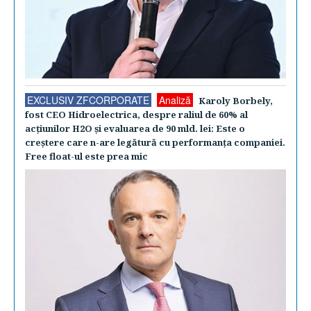
EXCLUSIV ZFCORPORATE
Analiză
Karoly Borbely,
fost CEO Hidroelectrica, despre raliul de 60% al
acţiunilor H2O şi evaluarea de 90 mld. lei: Este o
creştere care n-are legătură cu performanţa companiei.
Free float-ul este prea mic