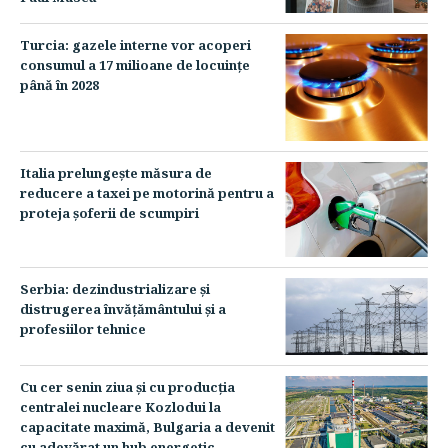
Turcia: gazele interne vor acoperi
consumul a 17 milioane de locuinţe
până în 2028
Italia prelungeşte măsura de
reducere a taxei pe motorină pentru a
proteja şoferii de scumpiri
Serbia: dezindustrializare şi
distrugerea învăţământului şi a
profesiilor tehnice
Cu cer senin ziua şi cu producţia
centralei nucleare Kozlodui la
capacitate maximă, Bulgaria a devenit
cu adevărat un hub energetic