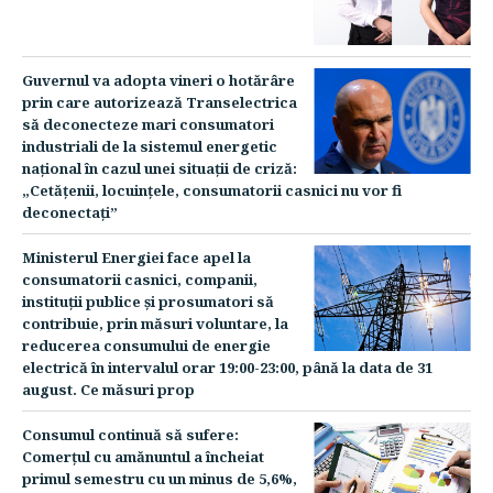
Guvernul va adopta vineri o hotărâre
prin care autorizează Transelectrica
să deconecteze mari consumatori
industriali de la sistemul energetic
naţional în cazul unei situaţii de criză:
„Cetăţenii, locuinţele, consumatorii casnici nu vor fi
deconectaţi”
Ministerul Energiei face apel la
consumatorii casnici, companii,
instituţii publice şi prosumatori să
contribuie, prin măsuri voluntare, la
reducerea consumului de energie
electrică în intervalul orar 19:00-23:00, până la data de 31
august. Ce măsuri prop
Consumul continuă să sufere:
Comerţul cu amănuntul a încheiat
primul semestru cu un minus de 5,6%,