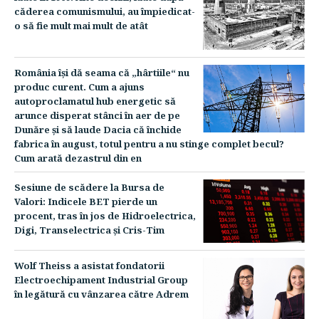
căderea comunismului, au împiedicat-
o să fie mult mai mult de atât
România îşi dă seama că „hârtiile“ nu
produc curent. Cum a ajuns
autoproclamatul hub energetic să
arunce disperat stânci în aer de pe
Dunăre şi să laude Dacia că închide
fabrica în august, totul pentru a nu stinge complet becul?
Cum arată dezastrul din en
Sesiune de scădere la Bursa de
Valori: Indicele BET pierde un
procent, tras în jos de Hidroelectrica,
Digi, Transelectrica şi Cris-Tim
Wolf Theiss a asistat fondatorii
Electroechipament Industrial Group
în legătură cu vânzarea către Adrem