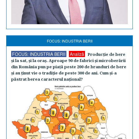
FOCUS: INDUSTRIA BERII
FOCUS: INDUSTRIA BERII
Analiză
Producţie de bere
şi la sat, şi la oraş. Aproape 90 de fabrici şi microberării
din România pun pe piaţă peste 200 de branduri de bere
şi au ţinut vie o tradiţie de peste 300 de ani. Cum şi-a
păstrat berea caracterul naţional?