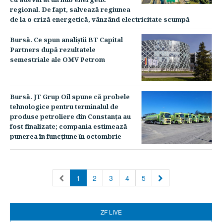
regional. De fapt, salvează regiunea
de la o criză energetică, vânzând electricitate scumpă
Bursă. Ce spun analiştii BT Capital
Partners după rezultatele
semestriale ale OMV Petrom
Bursă. JT Grup Oil spune că probele
tehnologice pentru terminalul de
produse petroliere din Constanţa au
fost finalizate; compania estimează
punerea în funcţiune în octombrie
(current)
1
2
3
4
5
ZF LIVE