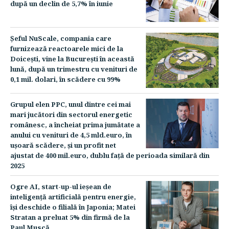
după un declin de 5,7% în iunie
Şeful NuScale, compania care
furnizează reactoarele mici de la
Doiceşti, vine la Bucureşti în această
lună, după un trimestru cu venituri de
0,1 mil. dolari, în scădere cu 99%
Grupul elen PPC, unul dintre cei mai
mari jucători din sectorul energetic
românesc, a încheiat prima jumătate a
anului cu venituri de 4,5 mld.euro, în
uşoară scădere, şi un profit net
ajustat de 400 mil.euro, dublu faţă de perioada similară din
2025
Ogre AI, start-up-ul ieşean de
inteligenţă artificială pentru energie,
îşi deschide o filială în Japonia; Matei
Stratan a preluat 5% din firmă de la
Paul Muscă