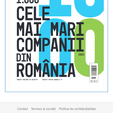
Contact
Termeni şi condiţii
Politica de confidențialitate