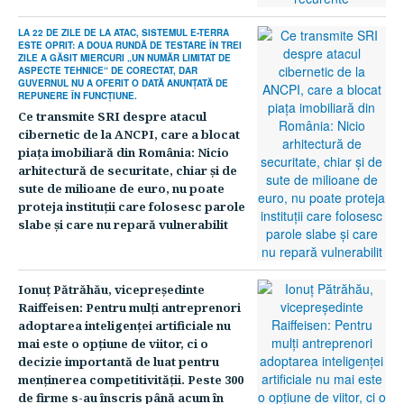
LA 22 DE ZILE DE LA ATAC, SISTEMUL E-TERRA
ESTE OPRIT: A DOUA RUNDĂ DE TESTARE ÎN TREI
ZILE A GĂSIT MIERCURI „UN NUMĂR LIMITAT DE
ASPECTE TEHNICE“ DE CORECTAT, DAR
GUVERNUL NU A OFERIT O DATĂ ANUNŢATĂ DE
REPUNERE ÎN FUNCŢIUNE.
Ce transmite SRI despre atacul
cibernetic de la ANCPI, care a blocat
piaţa imobiliară din România: Nicio
arhitectură de securitate, chiar şi de
sute de milioane de euro, nu poate
proteja instituţii care folosesc parole
slabe şi care nu repară vulnerabilit
Ionuţ Pătrăhău, vicepreşedinte
Raiffeisen: Pentru mulţi antreprenori
adoptarea inteligenţei artificiale nu
mai este o opţiune de viitor, ci o
decizie importantă de luat pentru
menţinerea competitivităţii. Peste 300
de firme s-au înscris până acum în