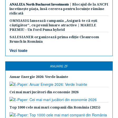
𝐀𝐍𝐀𝐋𝐈𝐙𝐀 𝐍𝐨𝐫𝐭𝐡 𝐁𝐮𝐜𝐡𝐚𝐫𝐞𝐬𝐭 𝐈𝐧𝐯𝐞𝐬𝐭𝐦𝐞𝐧𝐭𝐬 | Blocajul de la ANCPI
încetinește piața, însă cererea pentru locuințe rămâne
ridicată
OMNIASIG lansează campania „Asigură-te că ești
câștigător”, cu premii lunare atractive | MARELE
PREMIU – Un Ford Puma hybrid
SALESIANER organizează prima ediție Cleanroom
Brunch în România
Vezi toate
ANUARE ZF
Anuar Energie 2026: Verde înainte
Cei mai mari jucători din economie 2026
Top 1000 cele mai mari companii din România (2025)