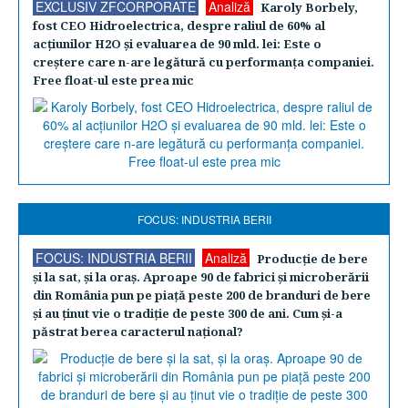
EXCLUSIV ZFCORPORATE
Analiză
Karoly Borbely,
fost CEO Hidroelectrica, despre raliul de 60% al
acţiunilor H2O şi evaluarea de 90 mld. lei: Este o
creştere care n-are legătură cu performanţa companiei.
Free float-ul este prea mic
FOCUS: INDUSTRIA BERII
FOCUS: INDUSTRIA BERII
Analiză
Producţie de bere
şi la sat, şi la oraş. Aproape 90 de fabrici şi microberării
din România pun pe piaţă peste 200 de branduri de bere
şi au ţinut vie o tradiţie de peste 300 de ani. Cum şi-a
păstrat berea caracterul naţional?