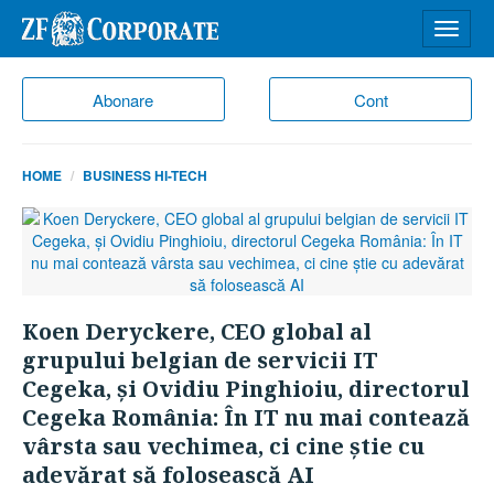
Desch
meniu
Abonare
Cont
HOME
BUSINESS HI-TECH
Koen Deryckere, CEO global al
K
grupului belgian de servicii IT
g
ul
Cegeka, şi Ovidiu Pinghioiu, directorul
C
ză
Cegeka România: În IT nu mai contează
C
vârsta sau vechimea, ci cine ştie cu
v
adevărat să folosească AI
a