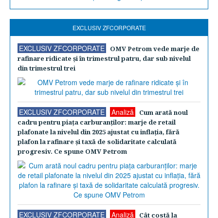
EXCLUSIV ZFCORPORATE
EXCLUSIV ZFCORPORATE
OMV Petrom vede marje de
rafinare ridicate şi în trimestrul patru, dar sub nivelul
din trimestrul trei
EXCLUSIV ZFCORPORATE
Analiză
Cum arată noul
cadru pentru piaţa carburanţilor: marje de retail
plafonate la nivelul din 2025 ajustat cu inflaţia, fără
plafon la rafinare şi taxă de solidaritate calculată
progresiv. Ce spune OMV Petrom
EXCLUSIV ZFCORPORATE
Analiză
Cât costă la