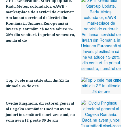
ZF IT Generation. Start-up Update.
Radu Meteş, cofondator, eAWB -
marketplace de servicii de curierat:
Am lansat serviciul de livrări din
România în Uniunea Europeană şi
invers şi estimăm că ne va aduce 15-
20% din venituri. În primul semestru,
numărul de
Top 5 cele mai citite ştiri din ZF în
ultimele 24 de ore
Ovidiu Pinghioiu, directorul general
al Cegeka România: Dacă nu avem
juniori în urmă­torii cinci-zece ani, nu
vom avea IT peste 30 de ani