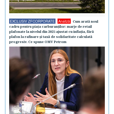
EXCLUSIV ZFCORPORATE
Analiză
Cum arată noul
cadru pentru piaţa carburanţilor: marje de retail
plafonate la nivelul din 2025 ajustat cu inflaţia, fără
plafon la rafinare şi taxă de solidaritate calculată
progresiv. Ce spune OMV Petrom