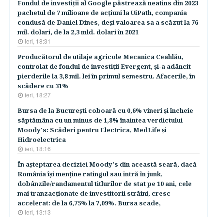
Fondul de investiţii al Google păstrează neatins din 2023
pachetul de 7 milioane de acţiuni la UiPath, compania
condusă de Daniel Dines, deşi valoarea sa a scăzut la 76
mil. dolari, de la 2,3 mld. dolari în 2021
ieri, 18:31
Producătorul de utilaje agricole Mecanica Ceahlău,
controlat de fondul de investiţii Evergent, şi-a adâncit
pierderile la 3,8 mil. lei în primul semestru. Afacerile, în
scădere cu 31%
ieri, 18:27
Bursa de la Bucureşti coboară cu 0,6% vineri şi încheie
săptămâna cu un minus de 1,8% înaintea verdictului
Moody's: Scăderi pentru Electrica, MedLife şi
Hidroelectrica
ieri, 18:16
În aşteptarea deciziei Moody's din această seară, dacă
România îşi menţine ratingul sau intră în junk,
dobânzile/randamentul titlurilor de stat pe 10 ani, cele
mai tranzacţionate de investitorii străini, cresc
accelerat: de la 6,75% la 7,09%. Bursa scade,
ieri, 13:13