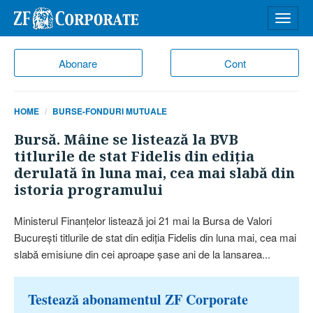
Desch
meniu
Abonare
Cont
HOME
BURSE-FONDURI MUTUALE
Bursă. Mâine se listează la BVB
titlurile de stat Fidelis din ediţia
derulată în luna mai, cea mai slabă din
istoria programului
Ministerul Finanţelor listează joi 21 mai la Bursa de Valori
Bucureşti titlurile de stat din ediţia Fidelis din luna mai, cea mai
slabă emisiune din cei aproape şase ani de la lansarea...
Testează abonamentul ZF Corporate