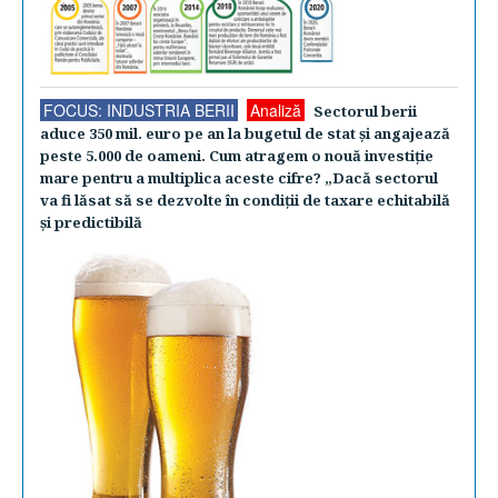
FOCUS: INDUSTRIA BERII
Analiză
Sectorul berii
aduce 350 mil. euro pe an la bugetul de stat şi angajează
peste 5.000 de oameni. Cum atragem o nouă investiţie
mare pentru a multiplica aceste cifre? „Dacă sectorul
va fi lăsat să se dezvolte în condiţii de taxare echitabilă
şi predictibilă