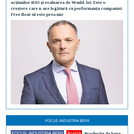
acţiunilor H2O şi evaluarea de 90 mld. lei: Este o
creştere care n-are legătură cu performanţa companiei.
Free float-ul este prea mic
FOCUS: INDUSTRIA BERII
FOCUS: INDUSTRIA BERII
Analiză
Producţie de bere