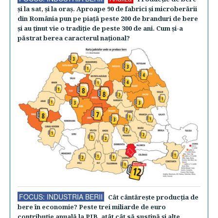
şi la sat, şi la oraş. Aproape 90 de fabrici şi microberării
din România pun pe piaţă peste 200 de branduri de bere
şi au ţinut vie o tradiţie de peste 300 de ani. Cum şi-a
păstrat berea caracterul naţional?
FOCUS: INDUSTRIA BERII
Cât cântăreşte producţia de
bere în economie? Peste trei miliarde de euro
contribuţie anuală la PIB, atât cât să susţină şi alte