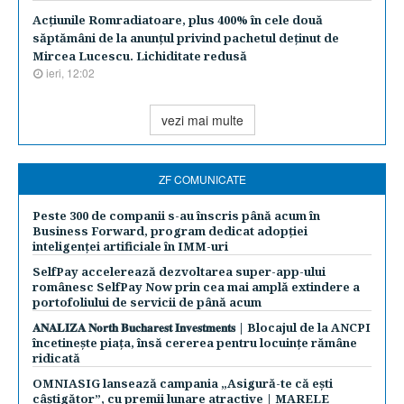
Acţiunile Romradiatoare, plus 400% în cele două
săptămâni de la anunţul privind pachetul deţinut de
Mircea Lucescu. Lichiditate redusă
ieri, 12:02
vezi mai multe
ZF COMUNICATE
Peste 300 de companii s-au înscris până acum în
Business Forward, program dedicat adopției
inteligenței artificiale în IMM-uri
SelfPay accelerează dezvoltarea super-app-ului
românesc SelfPay Now prin cea mai amplă extindere a
portofoliului de servicii de până acum
𝐀𝐍𝐀𝐋𝐈𝐙𝐀 𝐍𝐨𝐫𝐭𝐡 𝐁𝐮𝐜𝐡𝐚𝐫𝐞𝐬𝐭 𝐈𝐧𝐯𝐞𝐬𝐭𝐦𝐞𝐧𝐭𝐬 | Blocajul de la ANCPI
încetinește piața, însă cererea pentru locuințe rămâne
ridicată
OMNIASIG lansează campania „Asigură-te că ești
câștigător”, cu premii lunare atractive | MARELE