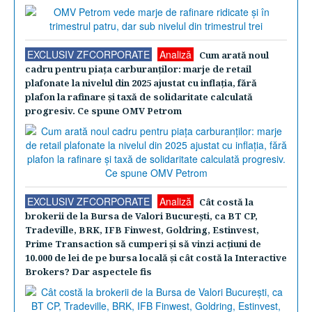
EXCLUSIV ZFCORPORATE
Analiză
Cum arată noul
cadru pentru piaţa carburanţilor: marje de retail
plafonate la nivelul din 2025 ajustat cu inflaţia, fără
plafon la rafinare şi taxă de solidaritate calculată
progresiv. Ce spune OMV Petrom
EXCLUSIV ZFCORPORATE
Analiză
Cât costă la
brokerii de la Bursa de Valori Bucureşti, ca BT CP,
Tradeville, BRK, IFB Finwest, Goldring, Estinvest,
Prime Transaction să cumperi şi să vinzi acţiuni de
10.000 de lei de pe bursa locală şi cât costă la Interactive
Brokers? Dar aspectele fis