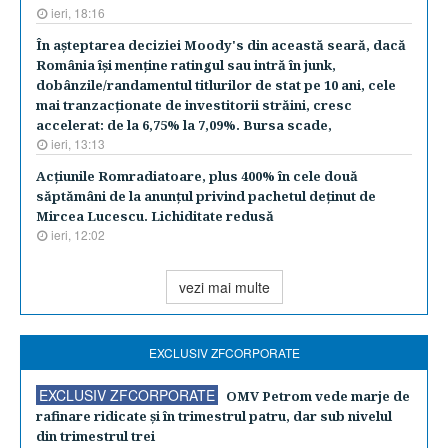
ieri, 18:16
În aşteptarea deciziei Moody's din această seară, dacă
România îşi menţine ratingul sau intră în junk,
dobânzile/randamentul titlurilor de stat pe 10 ani, cele
mai tranzacţionate de investitorii străini, cresc
accelerat: de la 6,75% la 7,09%. Bursa scade,
ieri, 13:13
Acţiunile Romradiatoare, plus 400% în cele două
săptămâni de la anunţul privind pachetul deţinut de
Mircea Lucescu. Lichiditate redusă
ieri, 12:02
vezi mai multe
EXCLUSIV ZFCORPORATE
EXCLUSIV ZFCORPORATE
OMV Petrom vede marje de
rafinare ridicate şi în trimestrul patru, dar sub nivelul
din trimestrul trei