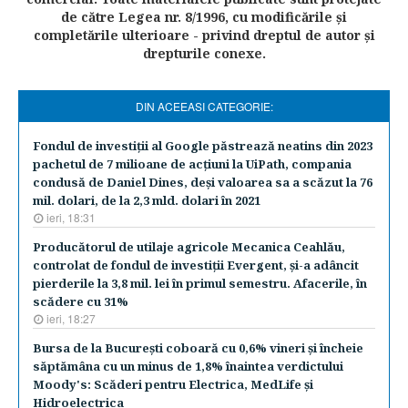
de către Legea nr. 8/1996, cu modificările şi
completările ulterioare - privind dreptul de autor şi
drepturile conexe.
DIN ACEEASI CATEGORIE:
Fondul de investiţii al Google păstrează neatins din 2023
pachetul de 7 milioane de acţiuni la UiPath, compania
condusă de Daniel Dines, deşi valoarea sa a scăzut la 76
mil. dolari, de la 2,3 mld. dolari în 2021
ieri, 18:31
Producătorul de utilaje agricole Mecanica Ceahlău,
controlat de fondul de investiţii Evergent, şi-a adâncit
pierderile la 3,8 mil. lei în primul semestru. Afacerile, în
scădere cu 31%
ieri, 18:27
Bursa de la Bucureşti coboară cu 0,6% vineri şi încheie
săptămâna cu un minus de 1,8% înaintea verdictului
Moody's: Scăderi pentru Electrica, MedLife şi
Hidroelectrica