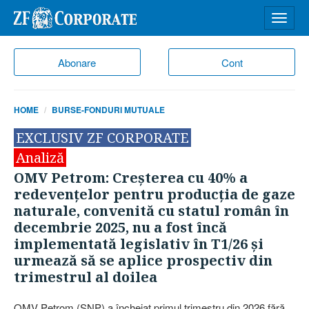
Desch
meniu
Abonare
Cont
HOME
BURSE-FONDURI MUTUALE
EXCLUSIV ZF CORPORATE
Analiză
OMV Petrom: Creşterea cu 40% a
redevenţelor pentru producţia de gaze
naturale, convenită cu statul român în
decembrie 2025, nu a fost încă
implementată legislativ în T1/26 şi
urmează să se aplice prospectiv din
trimestrul al doilea
OMV Petrom (SNP) a încheiat primul trimestru din 2026 fără