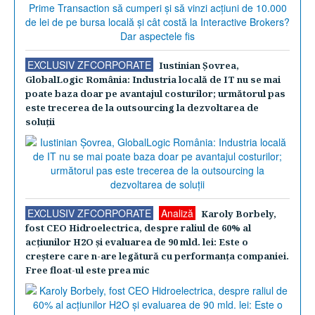
EXCLUSIV ZFCORPORATE
Iustinian Şovrea,
GlobalLogic România: Industria locală de IT nu se mai
poate baza doar pe avantajul costurilor; următorul pas
este trecerea de la outsourcing la dezvoltarea de
soluţii
EXCLUSIV ZFCORPORATE
Analiză
Karoly Borbely,
fost CEO Hidroelectrica, despre raliul de 60% al
acţiunilor H2O şi evaluarea de 90 mld. lei: Este o
creştere care n-are legătură cu performanţa companiei.
Free float-ul este prea mic