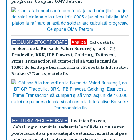
progresiv. Ce spune OMV Petrom
EXCLUSIV ZFCORPORATE
Analiză
Cât costă la
brokerii de la Bursa de Valori Bucureşti, ca BT CP,
Tradeville, BRK, IFB Finwest, Goldring, Estinvest,
Prime Transaction să cumperi şi să vinzi acţiuni de
10.000 de lei de pe bursa locală şi cât costă la Interactive
Brokers? Dar aspectele fis
EXCLUSIV ZFCORPORATE
Iustinian Şovrea,
GlobalLogic România: Industria locală de IT nu se mai
poate baza doar pe avantajul costurilor; următorul pas
este trecerea de la outsourcing la dezvoltarea de