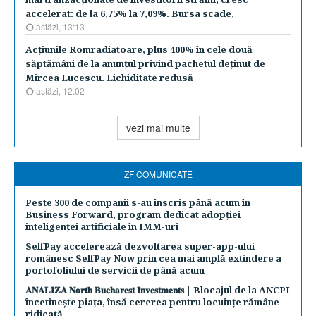
accelerat: de la 6,75% la 7,09%. Bursa scade,
astăzi, 13:13
Acţiunile Romradiatoare, plus 400% în cele două
săptămâni de la anunţul privind pachetul deţinut de
Mircea Lucescu. Lichiditate redusă
astăzi, 12:02
vezi mai multe
ZF COMUNICATE
Peste 300 de companii s-au înscris până acum în
Business Forward, program dedicat adopției
inteligenței artificiale în IMM-uri
SelfPay accelerează dezvoltarea super-app-ului
românesc SelfPay Now prin cea mai amplă extindere a
portofoliului de servicii de până acum
𝐀𝐍𝐀𝐋𝐈𝐙𝐀 𝐍𝐨𝐫𝐭𝐡 𝐁𝐮𝐜𝐡𝐚𝐫𝐞𝐬𝐭 𝐈𝐧𝐯𝐞𝐬𝐭𝐦𝐞𝐧𝐭𝐬 | Blocajul de la ANCPI
încetinește piața, însă cererea pentru locuințe rămâne
ridicată