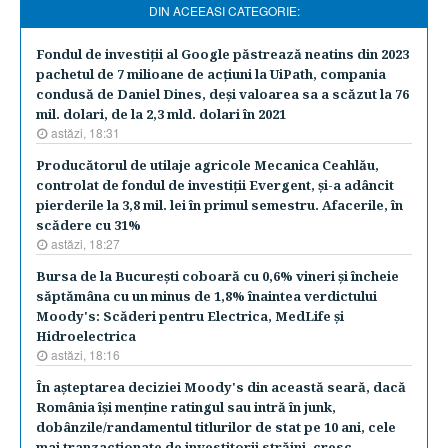
DIN ACEEASI CATEGORIE:
Fondul de investiţii al Google păstrează neatins din 2023
pachetul de 7 milioane de acţiuni la UiPath, compania
condusă de Daniel Dines, deşi valoarea sa a scăzut la 76
mil. dolari, de la 2,3 mld. dolari în 2021
astăzi, 18:31
Producătorul de utilaje agricole Mecanica Ceahlău,
controlat de fondul de investiţii Evergent, şi-a adâncit
pierderile la 3,8 mil. lei în primul semestru. Afacerile, în
scădere cu 31%
astăzi, 18:27
Bursa de la Bucureşti coboară cu 0,6% vineri şi încheie
săptămâna cu un minus de 1,8% înaintea verdictului
Moody's: Scăderi pentru Electrica, MedLife şi
Hidroelectrica
astăzi, 18:16
În aşteptarea deciziei Moody's din această seară, dacă
România îşi menţine ratingul sau intră în junk,
dobânzile/randamentul titlurilor de stat pe 10 ani, cele
mai tranzacţionate de investitorii străini, cresc