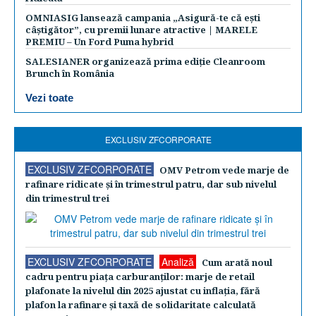
OMNIASIG lansează campania „Asigură-te că ești
câștigător”, cu premii lunare atractive | MARELE
PREMIU – Un Ford Puma hybrid
SALESIANER organizează prima ediție Cleanroom
Brunch în România
Vezi toate
EXCLUSIV ZFCORPORATE
EXCLUSIV ZFCORPORATE
OMV Petrom vede marje de
rafinare ridicate şi în trimestrul patru, dar sub nivelul
din trimestrul trei
EXCLUSIV ZFCORPORATE
Analiză
Cum arată noul
cadru pentru piaţa carburanţilor: marje de retail
plafonate la nivelul din 2025 ajustat cu inflaţia, fără
plafon la rafinare şi taxă de solidaritate calculată