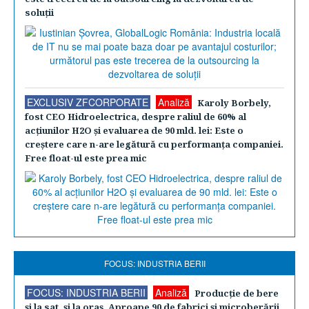
soluţii
EXCLUSIV ZFCORPORATE
Analiză
Karoly Borbely,
fost CEO Hidroelectrica, despre raliul de 60% al
acţiunilor H2O şi evaluarea de 90 mld. lei: Este o
creştere care n-are legătură cu performanţa companiei.
Free float-ul este prea mic
FOCUS: INDUSTRIA BERII
FOCUS: INDUSTRIA BERII
Analiză
Producţie de bere
şi la sat, şi la oraş. Aproape 90 de fabrici şi microberării