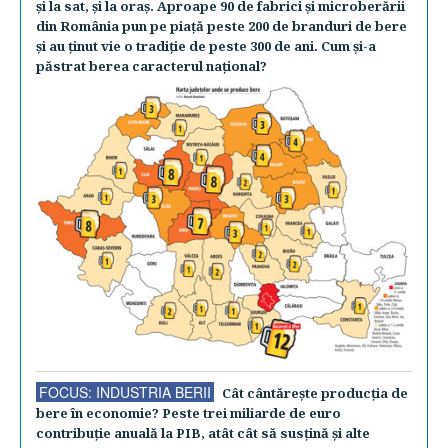
şi la sat, şi la oraş. Aproape 90 de fabrici şi microberării
din România pun pe piaţă peste 200 de branduri de bere
şi au ţinut vie o tradiţie de peste 300 de ani. Cum şi-a
păstrat berea caracterul naţional?
FOCUS: INDUSTRIA BERII
Cât cântăreşte producţia de
bere în economie? Peste trei miliarde de euro
contribuţie anuală la PIB, atât cât să susţină şi alte