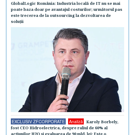
GlobalLogic România: Industria locală de IT nu se mai
poate baza doar pe avantajul costurilor; următorul pas
este trecerea de la outsourcing la dezvoltarea de
soluţii
EXCLUSIV ZFCORPORATE
Analiză
Karoly Borbely,
fost CEO Hidroelectrica, despre raliul de 60% al
acţiunilor H2O şi evaluarea de 90 mld. lei: Este o