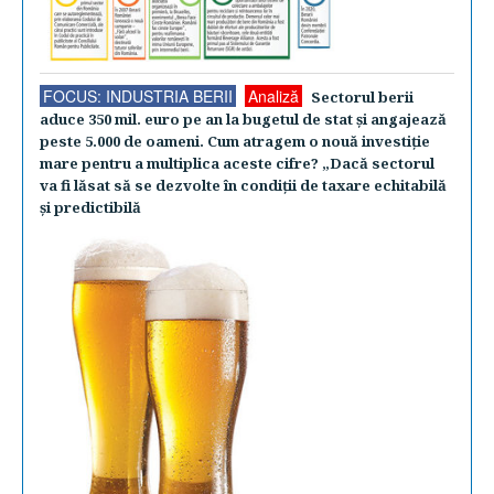
FOCUS: INDUSTRIA BERII
Analiză
Sectorul berii
aduce 350 mil. euro pe an la bugetul de stat şi angajează
peste 5.000 de oameni. Cum atragem o nouă investiţie
mare pentru a multiplica aceste cifre? „Dacă sectorul
va fi lăsat să se dezvolte în condiţii de taxare echitabilă
şi predictibilă