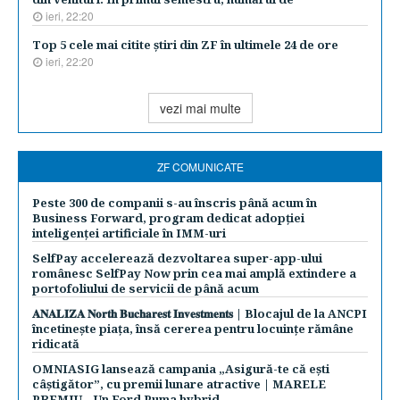
ieri, 22:20
Top 5 cele mai citite ştiri din ZF în ultimele 24 de ore
ieri, 22:20
vezi mai multe
ZF COMUNICATE
Peste 300 de companii s-au înscris până acum în
Business Forward, program dedicat adopției
inteligenței artificiale în IMM-uri
SelfPay accelerează dezvoltarea super-app-ului
românesc SelfPay Now prin cea mai amplă extindere a
portofoliului de servicii de până acum
𝐀𝐍𝐀𝐋𝐈𝐙𝐀 𝐍𝐨𝐫𝐭𝐡 𝐁𝐮𝐜𝐡𝐚𝐫𝐞𝐬𝐭 𝐈𝐧𝐯𝐞𝐬𝐭𝐦𝐞𝐧𝐭𝐬 | Blocajul de la ANCPI
încetinește piața, însă cererea pentru locuințe rămâne
ridicată
OMNIASIG lansează campania „Asigură-te că ești
câștigător”, cu premii lunare atractive | MARELE
PREMIU – Un Ford Puma hybrid