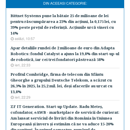
DIN ACEEASI CATEGORIE:
Bittnet Systems pune la bătaie 25 de milioane de lei
pentru răscumpărarea a 23% din acţiuni, la 0,175 lei, cu
39% peste preţul de referinţă. Acţiunile urcă vineri cu
14%
astăzi, 10:57
Apar detaliile rundei de 2 milioane de euro din Adapta
Robotics: fondul Catalyst a ajuns la 19,8% din start-up-ul
de robotică, iar cei trei fondatori păstrează 58%
ieri, 22:33
Profitul Combridge, firma de telecom din Sfântu
Gheorghe a grupului Deutsche Telekom, a scăzut cu
26,3% în 2025, la 25,2 mil. lei, deşi afacerile au urcat cu
13,8%
ieri, 22:29
ZF IT Generation. Start-up Update. Radu Meteş,
cofondator, eAWB - marketplace de servicii de curierat:
Am lansat serviciul de livrări din România în Uniunea
Europeană şi invers şi estimăm că ne va aduce 15-20%
din venituri. În primul semestru, numărul de