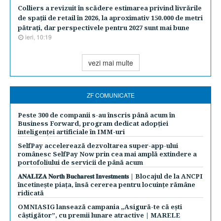
Colliers a revizuit în scădere estimarea privind livrările
de spaţii de retail în 2026, la aproximativ 150.000 de metri
pătraţi, dar perspectivele pentru 2027 sunt mai bune
ieri, 10:19
vezi mai multe
ZF COMUNICATE
Peste 300 de companii s-au înscris până acum în
Business Forward, program dedicat adopției
inteligenței artificiale în IMM-uri
SelfPay accelerează dezvoltarea super-app-ului
românesc SelfPay Now prin cea mai amplă extindere a
portofoliului de servicii de până acum
𝐀𝐍𝐀𝐋𝐈𝐙𝐀 𝐍𝐨𝐫𝐭𝐡 𝐁𝐮𝐜𝐡𝐚𝐫𝐞𝐬𝐭 𝐈𝐧𝐯𝐞𝐬𝐭𝐦𝐞𝐧𝐭𝐬 | Blocajul de la ANCPI
încetinește piața, însă cererea pentru locuințe rămâne
ridicată
OMNIASIG lansează campania „Asigură-te că ești
câștigător”, cu premii lunare atractive | MARELE