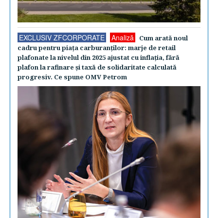
EXCLUSIV ZFCORPORATE
Analiză
Cum arată noul
cadru pentru piaţa carburanţilor: marje de retail
plafonate la nivelul din 2025 ajustat cu inflaţia, fără
plafon la rafinare şi taxă de solidaritate calculată
progresiv. Ce spune OMV Petrom