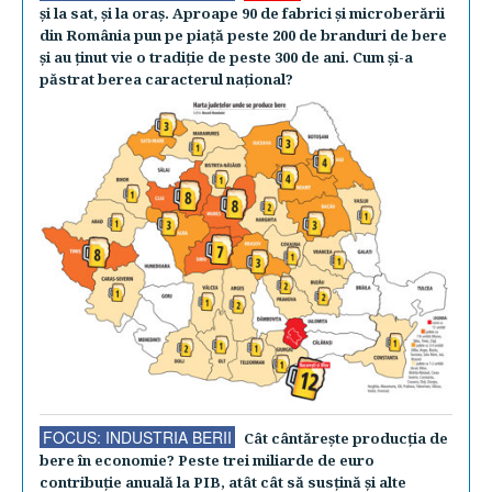
şi la sat, şi la oraş. Aproape 90 de fabrici şi microberării
din România pun pe piaţă peste 200 de branduri de bere
şi au ţinut vie o tradiţie de peste 300 de ani. Cum şi-a
păstrat berea caracterul naţional?
FOCUS: INDUSTRIA BERII
Cât cântăreşte producţia de
bere în economie? Peste trei miliarde de euro
contribuţie anuală la PIB, atât cât să susţină şi alte