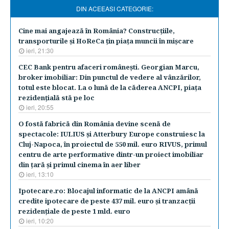
DIN ACEEASI CATEGORIE:
Cine mai angajează în România? Construcţiile,
transporturile şi HoReCa ţin piaţa muncii în mişcare
ieri, 21:30
CEC Bank pentru afaceri româneşti. Georgian Marcu,
broker imobiliar: Din punctul de vedere al vânzărilor,
totul este blocat. La o lună de la căderea ANCPI, piaţa
rezidenţială stă pe loc
ieri, 20:55
O fostă fabrică din România devine scenă de
spectacole: IULIUS şi Atterbury Europe construiesc la
Cluj-Napoca, în proiectul de 550 mil. euro RIVUS, primul
centru de arte performative dintr-un proiect imobiliar
din ţară şi primul cinema în aer liber
ieri, 13:10
Ipotecare.ro: Blocajul informatic de la ANCPI amână
credite ipotecare de peste 437 mil. euro şi tranzacţii
rezidenţiale de peste 1 mld. euro
ieri, 10:20