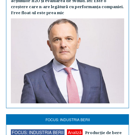
acţiunilor H2O şi evaluarea de 90 mld. lei: Este o
creştere care n-are legătură cu performanţa companiei.
Free float-ul este prea mic
FOCUS: INDUSTRIA BERII
FOCUS: INDUSTRIA BERII
Analiză
Producţie de bere