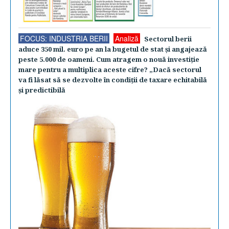
FOCUS: INDUSTRIA BERII
Analiză
Sectorul berii
aduce 350 mil. euro pe an la bugetul de stat şi angajează
peste 5.000 de oameni. Cum atragem o nouă investiţie
mare pentru a multiplica aceste cifre? „Dacă sectorul
va fi lăsat să se dezvolte în condiţii de taxare echitabilă
şi predictibilă