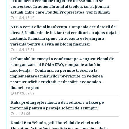
al Romaero: creanţele bugetare de 550 mil. lei se
convertesc în acţiuni în anul al treilea, iar acţionarii
actuali, între care Fondul Proprietatea, vor fi diluaţi
astăzi, 16:40
STB a cerut oficial insolvenţa. Compania are datorii de
circa 5,6 miliarde de lei, iar trei creditori au ajuns deja în
instanţă. Primăria spune că aceasta este singura
variantă pentru a evita un blocaj financiar
astăzi, 16:31
Tribunalul Bucureşti a confirmat pe 4 august Planul de
reorganizare al ROMAERO, companie aflată în
insolvenţă. ”Confirmarea permite trecerea la
implementarea măsurilor prevăzute, in vederea
restructurării activitatii, redresării economico-
financiare şi co
astăzi, 09:02
Italia prelungeşte măsura de reducere a taxei pe
motorină pentru a proteja şoferii de scumpiri
ieri, 21:06
Daniel Ben Yehuda, şeful hotelului de cinci stele
Sheraton: Aşteptăm investiţia în noul terminal de la