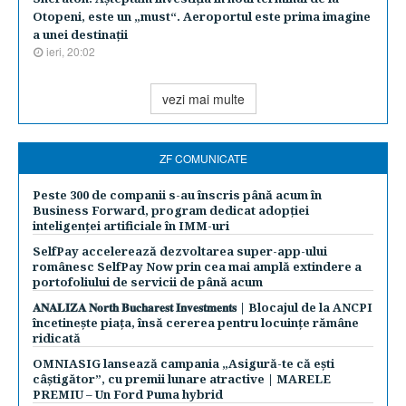
Otopeni, este un „must“. Aeroportul este prima imagine
a unei destinaţii
ieri, 20:02
vezi mai multe
ZF COMUNICATE
Peste 300 de companii s-au înscris până acum în
Business Forward, program dedicat adopției
inteligenței artificiale în IMM-uri
SelfPay accelerează dezvoltarea super-app-ului
românesc SelfPay Now prin cea mai amplă extindere a
portofoliului de servicii de până acum
𝐀𝐍𝐀𝐋𝐈𝐙𝐀 𝐍𝐨𝐫𝐭𝐡 𝐁𝐮𝐜𝐡𝐚𝐫𝐞𝐬𝐭 𝐈𝐧𝐯𝐞𝐬𝐭𝐦𝐞𝐧𝐭𝐬 | Blocajul de la ANCPI
încetinește piața, însă cererea pentru locuințe rămâne
ridicată
OMNIASIG lansează campania „Asigură-te că ești
câștigător”, cu premii lunare atractive | MARELE
PREMIU – Un Ford Puma hybrid