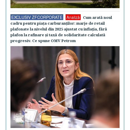
EXCLUSIV ZFCORPORATE
Analiză
Cum arată noul
cadru pentru piaţa carburanţilor: marje de retail
plafonate la nivelul din 2025 ajustat cu inflaţia, fără
plafon la rafinare şi taxă de solidaritate calculată
progresiv. Ce spune OMV Petrom