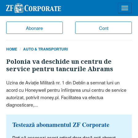
Desch
meniu
Abonare
Cont
HOME
AUTO & TRANSPORTURI
Polonia va deschide un centru de
service pentru tancurile Abrams
Uzina de Aviaţie Militară nr. 1 din Deblin a semnat luni un
acord cu Honeywell pentru înfiinţarea unui centru de service
autorizat, potrivit money.pl. Facilitatea va efectua
diagnosticare,...
Testează abonamentul ZF Corporate
Poți să accesezi acest articol doar dacă ești abonat