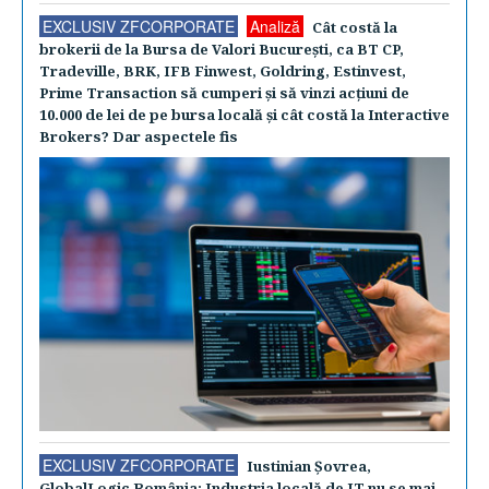
EXCLUSIV ZFCORPORATE
Analiză
Cât costă la
brokerii de la Bursa de Valori Bucureşti, ca BT CP,
Tradeville, BRK, IFB Finwest, Goldring, Estinvest,
Prime Transaction să cumperi şi să vinzi acţiuni de
10.000 de lei de pe bursa locală şi cât costă la Interactive
Brokers? Dar aspectele fis
EXCLUSIV ZFCORPORATE
Iustinian Şovrea,
GlobalLogic România: Industria locală de IT nu se mai