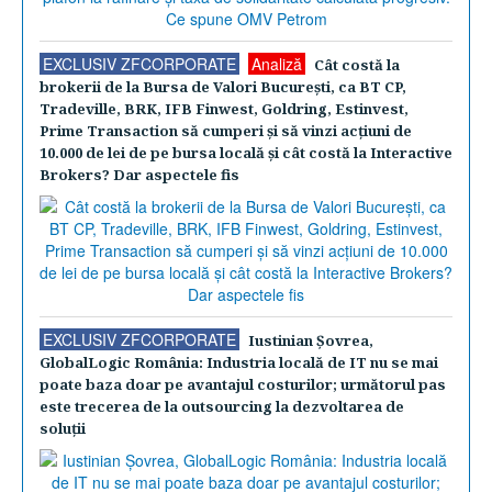
EXCLUSIV ZFCORPORATE
Analiză
Cât costă la
brokerii de la Bursa de Valori Bucureşti, ca BT CP,
Tradeville, BRK, IFB Finwest, Goldring, Estinvest,
Prime Transaction să cumperi şi să vinzi acţiuni de
10.000 de lei de pe bursa locală şi cât costă la Interactive
Brokers? Dar aspectele fis
EXCLUSIV ZFCORPORATE
Iustinian Şovrea,
GlobalLogic România: Industria locală de IT nu se mai
poate baza doar pe avantajul costurilor; următorul pas
este trecerea de la outsourcing la dezvoltarea de
soluţii