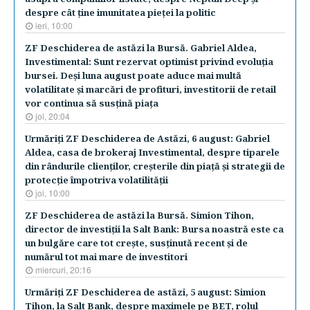
despre cât ţine imunitatea pieţei la politic
ieri, 10:00
ZF Deschiderea de astăzi la Bursă. Gabriel Aldea,
Investimental: Sunt rezervat optimist privind evoluţia
bursei. Deşi luna august poate aduce mai multă
volatilitate şi marcări de profituri, investitorii de retail
vor continua să susţină piaţa
joi, 20:04
Urmăriţi ZF Deschiderea de Astăzi, 6 august: Gabriel
Aldea, casa de brokeraj Investimental, despre tiparele
din rândurile clienţilor, creşterile din piaţă şi strategii de
protecţie împotriva volatilităţii
joi, 10:00
ZF Deschiderea de astăzi la Bursă. Simion Tihon,
director de investiţii la Salt Bank: Bursa noastră este ca
un bulgăre care tot creşte, susţinută recent şi de
numărul tot mai mare de investitori
miercuri, 20:16
Urmăriţi ZF Deschiderea de astăzi, 5 august: Simion
Tihon, la Salt Bank, despre maximele pe BET, rolul