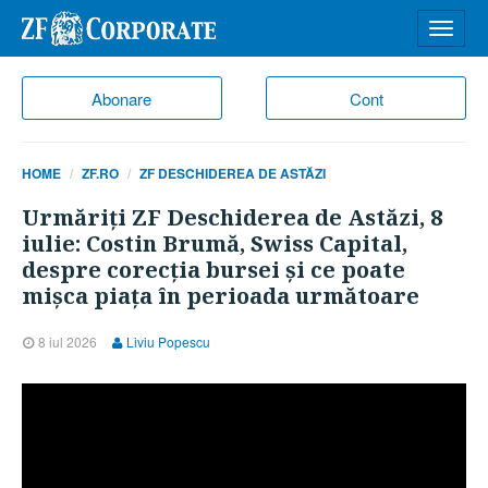
Desch
meniu
Abonare
Cont
HOME
ZF.RO
ZF DESCHIDEREA DE ASTĂZI
Urmăriţi ZF Deschiderea de Astăzi, 8
iulie: Costin Brumă, Swiss Capital,
despre corecţia bursei şi ce poate
mişca piaţa în perioada următoare
8 iul 2026
Liviu Popescu