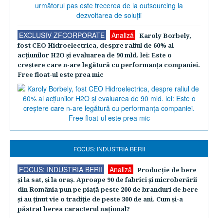
EXCLUSIV ZFCORPORATE
Analiză
Karoly Borbely,
fost CEO Hidroelectrica, despre raliul de 60% al
acţiunilor H2O şi evaluarea de 90 mld. lei: Este o
creştere care n-are legătură cu performanţa companiei.
Free float-ul este prea mic
FOCUS: INDUSTRIA BERII
FOCUS: INDUSTRIA BERII
Analiză
Producţie de bere
şi la sat, şi la oraş. Aproape 90 de fabrici şi microberării
din România pun pe piaţă peste 200 de branduri de bere
şi au ţinut vie o tradiţie de peste 300 de ani. Cum şi-a
păstrat berea caracterul naţional?