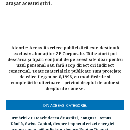
ataşat acestei ştiri.
Atenţie: Această scriere publicistică este destinată
exclusiv abonaţilor ZF Corporate. Utilizatorii pot
descărca şi tipări conţinut de pe acest site doar pentru
uzul personal sau fără scop direct ori indirect
comercial. Toate materialele publicate sunt protejate
de către Legea nr. 8/1996, cu modificările şi
completările ulterioare - privind dreptul de autor şi
drepturile conexe.
DIN ACEEASI CATEGORIE:
Urmăriţi ZF Deschiderea de astăzi, 7 august. Remus
Dănilă, Swiss Capital, despre impactul crizei energiei
asupra companiilor listate, despre Neptun Deep şi