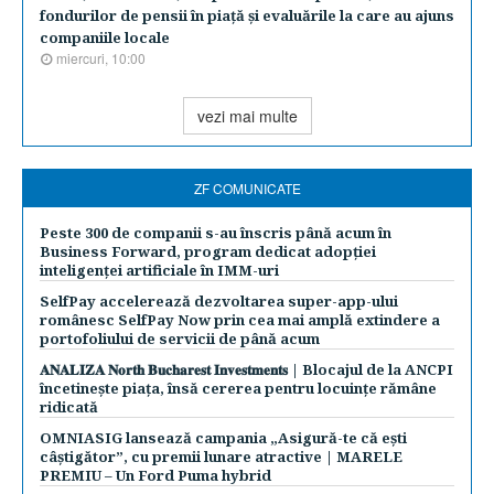
fondurilor de pensii în piaţă şi evaluările la care au ajuns
companiile locale
miercuri, 10:00
vezi mai multe
ZF COMUNICATE
Peste 300 de companii s-au înscris până acum în
Business Forward, program dedicat adopției
inteligenței artificiale în IMM-uri
SelfPay accelerează dezvoltarea super-app-ului
românesc SelfPay Now prin cea mai amplă extindere a
portofoliului de servicii de până acum
𝐀𝐍𝐀𝐋𝐈𝐙𝐀 𝐍𝐨𝐫𝐭𝐡 𝐁𝐮𝐜𝐡𝐚𝐫𝐞𝐬𝐭 𝐈𝐧𝐯𝐞𝐬𝐭𝐦𝐞𝐧𝐭𝐬 | Blocajul de la ANCPI
încetinește piața, însă cererea pentru locuințe rămâne
ridicată
OMNIASIG lansează campania „Asigură-te că ești
câștigător”, cu premii lunare atractive | MARELE
PREMIU – Un Ford Puma hybrid