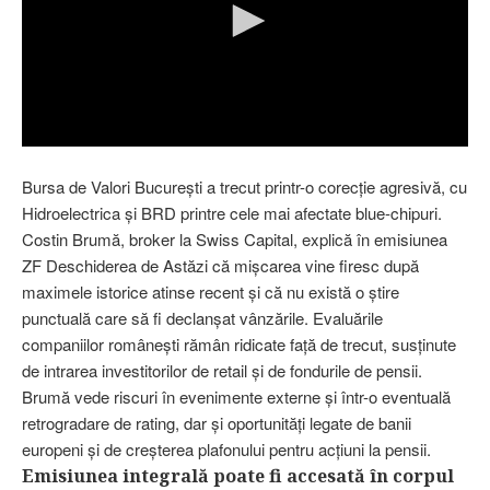
Bursa de Valori Bucureşti a trecut printr-o corecţie agresivă, cu
Hidroelectrica şi BRD printre cele mai afectate blue-chipuri.
Costin Brumă, broker la Swiss Capital, explică în emisiunea
ZF Deschiderea de Astăzi că mişcarea vine firesc după
maximele istorice atinse recent şi că nu există o ştire
punctuală care să fi declanşat vânzările. Evaluările
companiilor româneşti rămân ridicate faţă de trecut, susţinute
de intrarea investitorilor de retail şi de fondurile de pensii.
Brumă vede riscuri în evenimente externe şi într-o eventuală
retrogradare de rating, dar şi oportunităţi legate de banii
europeni şi de creşterea plafonului pentru acţiuni la pensii.
Emisiunea integrală poate fi accesată în corpul