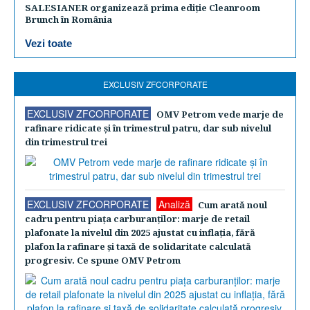
SALESIANER organizează prima ediție Cleanroom
Brunch în România
Vezi toate
EXCLUSIV ZFCORPORATE
EXCLUSIV ZFCORPORATE
OMV Petrom vede marje de
rafinare ridicate şi în trimestrul patru, dar sub nivelul
din trimestrul trei
EXCLUSIV ZFCORPORATE
Analiză
Cum arată noul
cadru pentru piaţa carburanţilor: marje de retail
plafonate la nivelul din 2025 ajustat cu inflaţia, fără
plafon la rafinare şi taxă de solidaritate calculată
progresiv. Ce spune OMV Petrom