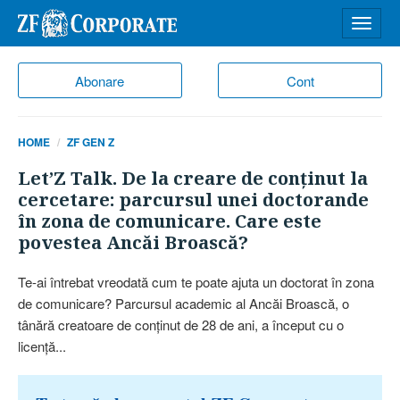
Desch
meniu
Abonare
Cont
HOME
ZF GEN Z
Let’Z Talk. De la creare de conţinut la
cercetare: parcursul unei doctorande
în zona de comunicare. Care este
povestea Ancăi Broască?
Te-ai întrebat vreodată cum te poate ajuta un doctorat în zona
de comunicare? Parcursul academic al Ancăi Broască, o
tânără creatoare de conţinut de 28 de ani, a început cu o
licenţă...