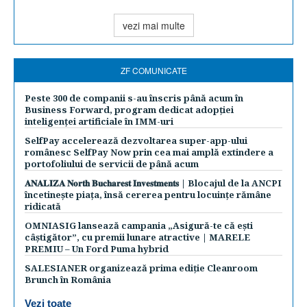
vezi mai multe
ZF COMUNICATE
Peste 300 de companii s-au înscris până acum în
Business Forward, program dedicat adopției
inteligenței artificiale în IMM-uri
SelfPay accelerează dezvoltarea super-app-ului
românesc SelfPay Now prin cea mai amplă extindere a
portofoliului de servicii de până acum
𝐀𝐍𝐀𝐋𝐈𝐙𝐀 𝐍𝐨𝐫𝐭𝐡 𝐁𝐮𝐜𝐡𝐚𝐫𝐞𝐬𝐭 𝐈𝐧𝐯𝐞𝐬𝐭𝐦𝐞𝐧𝐭𝐬 | Blocajul de la ANCPI
încetinește piața, însă cererea pentru locuințe rămâne
ridicată
OMNIASIG lansează campania „Asigură-te că ești
câștigător”, cu premii lunare atractive | MARELE
PREMIU – Un Ford Puma hybrid
SALESIANER organizează prima ediție Cleanroom
Brunch în România
Vezi toate