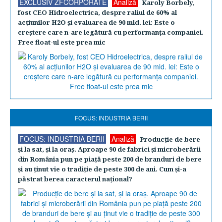
EXCLUSIV ZFCORPORATE
Analiză
Karoly Borbely,
fost CEO Hidroelectrica, despre raliul de 60% al
acţiunilor H2O şi evaluarea de 90 mld. lei: Este o
creştere care n-are legătură cu performanţa companiei.
Free float-ul este prea mic
FOCUS: INDUSTRIA BERII
FOCUS: INDUSTRIA BERII
Analiză
Producţie de bere
şi la sat, şi la oraş. Aproape 90 de fabrici şi microberării
din România pun pe piaţă peste 200 de branduri de bere
şi au ţinut vie o tradiţie de peste 300 de ani. Cum şi-a
păstrat berea caracterul naţional?