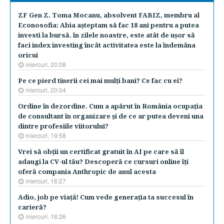
ZF Gen Z. Toma Mocanu, absolvent FABIZ, membru al
Econosofia: Abia aşteptam să fac 18 ani pentru a putea
investi la bursă. în zilele noastre, este atât de uşor să
faci index investing încât activitatea este la îndemâna
oricui
miercuri, 20:08
Pe ce pierd tinerii cei mai mulţi bani? Ce fac cu ei?
miercuri, 20:04
Ordine în dezordine. Cum a apărut în România ocupaţia
de consultant în organizare şi de ce ar putea deveni una
dintre profesiile viitorului?
miercuri, 19:58
Vrei să obţii un certificat gratuit în AI pe care să îl
adaugi la CV-ul tău? Descoperă ce cursuri online îţi
oferă compania Anthropic de anul acesta
miercuri, 16:27
Adio, job pe viaţă! Cum vede generaţia ta succesul în
carieră?
miercuri, 16:26