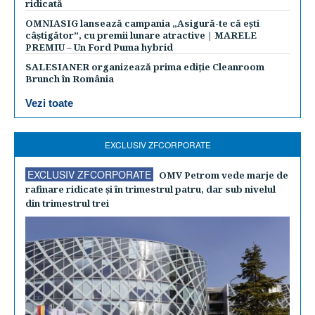
ridicată
OMNIASIG lansează campania „Asigură-te că ești
câștigător”, cu premii lunare atractive | MARELE
PREMIU – Un Ford Puma hybrid
SALESIANER organizează prima ediție Cleanroom
Brunch în România
Vezi toate
EXCLUSIV ZFCORPORATE
EXCLUSIV ZFCORPORATE
OMV Petrom vede marje de
rafinare ridicate şi în trimestrul patru, dar sub nivelul
din trimestrul trei