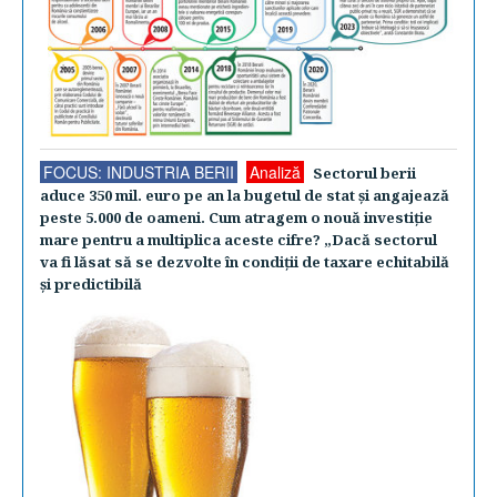
FOCUS: INDUSTRIA BERII
Analiză
Sectorul berii
aduce 350 mil. euro pe an la bugetul de stat şi angajează
peste 5.000 de oameni. Cum atragem o nouă investiţie
mare pentru a multiplica aceste cifre? „Dacă sectorul
va fi lăsat să se dezvolte în condiţii de taxare echitabilă
şi predictibilă