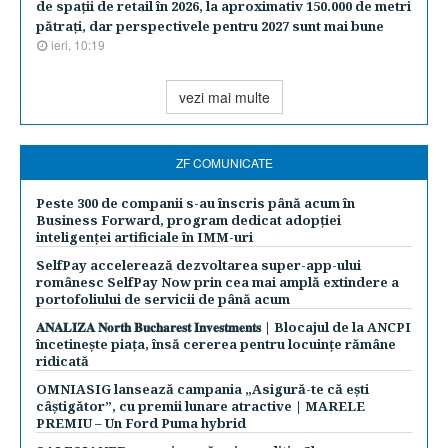
de spaţii de retail în 2026, la aproximativ 150.000 de metri
pătraţi, dar perspectivele pentru 2027 sunt mai bune
ieri, 10:19
vezi mai multe
ZF COMUNICATE
Peste 300 de companii s-au înscris până acum în
Business Forward, program dedicat adopției
inteligenței artificiale în IMM-uri
SelfPay accelerează dezvoltarea super-app-ului
românesc SelfPay Now prin cea mai amplă extindere a
portofoliului de servicii de până acum
𝐀𝐍𝐀𝐋𝐈𝐙𝐀 𝐍𝐨𝐫𝐭𝐡 𝐁𝐮𝐜𝐡𝐚𝐫𝐞𝐬𝐭 𝐈𝐧𝐯𝐞𝐬𝐭𝐦𝐞𝐧𝐭𝐬 | Blocajul de la ANCPI
încetinește piața, însă cererea pentru locuințe rămâne
ridicată
OMNIASIG lansează campania „Asigură-te că ești
câștigător”, cu premii lunare atractive | MARELE
PREMIU – Un Ford Puma hybrid