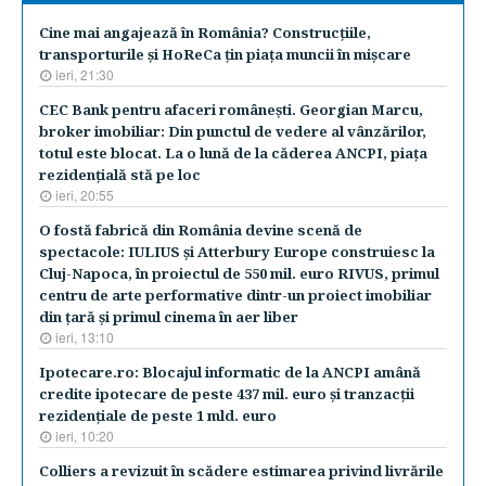
Cine mai angajează în România? Construcţiile,
transporturile şi HoReCa ţin piaţa muncii în mişcare
ieri, 21:30
CEC Bank pentru afaceri româneşti. Georgian Marcu,
broker imobiliar: Din punctul de vedere al vânzărilor,
totul este blocat. La o lună de la căderea ANCPI, piaţa
rezidenţială stă pe loc
ieri, 20:55
O fostă fabrică din România devine scenă de
spectacole: IULIUS şi Atterbury Europe construiesc la
Cluj-Napoca, în proiectul de 550 mil. euro RIVUS, primul
centru de arte performative dintr-un proiect imobiliar
din ţară şi primul cinema în aer liber
ieri, 13:10
Ipotecare.ro: Blocajul informatic de la ANCPI amână
credite ipotecare de peste 437 mil. euro şi tranzacţii
rezidenţiale de peste 1 mld. euro
ieri, 10:20
Colliers a revizuit în scădere estimarea privind livrările