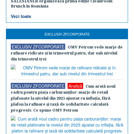
SALESIANER organizează prima ediție Cleanroom
Brunch în România
Vezi toate
EXCLUSIV ZFCORPORATE
EXCLUSIV ZFCORPORATE
OMV Petrom vede marje de
rafinare ridicate şi în trimestrul patru, dar sub nivelul
din trimestrul trei
EXCLUSIV ZFCORPORATE
Analiză
Cum arată noul
cadru pentru piaţa carburanţilor: marje de retail
plafonate la nivelul din 2025 ajustat cu inflaţia, fără
plafon la rafinare şi taxă de solidaritate calculată
progresiv. Ce spune OMV Petrom