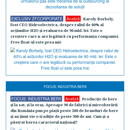
EXCLUSIV ZFCORPORATE
Analiză
Karoly Borbely,
fost CEO Hidroelectrica, despre raliul de 60% al
acţiunilor H2O şi evaluarea de 90 mld. lei: Este o
creştere care n-are legătură cu performanţa companiei.
Free float-ul este prea mic
FOCUS: INDUSTRIA BERII
FOCUS: INDUSTRIA BERII
Analiză
Producţie de bere
şi la sat, şi la oraş. Aproape 90 de fabrici şi microberării
din România pun pe piaţă peste 200 de branduri de bere
şi au ţinut vie o tradiţie de peste 300 de ani. Cum şi-a
păstrat berea caracterul naţional?