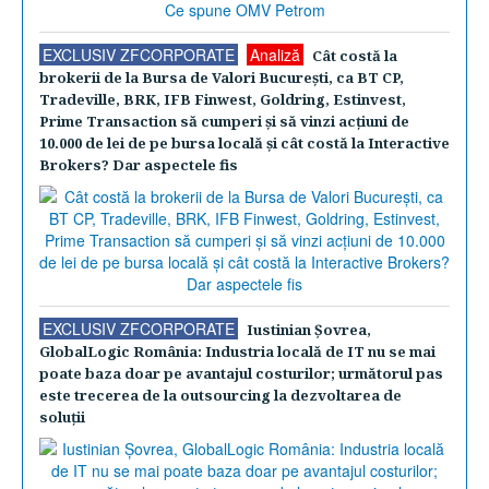
EXCLUSIV ZFCORPORATE
Analiză
Cât costă la
brokerii de la Bursa de Valori Bucureşti, ca BT CP,
Tradeville, BRK, IFB Finwest, Goldring, Estinvest,
Prime Transaction să cumperi şi să vinzi acţiuni de
10.000 de lei de pe bursa locală şi cât costă la Interactive
Brokers? Dar aspectele fis
EXCLUSIV ZFCORPORATE
Iustinian Şovrea,
GlobalLogic România: Industria locală de IT nu se mai
poate baza doar pe avantajul costurilor; următorul pas
este trecerea de la outsourcing la dezvoltarea de
soluţii