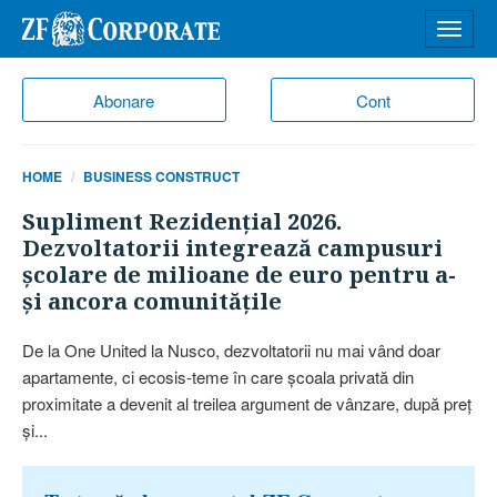
Desch
meniu
Abonare
Cont
HOME
BUSINESS CONSTRUCT
Supliment Rezidenţial 2026.
Dezvoltatorii integrează campusuri
şcolare de milioane de euro pentru a-
şi ancora comunităţile
De la One United la Nusco, dezvoltatorii nu mai vând doar
apartamente, ci ecosis-teme în care şcoala privată din
proximitate a devenit al treilea argument de vânzare, după preţ
şi...