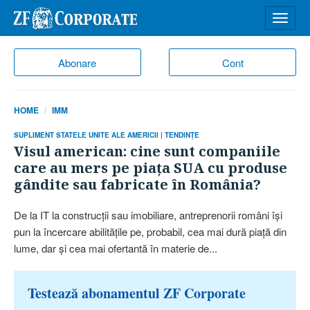
Desch
meniu
Abonare
Cont
HOME
IMM
SUPLIMENT STATELE UNITE ALE AMERICII | TENDINŢE
Visul american: cine sunt companiile
care au mers pe piaţa SUA cu produse
gândite sau fabricate în România?
De la IT la construcţii sau imobiliare, antreprenorii români îşi
pun la încercare abilităţile pe, probabil, cea mai dură piaţă din
lume, dar şi cea mai ofertantă în materie de...
Testează abonamentul ZF Corporate