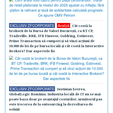
EXCLUSIV ZFCORPORATE
Analiză
Cât costă la
brokerii de la Bursa de Valori Bucureşti, ca BT CP,
Tradeville, BRK, IFB Finwest, Goldring, Estinvest,
Prime Transaction să cumperi şi să vinzi acţiuni de
10.000 de lei de pe bursa locală şi cât costă la Interactive
Brokers? Dar aspectele fis
EXCLUSIV ZFCORPORATE
Iustinian Şovrea,
GlobalLogic România: Industria locală de IT nu se mai
poate baza doar pe avantajul costurilor; următorul pas
este trecerea de la outsourcing la dezvoltarea de
soluţii