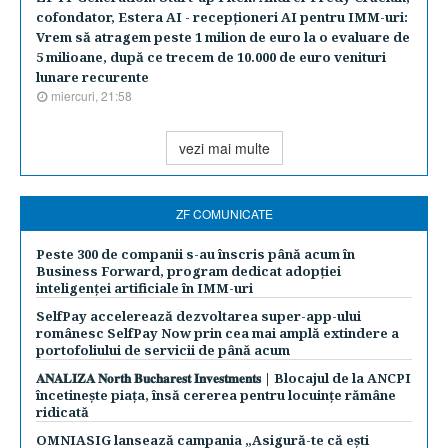
cofondator, Estera AI - recepţioneri AI pentru IMM-uri:
Vrem să atragem peste 1 milion de euro la o evaluare de
5 milioane, după ce trecem de 10.000 de euro venituri
lunare recurente
miercuri, 21:58
vezi mai multe
ZF COMUNICATE
Peste 300 de companii s-au înscris până acum în
Business Forward, program dedicat adopției
inteligenței artificiale în IMM-uri
SelfPay accelerează dezvoltarea super-app-ului
românesc SelfPay Now prin cea mai amplă extindere a
portofoliului de servicii de până acum
𝐀𝐍𝐀𝐋𝐈𝐙𝐀 𝐍𝐨𝐫𝐭𝐡 𝐁𝐮𝐜𝐡𝐚𝐫𝐞𝐬𝐭 𝐈𝐧𝐯𝐞𝐬𝐭𝐦𝐞𝐧𝐭𝐬 | Blocajul de la ANCPI
încetinește piața, însă cererea pentru locuințe rămâne
ridicată
OMNIASIG lansează campania „Asigură-te că ești