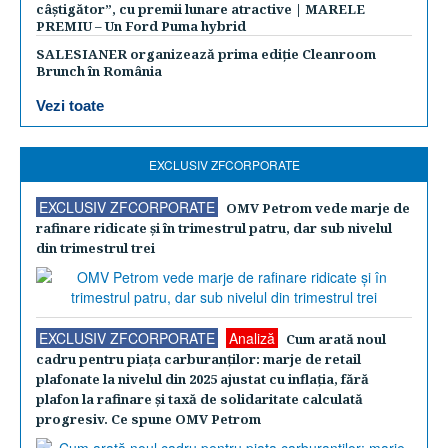
câștigător”, cu premii lunare atractive | MARELE
PREMIU – Un Ford Puma hybrid
SALESIANER organizează prima ediție Cleanroom
Brunch în România
Vezi toate
EXCLUSIV ZFCORPORATE
EXCLUSIV ZFCORPORATE
OMV Petrom vede marje de
rafinare ridicate şi în trimestrul patru, dar sub nivelul
din trimestrul trei
EXCLUSIV ZFCORPORATE
Analiză
Cum arată noul
cadru pentru piaţa carburanţilor: marje de retail
plafonate la nivelul din 2025 ajustat cu inflaţia, fără
plafon la rafinare şi taxă de solidaritate calculată
progresiv. Ce spune OMV Petrom