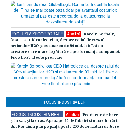
EXCLUSIV ZFCORPORATE
Analiză
Karoly Borbely,
fost CEO Hidroelectrica, despre raliul de 60% al
acţiunilor H2O şi evaluarea de 90 mld. lei: Este o
creştere care n-are legătură cu performanţa companiei.
Free float-ul este prea mic
FOCUS: INDUSTRIA BERII
FOCUS: INDUSTRIA BERII
Analiză
Producţie de bere
şi la sat, şi la oraş. Aproape 90 de fabrici şi microberării
din România pun pe piaţă peste 200 de branduri de bere