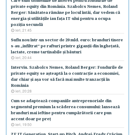
Care sunt domeniile de interes pentru fondurile de
private equity din România. Szabolcs Nemes, Roland
Berger: Sănătatea rămâne pe locul întâi, dar vedem că
energia şi utilităţile iau faţa IT-ului pentru a ocupa
poziţia secundă
ieri, 21:45
Suflu nou într-un sector de 20 mld. euro: branduri tinere
s-au „infiltrat“ pe rafturi printre giganţii din îngheţată,
lactate, creme tartinabile şi băuturi
ieri, 20:44
Interviu. Szabolcs Nemes, Roland Berger: Fondurile de
private equity se aşteaptă la o contracţie a economiei,
dar chiar şi aşa vor să facă mai multe tranzacţii în
România
ieri, 20:28
Cum se adaptează companiile antreprenoriale din
segmentul premium la scăderea consumului: lansează
branduri mai ieftine pentru cumpărătorii care pun
accent doar pe preţ
ieri, 19:50
ZF IT Generation. Start-up Pitch. Andrei-Fredy Crăciun,