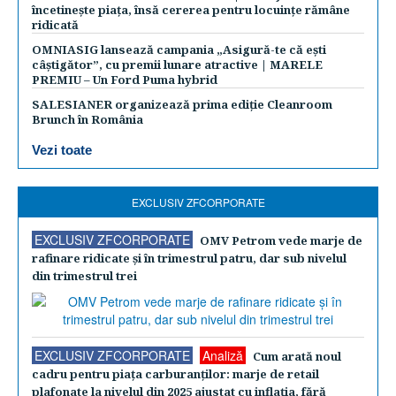
încetinește piața, însă cererea pentru locuințe rămâne
ridicată
OMNIASIG lansează campania „Asigură-te că ești
câștigător”, cu premii lunare atractive | MARELE
PREMIU – Un Ford Puma hybrid
SALESIANER organizează prima ediție Cleanroom
Brunch în România
Vezi toate
EXCLUSIV ZFCORPORATE
EXCLUSIV ZFCORPORATE
OMV Petrom vede marje de
rafinare ridicate şi în trimestrul patru, dar sub nivelul
din trimestrul trei
EXCLUSIV ZFCORPORATE
Analiză
Cum arată noul
cadru pentru piaţa carburanţilor: marje de retail
plafonate la nivelul din 2025 ajustat cu inflaţia, fără