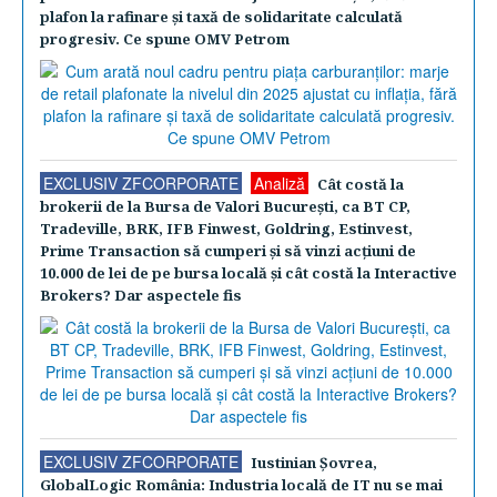
plafon la rafinare şi taxă de solidaritate calculată
progresiv. Ce spune OMV Petrom
EXCLUSIV ZFCORPORATE
Analiză
Cât costă la
brokerii de la Bursa de Valori Bucureşti, ca BT CP,
Tradeville, BRK, IFB Finwest, Goldring, Estinvest,
Prime Transaction să cumperi şi să vinzi acţiuni de
10.000 de lei de pe bursa locală şi cât costă la Interactive
Brokers? Dar aspectele fis
EXCLUSIV ZFCORPORATE
Iustinian Şovrea,
GlobalLogic România: Industria locală de IT nu se mai