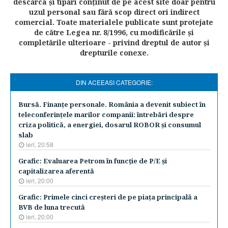
descărca şi tipări conţinut de pe acest site doar pentru
uzul personal sau fără scop direct ori indirect
comercial. Toate materialele publicate sunt protejate
de către Legea nr. 8/1996, cu modificările şi
completările ulterioare - privind dreptul de autor şi
drepturile conexe.
DIN ACEEASI CATEGORIE:
Bursă. Finanţe personale. România a devenit subiect în
teleconferinţele marilor companii: întrebări despre
criza politică, a energiei, dosarul ROBOR şi consumul
slab
ieri, 20:58
Grafic: Evaluarea Petrom în funcţie de P/E şi
capitalizarea aferentă
ieri, 20:00
Grafic: Primele cinci creşteri de pe piaţa principală a
BVB de luna trecută
ieri, 20:00