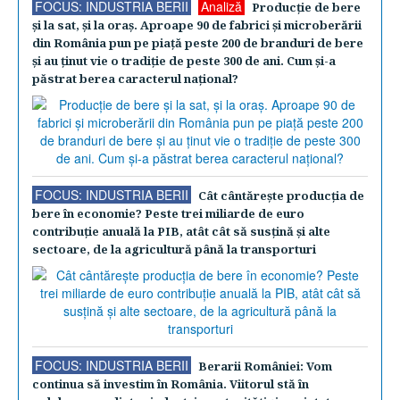
FOCUS: INDUSTRIA BERII
Analiză
Producţie de bere
şi la sat, şi la oraş. Aproape 90 de fabrici şi microberării
din România pun pe piaţă peste 200 de branduri de bere
şi au ţinut vie o tradiţie de peste 300 de ani. Cum şi-a
păstrat berea caracterul naţional?
FOCUS: INDUSTRIA BERII
Cât cântăreşte producţia de
bere în economie? Peste trei miliarde de euro
contribuţie anuală la PIB, atât cât să susţină şi alte
sectoare, de la agricultură până la transporturi
FOCUS: INDUSTRIA BERII
Berarii României: Vom
continua să investim în România. Viitorul stă în