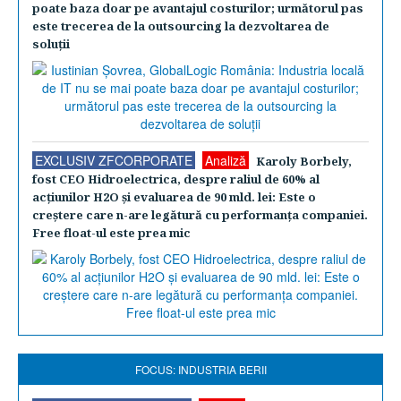
poate baza doar pe avantajul costurilor; următorul pas
este trecerea de la outsourcing la dezvoltarea de
soluţii
EXCLUSIV ZFCORPORATE
Analiză
Karoly Borbely,
fost CEO Hidroelectrica, despre raliul de 60% al
acţiunilor H2O şi evaluarea de 90 mld. lei: Este o
creştere care n-are legătură cu performanţa companiei.
Free float-ul este prea mic
FOCUS: INDUSTRIA BERII