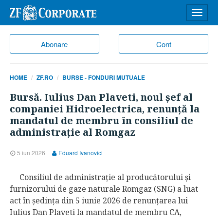
Desch
meniu
Abonare
Cont
HOME
ZF.RO
BURSE - FONDURI MUTUALE
Bursă. Iulius Dan Plaveti, noul şef al
companiei Hidroelectrica, renunţă la
mandatul de membru în consiliul de
administraţie al Romgaz
5 iun 2026
Eduard Ivanovici
Consiliul de administraţie al producătorului şi
furnizorului de gaze naturale Romgaz (SNG) a luat
act în şedinţa din 5 iunie 2026 de renunţarea lui
Iulius Dan Plaveti la mandatul de membru CA,