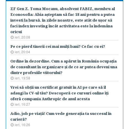
ZF Gen Z. Toma Mocanu, absolvent FABIZ, membru al
Econosofia: Abia aşteptam să fac 18 ani pentru a putea
investi la bursă. în zilele noastre, este atât de uşor să
faci index investing încât activitatea este la îndemâna
oricui
ieri, 20:08
Pe ce pierd tinerii cei mai mulţi bani? Ce fac cu ei?
ieri, 20:04
Ordine în dezordine. Cum a apărut în România ocupaţia
de consultant în organizare şi de ce ar putea deveni una
dintre profesiile viitorului?
ieri, 19:58
Vrei să obţii un certificat gratuit în AI pe care să îl
adaugi la CV-ul tău? Descoperă ce cursuri online îţi
oferă compania Anthropic de anul acesta
ieri, 16:27
Adio, job pe viaţă! Cum vede generaţia ta succesul în
carieră?
ieri, 16:26