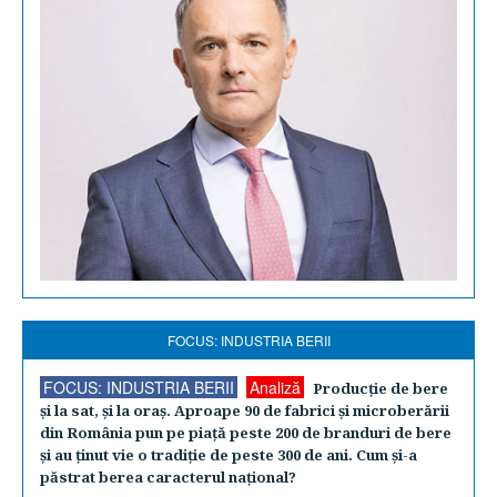
FOCUS: INDUSTRIA BERII
FOCUS: INDUSTRIA BERII
Analiză
Producţie de bere
şi la sat, şi la oraş. Aproape 90 de fabrici şi microberării
din România pun pe piaţă peste 200 de branduri de bere
şi au ţinut vie o tradiţie de peste 300 de ani. Cum şi-a
păstrat berea caracterul naţional?