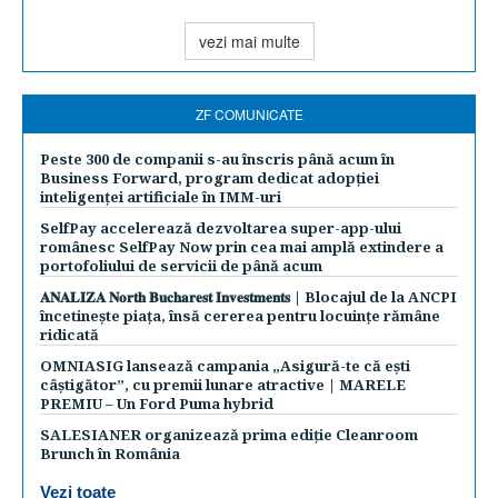
vezi mai multe
ZF COMUNICATE
Peste 300 de companii s-au înscris până acum în
Business Forward, program dedicat adopției
inteligenței artificiale în IMM-uri
SelfPay accelerează dezvoltarea super-app-ului
românesc SelfPay Now prin cea mai amplă extindere a
portofoliului de servicii de până acum
𝐀𝐍𝐀𝐋𝐈𝐙𝐀 𝐍𝐨𝐫𝐭𝐡 𝐁𝐮𝐜𝐡𝐚𝐫𝐞𝐬𝐭 𝐈𝐧𝐯𝐞𝐬𝐭𝐦𝐞𝐧𝐭𝐬 | Blocajul de la ANCPI
încetinește piața, însă cererea pentru locuințe rămâne
ridicată
OMNIASIG lansează campania „Asigură-te că ești
câștigător”, cu premii lunare atractive | MARELE
PREMIU – Un Ford Puma hybrid
SALESIANER organizează prima ediție Cleanroom
Brunch în România
Vezi toate