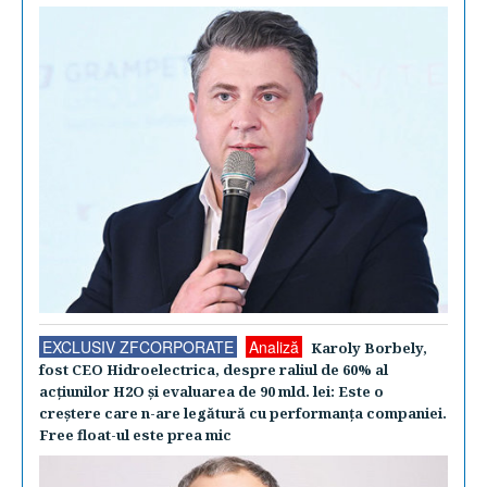
EXCLUSIV ZFCORPORATE
Analiză
Karoly Borbely,
fost CEO Hidroelectrica, despre raliul de 60% al
acţiunilor H2O şi evaluarea de 90 mld. lei: Este o
creştere care n-are legătură cu performanţa companiei.
Free float-ul este prea mic