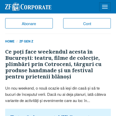
Desch
meniu
Abonare
Cont
HOME
ZF GEN Z
Ce poţi face weekendul acesta în
Bucureşti: teatru, filme de colecţie,
plimbări prin Cotroceni, târguri cu
produse handmade şi un festival
pentru prietenii blănoşi
Un nou weekend, o nouă ocazie să ieşi din casă şi să te
bucuri de începutul verii. Dacă nu ai deja planuri, iată câteva
variante de activităţi şi evenimente care au loc în...