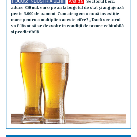
FOCUS: INDUSTRIA BERII
Analiză
Sectorul berii
aduce 350 mil. euro pe an la bugetul de stat şi angajează
peste 5.000 de oameni. Cum atragem o nouă investiţie
mare pentru a multiplica aceste cifre? „Dacă sectorul
va fi lăsat să se dezvolte în condiţii de taxare echitabilă
şi predictibilă