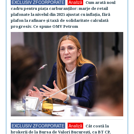
EXCLUSIV ZFCORPORATE
Analiză
Cum arată noul
cadru pentru piaţa carburanţilor: marje de retail
plafonate la nivelul din 2025 ajustat cu inflaţia, fără
plafon la rafinare şi taxă de solidaritate calculată
progresiv. Ce spune OMV Petrom
EXCLUSIV ZFCORPORATE
Analiză
Cât costă la
brokerii de la Bursa de Valori Bucureşti, ca BT CP,