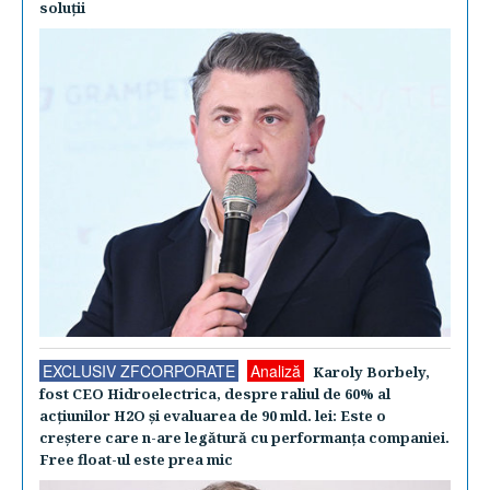
soluţii
EXCLUSIV ZFCORPORATE
Analiză
Karoly Borbely,
fost CEO Hidroelectrica, despre raliul de 60% al
acţiunilor H2O şi evaluarea de 90 mld. lei: Este o
creştere care n-are legătură cu performanţa companiei.
Free float-ul este prea mic