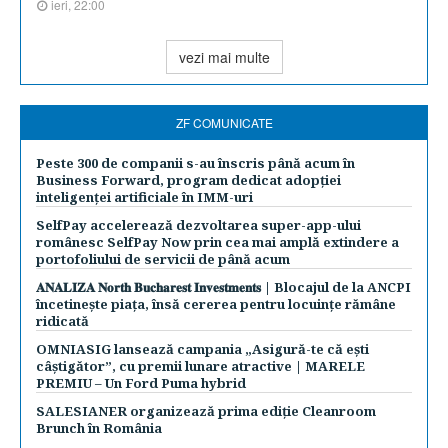
ieri, 22:00
vezi mai multe
ZF COMUNICATE
Peste 300 de companii s-au înscris până acum în
Business Forward, program dedicat adopției
inteligenței artificiale în IMM-uri
SelfPay accelerează dezvoltarea super-app-ului
românesc SelfPay Now prin cea mai amplă extindere a
portofoliului de servicii de până acum
𝐀𝐍𝐀𝐋𝐈𝐙𝐀 𝐍𝐨𝐫𝐭𝐡 𝐁𝐮𝐜𝐡𝐚𝐫𝐞𝐬𝐭 𝐈𝐧𝐯𝐞𝐬𝐭𝐦𝐞𝐧𝐭𝐬 | Blocajul de la ANCPI
încetinește piața, însă cererea pentru locuințe rămâne
ridicată
OMNIASIG lansează campania „Asigură-te că ești
câștigător”, cu premii lunare atractive | MARELE
PREMIU – Un Ford Puma hybrid
SALESIANER organizează prima ediție Cleanroom
Brunch în România