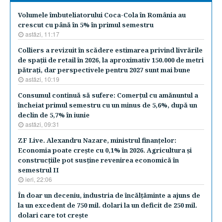
Volumele îmbuteliatorului Coca-Cola în România au
crescut cu până în 5% în primul semestru
astăzi, 11:17
Colliers a revizuit în scădere estimarea privind livrările
de spaţii de retail în 2026, la aproximativ 150.000 de metri
pătraţi, dar perspectivele pentru 2027 sunt mai bune
astăzi, 10:19
Consumul continuă să sufere: Comerţul cu amănuntul a
încheiat primul semestru cu un minus de 5,6%, după un
declin de 5,7% în iunie
astăzi, 09:31
ZF Live. Alexandru Nazare, ministrul finanţelor:
Economia poate creşte cu 0,1% în 2026. Agricultura şi
construcţiile pot susţine revenirea economică în
semestrul II
ieri, 22:06
În doar un deceniu, industria de încălţăminte a ajuns de
la un excedent de 750 mil. dolari la un deficit de 250 mil.
dolari care tot creşte