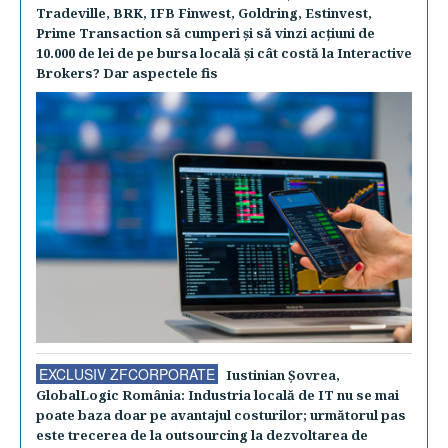
Tradeville, BRK, IFB Finwest, Goldring, Estinvest,
Prime Transaction să cumperi şi să vinzi acţiuni de
10.000 de lei de pe bursa locală şi cât costă la Interactive
Brokers? Dar aspectele fis
EXCLUSIV ZFCORPORATE
Iustinian Şovrea,
GlobalLogic România: Industria locală de IT nu se mai
poate baza doar pe avantajul costurilor; următorul pas
este trecerea de la outsourcing la dezvoltarea de