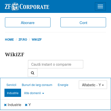
Desch
meniu
Abonare
Cont
HOME
ZF.RO
WIKIZF
WikiZF
Alfabetic - Y
Servicii
Bunuri de larg consum
Energie
Industrie
Alte domenii
Industrie
Y