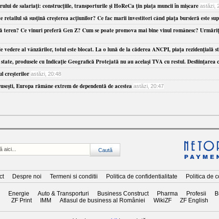
ui de salariaţi: construcţiile, transporturile şi HoReCa ţin piaţa muncii în mişcare
astăzi, 
retailul să susţină creşterea acţiunilor? Ce fac marii investitori când piaţa bursieră este su
tigă teren? Ce vinuri preferă Gen Z? Cum se poate promova mai bine vinul românesc? Urmăriţi
edere al vânzărilor, totul este blocat. La o lună de la căderea ANCPI, piaţa rezidenţială st
te, produsele cu Indicaţie Geografică Protejată nu au acelaşi TVA cu restul. Desfiinţarea clas
l creşterilor
astăzi, 20:48
 ruseşti, Europa rămâne extrem de dependentă de acestea
astăzi, 20:47
ct
Despre noi
Termeni si conditii
Politica de confidentialitate
Politica de 
Energie
Auto & Transporturi
Business Construct
Pharma
Profesii
B
ZF Print
IMM
Atlasul de business al României
WikiZF
ZF English