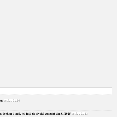
sus
astăzi, 21:16
s de doar 1 mld. lei, faţă de nivelul cumulat din S1/2025
astăzi, 21:13