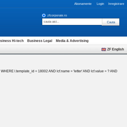
Abonamente
Login
Inregistrare
zfcorporate.ro
siness Hi-tech
Business Legal
Media & Advertising
ZF English
_fk WHERE l.template_id = 18002 AND lcf.name = 'letter' AND lcf.value = ? AND