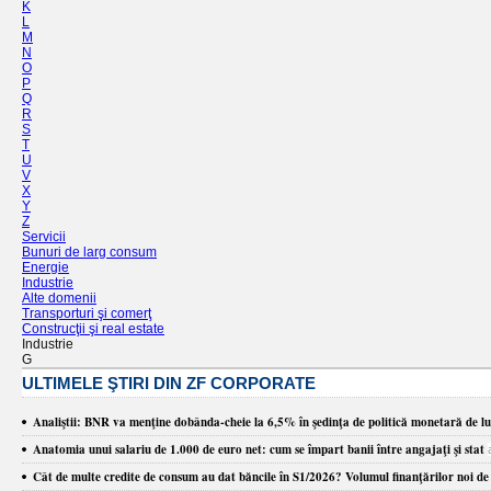
K
L
M
N
O
P
Q
R
S
T
U
V
X
Y
Z
Servicii
Bunuri de larg consum
Energie
Industrie
Alte domenii
Transporturi şi comerţ
Construcţii şi real estate
Industrie
G
ULTIMELE ŞTIRI DIN ZF CORPORATE
Analiştii: BNR va menţine dobânda-cheie la 6,5% în şedinţa de politică monetară de luni
Anatomia unui salariu de 1.000 de euro net: cum se împart banii între angajaţi şi stat
Cât de multe credite de consum au dat băncile în S1/2026? Volumul finanţărilor noi de c