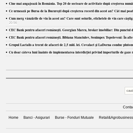
Cine mai angajează în România. Top 20 de sectoare de activitate după creşterea numărul
Ce urmează pe Bursa de la Bucureşti după creşterea record din acest an? Cât mai poate 
Cum merg vânzările de vin în acest an? Care sunt soiurile, etichetele de vin care câş
20:56
CEC Bank pentru afaceri româneşti. Georgian Marcu, broker imobiliar: Din punctul de v
CEC Bank pentru afaceri româneşti. Bibiana Stanciulov, Sonimpex Topoloveni: În alte sta
Grupul Lactalis a trecut de afaceri de 2,5 mld. lei. Covalact şi LaDorna conduc plutonu
Cu doar câteva luni înainte de implementarea interdicţiei privind importurile de gaze
Conta
Home
Banci - Asigurari
Burse - Fonduri Mutuale
Retail&Agrobusiness