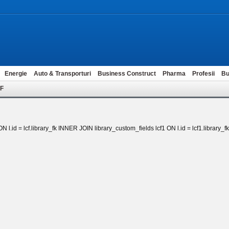
Energie
Auto & Transporturi
Business Construct
Pharma
Profesii
Bu
ZF
 l.id = lcf.library_fk INNER JOIN library_custom_fields lcf1 ON l.id = lcf1.library