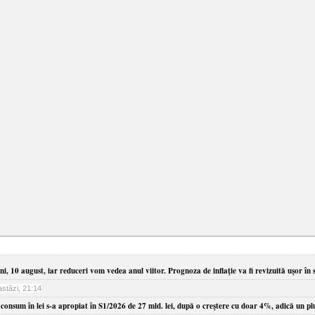
, 10 august, iar reduceri vom vedea anul viitor. Prognoza de inflaţie va fi revizuită uşor în 
astăzi, 21:14
onsum în lei s-a apropiat în S1/2026 de 27 mld. lei, după o creştere cu doar 4%, adică un plu