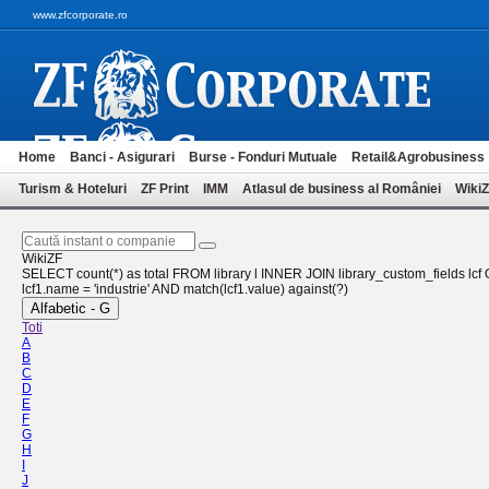
www.zfcorporate.ro
Home
Banci - Asigurari
Burse - Fonduri Mutuale
Retail&Agrobusiness
Turism & Hoteluri
ZF Print
IMM
Atlasul de business al României
Wiki
WikiZF
SELECT count(*) as total FROM library l INNER JOIN library_custom_fields lcf ON
lcf1.name = 'industrie' AND match(lcf1.value) against(?)
Alfabetic - G
Toti
A
B
C
D
E
F
G
H
I
J