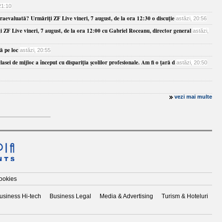
21:10
praevaluată? Urmăriţi ZF Live vineri, 7 august, de la ora 12:30 o discuţie
astăzi, 20:56
 ZF Live vineri, 7 august, de la ora 12:00 cu Gabriel Roceanu, director general
astăzi,
ă pe loc
astăzi, 20:55
ei de mijloc a început cu dispariţia şcolilor profesionale. Am fi o ţară d
astăzi, 20:50
vezi mai multe
cookies
usiness Hi-tech
Business Legal
Media & Advertising
Turism & Hoteluri