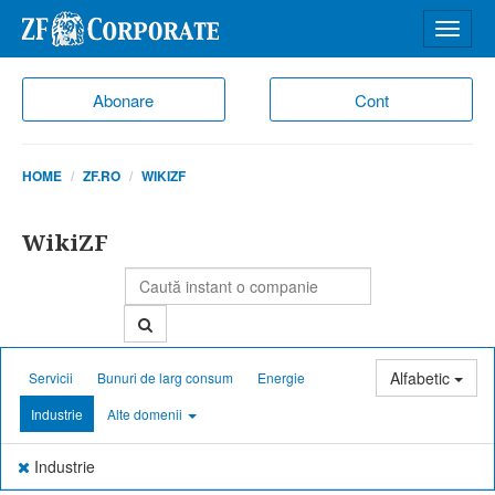
Desch
meniu
Abonare
Cont
HOME
ZF.RO
WIKIZF
WikiZF
Alfabetic
Servicii
Bunuri de larg consum
Energie
Industrie
Alte domenii
Industrie