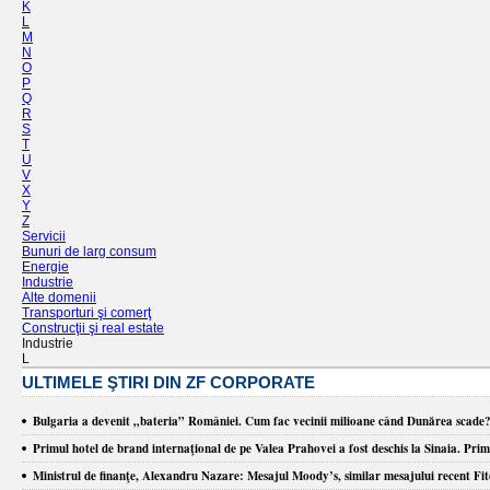
K
L
M
N
O
P
Q
R
S
T
U
V
X
Y
Z
Servicii
Bunuri de larg consum
Energie
Industrie
Alte domenii
Transporturi şi comerţ
Construcţii şi real estate
Industrie
L
ULTIMELE ŞTIRI DIN ZF CORPORATE
Bulgaria a devenit „bateria” României. Cum fac vecinii milioane când Dunărea scade
​Primul hotel de brand internaţional de pe Valea Prahovei a fost deschis la Sinaia. Prim
Ministrul de finanţe, Alexandru Nazare: Mesajul Moody’s, similar mesajului recent Fitch 