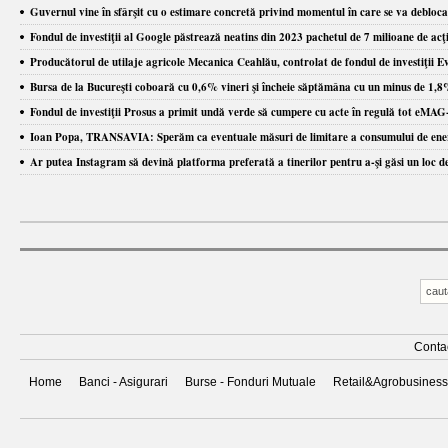
Guvernul vine în sfârşit cu o estimare concretă privind momentul în care se va debloca 
Fondul de investiţii al Google păstrează neatins din 2023 pachetul de 7 milioane de acţi
Producătorul de utilaje agricole Mecanica Ceahlău, controlat de fondul de investiţii Eve
Bursa de la Bucureşti coboară cu 0,6% vineri şi încheie săptămâna cu un minus de 1,8%
Fondul de investiţii Prosus a primit undă verde să cumpere cu acte în regulă tot eMAG
Ioan Popa, TRANSAVIA: Sperăm ca eventuale măsuri de limitare a consumului de energie 
Ar putea Instagram să devină platforma preferată a tinerilor pentru a-şi găsi un loc 
Conta
Home
Banci - Asigurari
Burse - Fonduri Mutuale
Retail&Agrobusiness