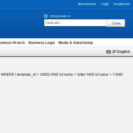
Abonamente
Login
Inregistrare
zfcorporate.ro
siness Hi-tech
Business Legal
Media & Advertising
ZF English
_fk WHERE l.template_id = 18002 AND lcf.name = 'letter' AND lcf.value = ? AND