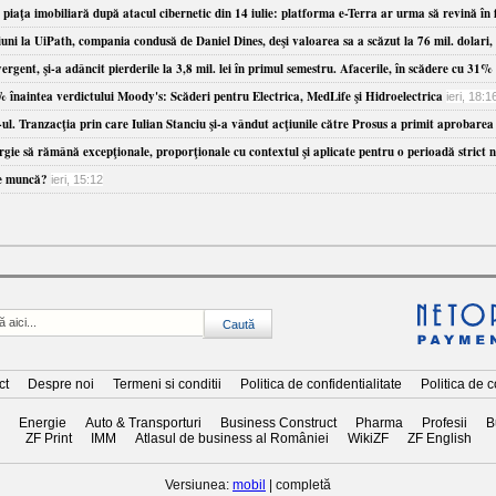
piaţa imobiliară după atacul cibernetic din 14 iulie: platforma e-Terra ar urma să revină în 
uni la UiPath, compania condusă de Daniel Dines, deşi valoarea sa a scăzut la 76 mil. dolari, 
rgent, şi-a adâncit pierderile la 3,8 mil. lei în primul semestru. Afacerile, în scădere cu 31%
 înaintea verdictului Moody's: Scăderi pentru Electrica, MedLife şi Hidroelectrica
ieri, 18:1
-ul. Tranzacţia prin care Iulian Stanciu şi-a vândut acţiunile către Prosus a primit aprobar
să rămână excepţionale, proporţionale cu contextul şi aplicate pentru o perioadă strict nec
de muncă?
ieri, 15:12
ct
Despre noi
Termeni si conditii
Politica de confidentialitate
Politica de 
Energie
Auto & Transporturi
Business Construct
Pharma
Profesii
B
ZF Print
IMM
Atlasul de business al României
WikiZF
ZF English
Versiunea:
mobil
| completă