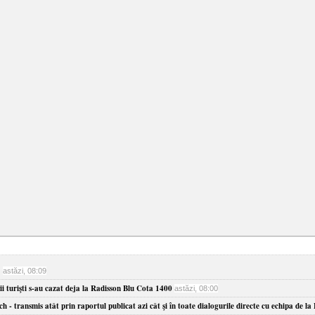
?
astăzi, 08:09
ii turişti s-au cazat deja la Radisson Blu Cota 1400
astăzi, 08:00
- transmis atât prin raportul publicat azi cât şi în toate dialogurile directe cu echipa de la F