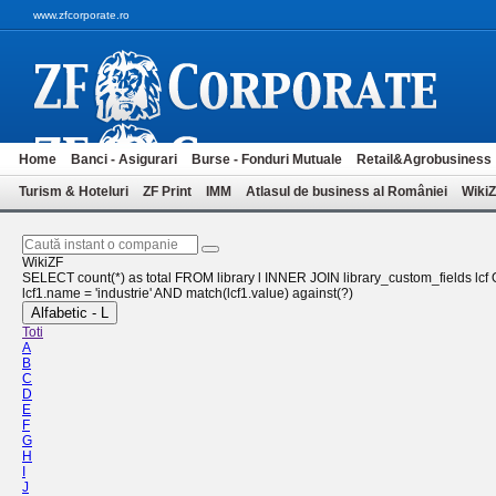
www.zfcorporate.ro
Home
Banci - Asigurari
Burse - Fonduri Mutuale
Retail&Agrobusiness
Turism & Hoteluri
ZF Print
IMM
Atlasul de business al României
Wiki
WikiZF
SELECT count(*) as total FROM library l INNER JOIN library_custom_fields lcf ON
lcf1.name = 'industrie' AND match(lcf1.value) against(?)
Alfabetic - L
Toti
A
B
C
D
E
F
G
H
I
J