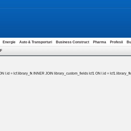
Energie
Auto & Transporturi
Business Construct
Pharma
Profesii
Bu
ZF
 l.id = lcf.library_fk INNER JOIN library_custom_fields lcf1 ON l.id = lcf1.library