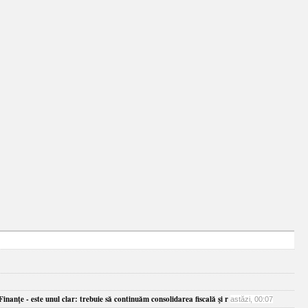
inanţe - este unul clar: trebuie să continuăm consolidarea fiscală şi r
astăzi, 00:07