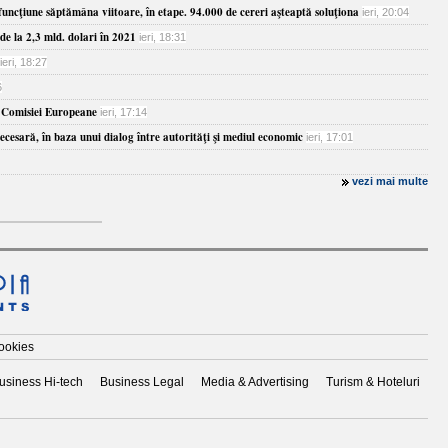
funcţiune săptămâna viitoare, în etape. 94.000 de cereri aşteaptă soluţiona
ieri, 20:04
de la 2,3 mld. dolari în 2021
ieri, 18:31
ieri, 18:27
6
ea Comisiei Europeane
ieri, 17:14
esară, în baza unui dialog între autorităţi şi mediul economic
ieri, 17:01
vezi mai multe
cookies
usiness Hi-tech
Business Legal
Media & Advertising
Turism & Hoteluri