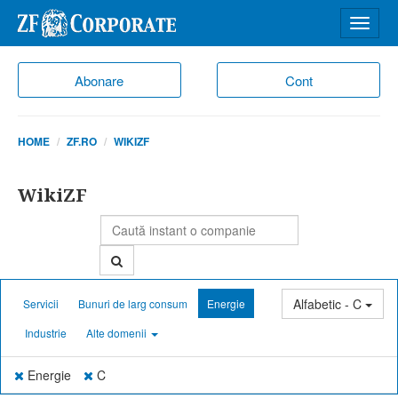
Desch
meniu
Abonare
Cont
HOME
ZF.RO
WIKIZF
WikiZF
Alfabetic - C
Servicii
Bunuri de larg consum
Energie
Industrie
Alte domenii
Energie
C