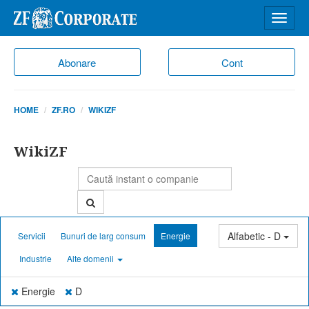
Desch
meniu
Abonare
Cont
HOME
ZF.RO
WIKIZF
WikiZF
Alfabetic - D
Servicii
Bunuri de larg consum
Energie
Industrie
Alte domenii
Energie
D