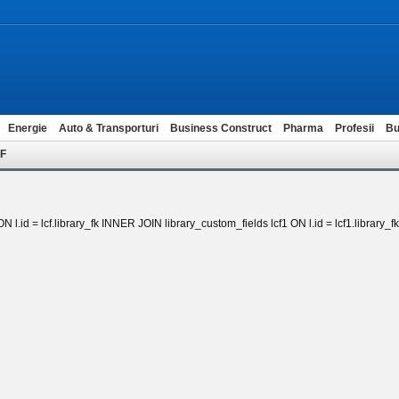
Energie
Auto & Transporturi
Business Construct
Pharma
Profesii
Bu
ZF
 l.id = lcf.library_fk INNER JOIN library_custom_fields lcf1 ON l.id = lcf1.library