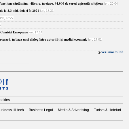
funcţiune săptămâna viitoare, în etape. 94.000 de cereri aşteaptă soluţiona
ieri, 20:04
de la 2,3 mld. dolari în 2021
ieri, 18:31
ieri, 18:27
6
ea Comisiei Europeane
ieri, 17:14
esară, în baza unui dialog între autorităţi şi mediul economic
ieri, 17:01
vezi mai multe
cookies
usiness Hi-tech
Business Legal
Media & Advertising
Turism & Hoteluri