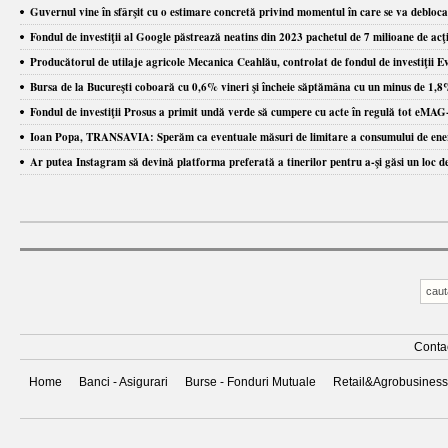
Guvernul vine în sfârşit cu o estimare concretă privind momentul în care se va debloca 
Fondul de investiţii al Google păstrează neatins din 2023 pachetul de 7 milioane de acţi
Producătorul de utilaje agricole Mecanica Ceahlău, controlat de fondul de investiţii Eve
Bursa de la Bucureşti coboară cu 0,6% vineri şi încheie săptămâna cu un minus de 1,8%
Fondul de investiţii Prosus a primit undă verde să cumpere cu acte în regulă tot eMAG
Ioan Popa, TRANSAVIA: Sperăm ca eventuale măsuri de limitare a consumului de energie 
Ar putea Instagram să devină platforma preferată a tinerilor pentru a-şi găsi un loc 
Conta
Home
Banci - Asigurari
Burse - Fonduri Mutuale
Retail&Agrobusiness