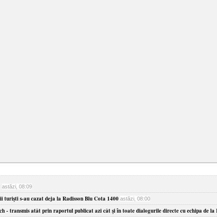
?
astăzi, 08:09
ii turişti s-au cazat deja la Radisson Blu Cota 1400
astăzi, 08:00
- transmis atât prin raportul publicat azi cât şi în toate dialogurile directe cu echipa de la F