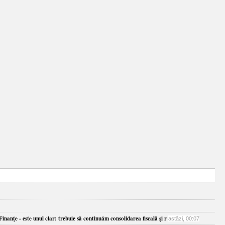
inanţe - este unul clar: trebuie să continuăm consolidarea fiscală şi r
astăzi, 00:07