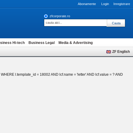
Abonamente
Login
Inregistrare
zfcorporate.ro
siness Hi-tech
Business Legal
Media & Advertising
ZF English
_fk WHERE l.template_id = 18002 AND lcf.name = 'letter' AND lcf.value = ? AND