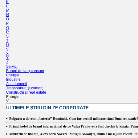
K
L
M
N
O
P
Q
R
S
T
U
V
X
Y
Z
Servicii
Bunuri de larg consum
Energie
Industrie
Alte domenii
Transporturi şi comerţ
Construcţii şi real estate
Energie
V
ULTIMELE ŞTIRI DIN ZF CORPORATE
Bulgaria a devenit „bateria” României. Cum fac vecinii milioane când Dunărea scade
​Primul hotel de brand internaţional de pe Valea Prahovei a fost deschis la Sinaia. Prim
Ministrul de finanţe, Alexandru Nazare: Mesajul Moody’s, similar mesajului recent Fitch 