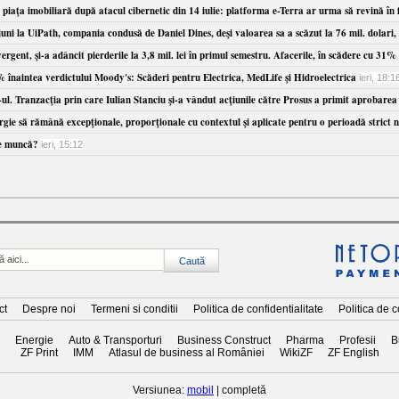
piaţa imobiliară după atacul cibernetic din 14 iulie: platforma e-Terra ar urma să revină în 
uni la UiPath, compania condusă de Daniel Dines, deşi valoarea sa a scăzut la 76 mil. dolari, 
rgent, şi-a adâncit pierderile la 3,8 mil. lei în primul semestru. Afacerile, în scădere cu 31%
 înaintea verdictului Moody's: Scăderi pentru Electrica, MedLife şi Hidroelectrica
ieri, 18:1
-ul. Tranzacţia prin care Iulian Stanciu şi-a vândut acţiunile către Prosus a primit aprobar
să rămână excepţionale, proporţionale cu contextul şi aplicate pentru o perioadă strict nec
de muncă?
ieri, 15:12
ct
Despre noi
Termeni si conditii
Politica de confidentialitate
Politica de 
Energie
Auto & Transporturi
Business Construct
Pharma
Profesii
B
ZF Print
IMM
Atlasul de business al României
WikiZF
ZF English
Versiunea:
mobil
| completă