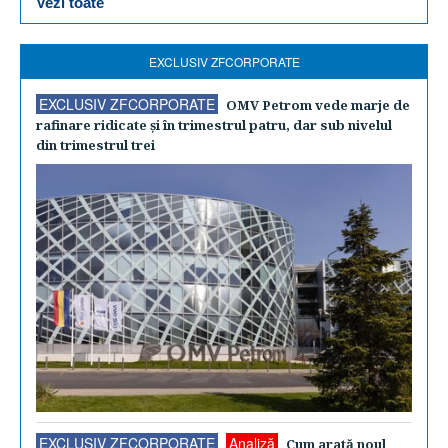
Vezi toate
EXCLUSIV ZFCORPORATE
EXCLUSIV ZFCORPORATE
OMV Petrom vede marje de
rafinare ridicate şi în trimestrul patru, dar sub nivelul
din trimestrul trei
EXCLUSIV ZFCORPORATE
Analiză
Cum arată noul