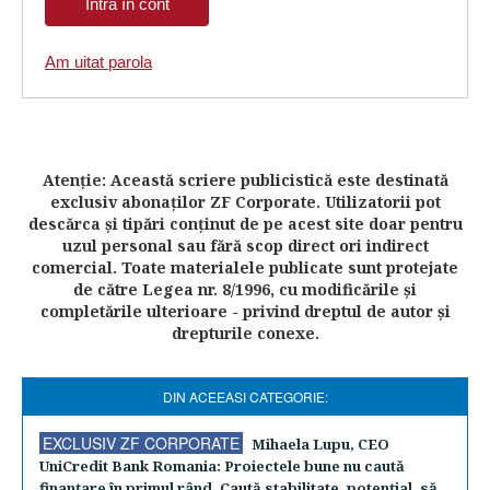
Am uitat parola
Atenţie: Această scriere publicistică este destinată
exclusiv abonaţilor ZF Corporate. Utilizatorii pot
descărca şi tipări conţinut de pe acest site doar pentru
uzul personal sau fără scop direct ori indirect
comercial. Toate materialele publicate sunt protejate
de către Legea nr. 8/1996, cu modificările şi
completările ulterioare - privind dreptul de autor şi
drepturile conexe.
DIN ACEEASI CATEGORIE:
EXCLUSIV ZF CORPORATE
Mihaela Lupu, CEO
UniCredit Bank Romania: Proiectele bune nu caută
finanţare în primul rând. Caută stabilitate, potenţial, să