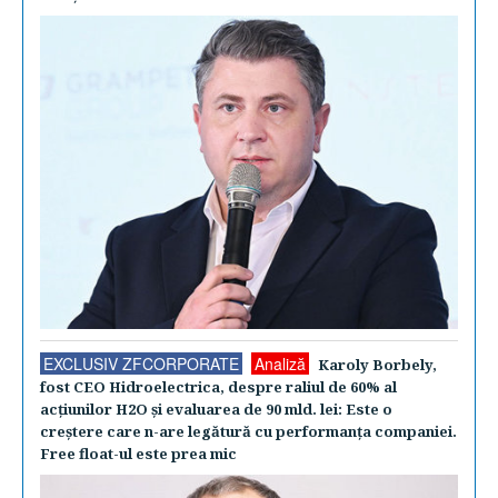
EXCLUSIV ZFCORPORATE
Analiză
Karoly Borbely,
fost CEO Hidroelectrica, despre raliul de 60% al
acţiunilor H2O şi evaluarea de 90 mld. lei: Este o
creştere care n-are legătură cu performanţa companiei.
Free float-ul este prea mic