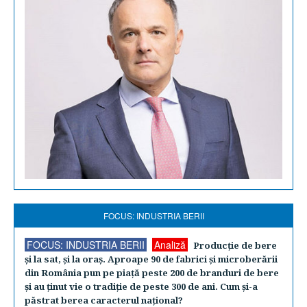
FOCUS: INDUSTRIA BERII
FOCUS: INDUSTRIA BERII
Analiză
Producţie de bere
şi la sat, şi la oraş. Aproape 90 de fabrici şi microberării
din România pun pe piaţă peste 200 de branduri de bere
şi au ţinut vie o tradiţie de peste 300 de ani. Cum şi-a
păstrat berea caracterul naţional?