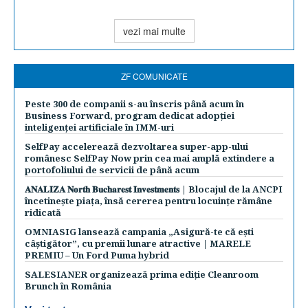
vezi mai multe
ZF COMUNICATE
Peste 300 de companii s-au înscris până acum în
Business Forward, program dedicat adopției
inteligenței artificiale în IMM-uri
SelfPay accelerează dezvoltarea super-app-ului
românesc SelfPay Now prin cea mai amplă extindere a
portofoliului de servicii de până acum
𝐀𝐍𝐀𝐋𝐈𝐙𝐀 𝐍𝐨𝐫𝐭𝐡 𝐁𝐮𝐜𝐡𝐚𝐫𝐞𝐬𝐭 𝐈𝐧𝐯𝐞𝐬𝐭𝐦𝐞𝐧𝐭𝐬 | Blocajul de la ANCPI
încetinește piața, însă cererea pentru locuințe rămâne
ridicată
OMNIASIG lansează campania „Asigură-te că ești
câștigător”, cu premii lunare atractive | MARELE
PREMIU – Un Ford Puma hybrid
SALESIANER organizează prima ediție Cleanroom
Brunch în România