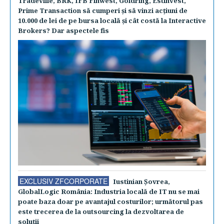
Tradeville, BRK, IFB Finwest, Goldring, Estinvest,
Prime Transaction să cumperi şi să vinzi acţiuni de
10.000 de lei de pe bursa locală şi cât costă la Interactive
Brokers? Dar aspectele fis
EXCLUSIV ZFCORPORATE
Iustinian Şovrea,
GlobalLogic România: Industria locală de IT nu se mai
poate baza doar pe avantajul costurilor; următorul pas
este trecerea de la outsourcing la dezvoltarea de
soluţii