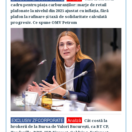
cadru pentru piaţa carburanţilor: marje de retail
plafonate la nivelul din 2025 ajustat cu inflaţia, fără
plafon la rafinare şi taxă de solidaritate calculată
progresiv. Ce spune OMV Petrom
EXCLUSIV ZFCORPORATE
Analiză
Cât costă la
brokerii de la Bursa de Valori Bucureşti, ca BT CP,