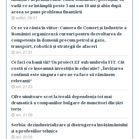
vadă ce se întâmplă peste 3 ani sau 10 ani şi abia după
aceea se pune problema finanţării
astăzi, 09:37
Ce se va căuta în viitor: Camera de Comerţ şi Industrie a
României organizează cursuri pentru dezvoltarea de
competenţe în domenii precum petrol şi gaze,
transport, robotică şi strategii de afaceri
ieri, 21:31
Ce faci cu banii tăi? Un proiect ZF sub umbrela FIT. Cât
costă şi ce înseamnă investiţia în educaţie? „Învăţarea
continuă este singura care ne va face să rămânem
relevanţi“
ieri, 21:23
Cifre uimitoare scot la iveală dependenţa tot mai
dramatică a companiilor bulgare de muncitori din ţări
terţe
ieri, 21:09
Serbia: dezindustrializare şi distrugerea învăţământului
şi a profesiilor tehnice
ieri, 20:59