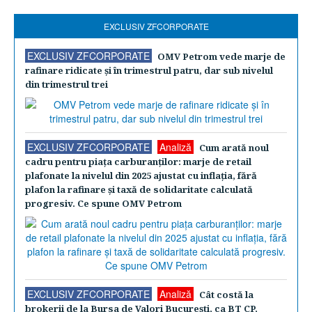
EXCLUSIV ZFCORPORATE
EXCLUSIV ZFCORPORATE
OMV Petrom vede marje de
rafinare ridicate şi în trimestrul patru, dar sub nivelul
din trimestrul trei
EXCLUSIV ZFCORPORATE
Analiză
Cum arată noul
cadru pentru piaţa carburanţilor: marje de retail
plafonate la nivelul din 2025 ajustat cu inflaţia, fără
plafon la rafinare şi taxă de solidaritate calculată
progresiv. Ce spune OMV Petrom
EXCLUSIV ZFCORPORATE
Analiză
Cât costă la
brokerii de la Bursa de Valori Bucureşti, ca BT CP,