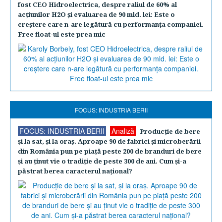
fost CEO Hidroelectrica, despre raliul de 60% al
acţiunilor H2O şi evaluarea de 90 mld. lei: Este o
creştere care n-are legătură cu performanţa companiei.
Free float-ul este prea mic
FOCUS: INDUSTRIA BERII
FOCUS: INDUSTRIA BERII
Analiză
Producţie de bere
şi la sat, şi la oraş. Aproape 90 de fabrici şi microberării
din România pun pe piaţă peste 200 de branduri de bere
şi au ţinut vie o tradiţie de peste 300 de ani. Cum şi-a
păstrat berea caracterul naţional?