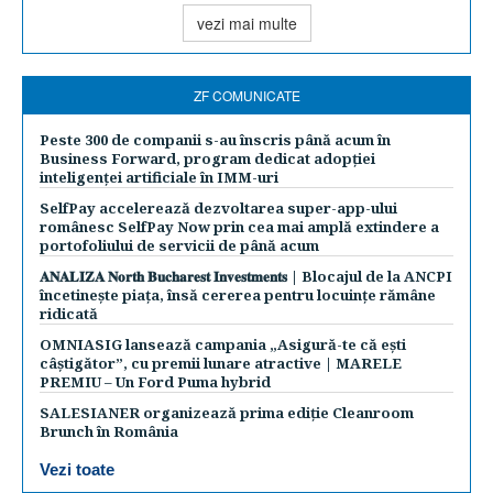
vezi mai multe
ZF COMUNICATE
Peste 300 de companii s-au înscris până acum în
Business Forward, program dedicat adopției
inteligenței artificiale în IMM-uri
SelfPay accelerează dezvoltarea super-app-ului
românesc SelfPay Now prin cea mai amplă extindere a
portofoliului de servicii de până acum
𝐀𝐍𝐀𝐋𝐈𝐙𝐀 𝐍𝐨𝐫𝐭𝐡 𝐁𝐮𝐜𝐡𝐚𝐫𝐞𝐬𝐭 𝐈𝐧𝐯𝐞𝐬𝐭𝐦𝐞𝐧𝐭𝐬 | Blocajul de la ANCPI
încetinește piața, însă cererea pentru locuințe rămâne
ridicată
OMNIASIG lansează campania „Asigură-te că ești
câștigător”, cu premii lunare atractive | MARELE
PREMIU – Un Ford Puma hybrid
SALESIANER organizează prima ediție Cleanroom
Brunch în România
Vezi toate