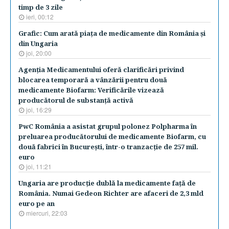
timp de 3 zile
ieri, 00:12
Grafic: Cum arată piaţa de medicamente din România şi
din Ungaria
joi, 20:00
Agenţia Medicamentului oferă clarificări privind
blocarea temporară a vânzării pentru două
medicamente Biofarm: Verificările vizează
producătorul de substanţă activă
joi, 16:29
PwC România a asistat grupul polonez Polpharma în
preluarea producătorului de medicamente Biofarm, cu
două fabrici în Bucureşti, într-o tranzacţie de 257 mil.
euro
joi, 11:21
Ungaria are producţie dublă la medicamente faţă de
România. Numai Gedeon Richter are afaceri de 2,3 mld
euro pe an
miercuri, 22:03