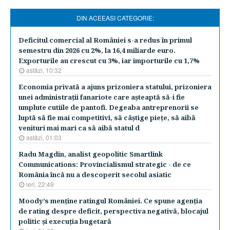
DIN ACEEASI CATEGORIE:
Deficitul comercial al României s-a redus în primul
semestru din 2026 cu 2%, la 16,4 miliarde euro.
Exporturile au crescut cu 3%, iar importurile cu 1,7%
astăzi, 10:32
Economia privată a ajuns prizoniera statului, prizoniera
unei administraţii fanariote care aşteaptă să-i fie
umplute cutiile de pantofi. Degeaba antreprenorii se
luptă să fie mai competitivi, să câştige pieţe, să aibă
venituri mai mari ca să aibă statul d
astăzi, 01:03
Radu Magdin, analist geopolitic Smartlink
Communications: Provincialismul strategic - de ce
România încă nu a descoperit secolul asiatic
ieri, 22:49
Moody’s menţine ratingul României. Ce spune agenţia
de rating despre deficit, perspectiva negativă, blocajul
politic şi execuţia bugetară