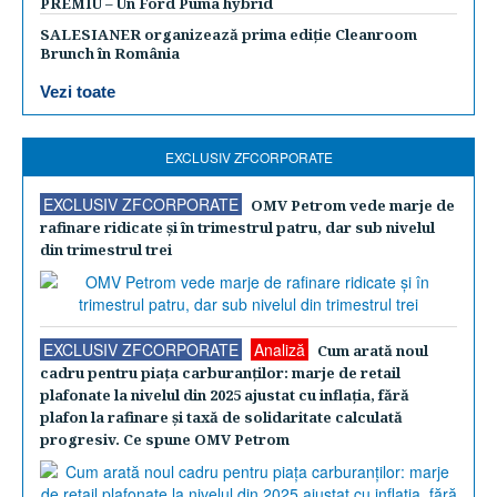
PREMIU – Un Ford Puma hybrid
SALESIANER organizează prima ediție Cleanroom
Brunch în România
Vezi toate
EXCLUSIV ZFCORPORATE
EXCLUSIV ZFCORPORATE
OMV Petrom vede marje de
rafinare ridicate şi în trimestrul patru, dar sub nivelul
din trimestrul trei
EXCLUSIV ZFCORPORATE
Analiză
Cum arată noul
cadru pentru piaţa carburanţilor: marje de retail
plafonate la nivelul din 2025 ajustat cu inflaţia, fără
plafon la rafinare şi taxă de solidaritate calculată
progresiv. Ce spune OMV Petrom