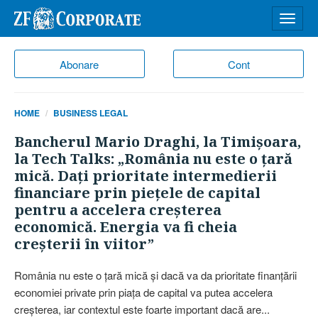
Desch
meniu
Abonare
Cont
HOME
BUSINESS LEGAL
Bancherul Mario Draghi, la Timişoara,
la Tech Talks: „România nu este o ţară
mică. Daţi prioritate intermedierii
financiare prin pieţele de capital
pentru a accelera creşterea
economică. Energia va fi cheia
creşterii în viitor”
România nu este o ţară mică şi dacă va da prioritate finanţării
economiei private prin piaţa de capital va putea accelera
creşterea, iar contextul este foarte important dacă are...