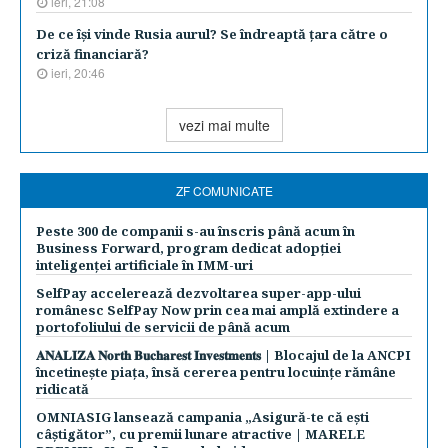
ieri, 21:08
De ce îşi vinde Rusia aurul? Se îndreaptă ţara către o
criză financiară?
ieri, 20:46
vezi mai multe
ZF COMUNICATE
Peste 300 de companii s-au înscris până acum în
Business Forward, program dedicat adopției
inteligenței artificiale în IMM-uri
SelfPay accelerează dezvoltarea super-app-ului
românesc SelfPay Now prin cea mai amplă extindere a
portofoliului de servicii de până acum
𝐀𝐍𝐀𝐋𝐈𝐙𝐀 𝐍𝐨𝐫𝐭𝐡 𝐁𝐮𝐜𝐡𝐚𝐫𝐞𝐬𝐭 𝐈𝐧𝐯𝐞𝐬𝐭𝐦𝐞𝐧𝐭𝐬 | Blocajul de la ANCPI
încetinește piața, însă cererea pentru locuințe rămâne
ridicată
OMNIASIG lansează campania „Asigură-te că ești
câștigător”, cu premii lunare atractive | MARELE