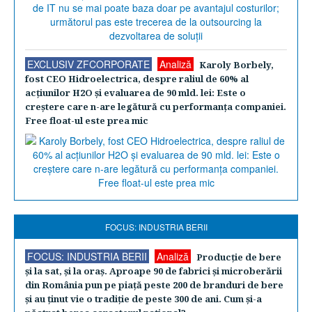
EXCLUSIV ZFCORPORATE
Analiză
Karoly Borbely,
fost CEO Hidroelectrica, despre raliul de 60% al
acţiunilor H2O şi evaluarea de 90 mld. lei: Este o
creştere care n-are legătură cu performanţa companiei.
Free float-ul este prea mic
FOCUS: INDUSTRIA BERII
FOCUS: INDUSTRIA BERII
Analiză
Producţie de bere
şi la sat, şi la oraş. Aproape 90 de fabrici şi microberării
din România pun pe piaţă peste 200 de branduri de bere
şi au ţinut vie o tradiţie de peste 300 de ani. Cum şi-a