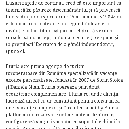
fluxuri rapide de conţinut, cred că este important ca
tinerii să îşi păstreze discernământul şi să privească
lumea din jur cu spirit critic. Pentru mine, <1984> nu
este doar o carte despre un regim totalitar, ci o
invitaţie la luciditate: să pui întrebări, să verifici
sursele, să nu accepţi automat ceea ce ţi se spune şi
să preţuieşti libertatea de a gândi independent.”,
spune el.
Eturia este prima agenţie de turism
turoperatoare din România specializată în vacanţe
exotice personalizate, fondată în 2007 de Sorin Stoica
şi Daniela Shah. Eturia operează prin două
ecosisteme complementare: Eturia.ro, unde clienţii
lucrează direct cu un consultant pentru construirea
unei vacanţe complexe, şi Circuiterra.net by Eturia,
platforma de rezervare online unde utilizatorii îşi
configurează singuri vacanţa, cu suportul echipei la
nevoie. Agenţia dezvoltă propriile circuite şi