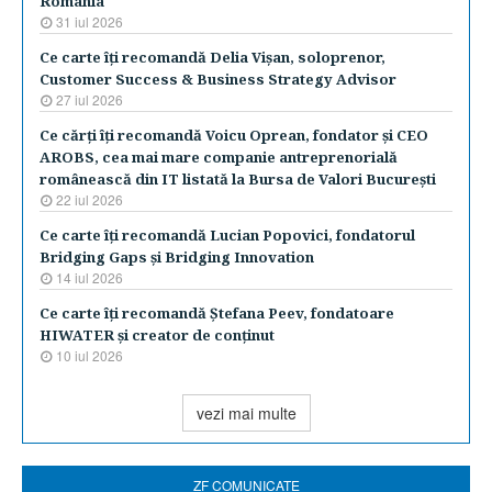
România
31 iul 2026
Ce carte îţi recomandă Delia Vişan, soloprenor,
Customer Success & Business Strategy Advisor
27 iul 2026
Ce cărţi îţi recomandă Voicu Oprean, fondator şi CEO
AROBS, cea mai mare companie antreprenorială
românească din IT listată la Bursa de Valori Bucureşti
22 iul 2026
Ce carte îţi recomandă Lucian Popovici, fondatorul
Bridging Gaps şi Bridging Innovation
14 iul 2026
Ce carte îţi recomandă Ştefana Peev, fondatoare
HIWATER şi creator de conţinut
10 iul 2026
vezi mai multe
ZF COMUNICATE