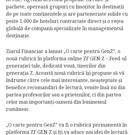
pachete, operează grupuri cu însoţitor în destinaţii
de pe toate continentele şi are parteneriate solide cu
peste 1.000 de hoteluri contractate direct şi o reţea
globală de companii specializate în managementul
destinaţie.
Ziarul Financiar a lansat „O carte pentru GenZ”, o
nouă rubrică în platforma online ZF GEN Z – Feed-ul
generaţiei tale, dedicată vouă, tinerilor din
generaţia Z. Această nouă rubrică îşi propune să vă
îndrume către cele mai interesante, neaşteptate şi
benefice recomandări de lectură, venite însă nu din
partea profesorilor sau a prietenilor, ci din partea
celor mai importanţi oameni din businessul
românesc.
„O carte pentru GenZ” va fi o rubrică permanentă în
platforma ZF GEN Z şi îţi va aduce noi idei de lectură.