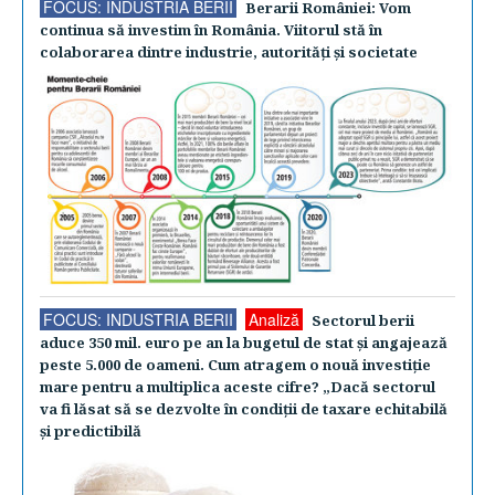
FOCUS: INDUSTRIA BERII
Berarii României: Vom
continua să investim în România. Viitorul stă în
colaborarea dintre industrie, autorităţi şi societate
FOCUS: INDUSTRIA BERII
Analiză
Sectorul berii
aduce 350 mil. euro pe an la bugetul de stat şi angajează
peste 5.000 de oameni. Cum atragem o nouă investiţie
mare pentru a multiplica aceste cifre? „Dacă sectorul
va fi lăsat să se dezvolte în condiţii de taxare echitabilă
şi predictibilă