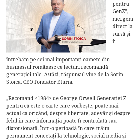
pentru
GenZ”,
mergem
direct la
sursă şi
îi
întrebăm pe cei mai importanţi oameni din
businessul românesc ce lecturi recomandă
generaţiei tale. Astăzi, răspunsul vine de la Sorin
Stoica, CEO Fondator Eturia.
„Recomand <1984> de George Orwell Generaţiei Z
pentru că este o carte care vorbeşte, poate mai
actual ca oricând, despre libertate, adevăr şi despre
felul în care informaţia poate fi controlată sau
distorsionată. Într-o perioadă în care trăim
permanent conectaţi la tehnologie, social media şi