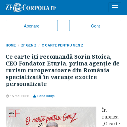
Desch
meniu
Abonare
Cont
HOME
ZF GEN Z
O CARTE PENTRU GEN Z
Ce carte îţi recomandă Sorin Stoica,
CEO Fondator Eturia, prima agenţie de
turism turoperatoare din România
specializată în vacanţe exotice
personalizate
15 mai 2026
Oana Ioniţă
În
rubrica
„O carte