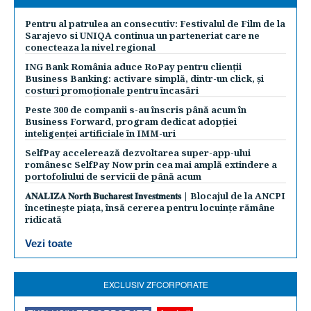
Pentru al patrulea an consecutiv: Festivalul de Film de la
Sarajevo si UNIQA continua un parteneriat care ne
conecteaza la nivel regional
ING Bank România aduce RoPay pentru clienții
Business Banking: activare simplă, dintr-un click, și
costuri promoționale pentru încasări
Peste 300 de companii s-au înscris până acum în
Business Forward, program dedicat adopției
inteligenței artificiale în IMM-uri
SelfPay accelerează dezvoltarea super-app-ului
românesc SelfPay Now prin cea mai amplă extindere a
portofoliului de servicii de până acum
𝐀𝐍𝐀𝐋𝐈𝐙𝐀 𝐍𝐨𝐫𝐭𝐡 𝐁𝐮𝐜𝐡𝐚𝐫𝐞𝐬𝐭 𝐈𝐧𝐯𝐞𝐬𝐭𝐦𝐞𝐧𝐭𝐬 | Blocajul de la ANCPI
încetinește piața, însă cererea pentru locuințe rămâne
ridicată
Vezi toate
EXCLUSIV ZFCORPORATE