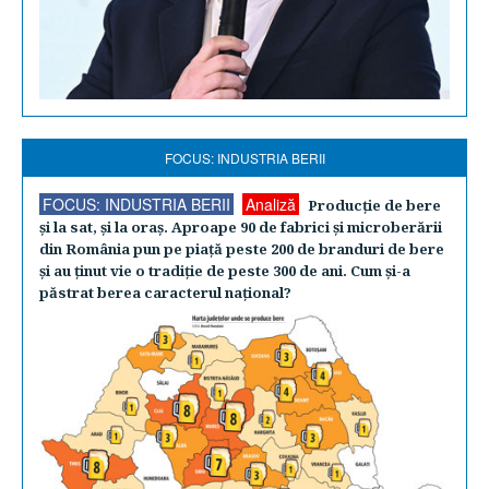
FOCUS: INDUSTRIA BERII
FOCUS: INDUSTRIA BERII
Analiză
Producţie de bere
şi la sat, şi la oraş. Aproape 90 de fabrici şi microberării
din România pun pe piaţă peste 200 de branduri de bere
şi au ţinut vie o tradiţie de peste 300 de ani. Cum şi-a
păstrat berea caracterul naţional?