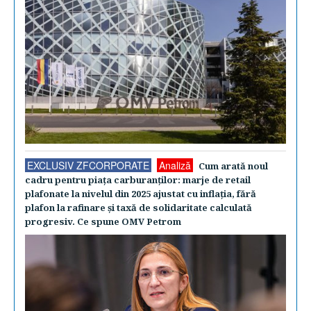
EXCLUSIV ZFCORPORATE
Analiză
Cum arată noul
cadru pentru piaţa carburanţilor: marje de retail
plafonate la nivelul din 2025 ajustat cu inflaţia, fără
plafon la rafinare şi taxă de solidaritate calculată
progresiv. Ce spune OMV Petrom