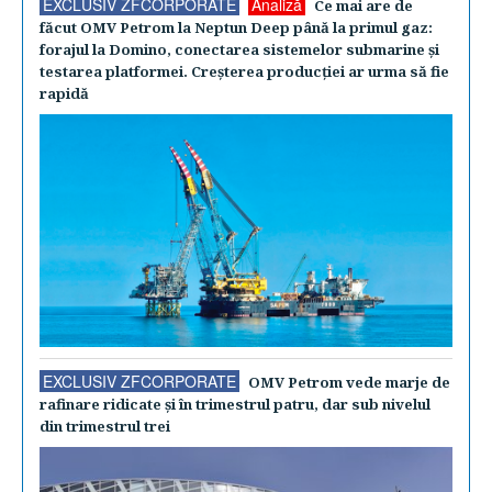
EXCLUSIV ZFCORPORATE
Analiză
Ce mai are de
făcut OMV Petrom la Neptun Deep până la primul gaz:
forajul la Domino, conectarea sistemelor submarine şi
testarea platformei. Creşterea producţiei ar urma să fie
rapidă
EXCLUSIV ZFCORPORATE
OMV Petrom vede marje de
rafinare ridicate şi în trimestrul patru, dar sub nivelul
din trimestrul trei