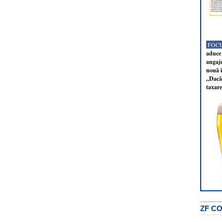
FOCU
aduce 
angaj
nouă i
„Dacă 
taxare
ZF C