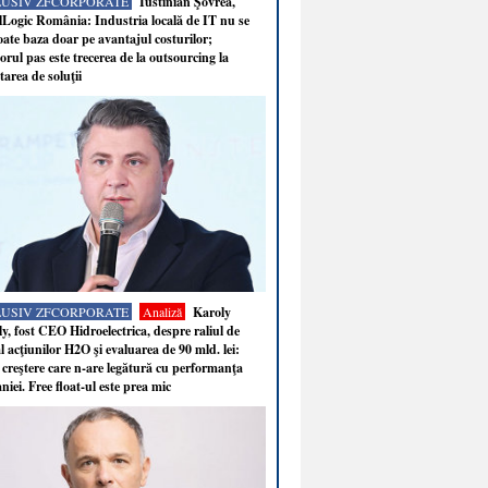
LUSIV ZFCORPORATE
Iustinian Şovrea,
Logic România: Industria locală de IT nu se
ate baza doar pe avantajul costurilor;
rul pas este trecerea de la outsourcing la
tarea de soluţii
LUSIV ZFCORPORATE
Analiză
Karoly
y, fost CEO Hidroelectrica, despre raliul de
 acţiunilor H2O şi evaluarea de 90 mld. lei:
 creştere care n-are legătură cu performanţa
iei. Free float-ul este prea mic