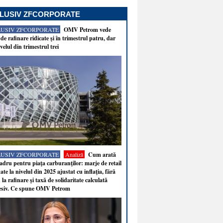
LUSIV ZFCORPORATE
LUSIV ZFCORPORATE
OMV Petrom vede
de rafinare ridicate şi în trimestrul patru, dar
velul din trimestrul trei
LUSIV ZFCORPORATE
Analiză
Cum arată
adru pentru piaţa carburanţilor: marje de retail
ate la nivelul din 2025 ajustat cu inflaţia, fără
 la rafinare şi taxă de solidaritate calculată
esiv. Ce spune OMV Petrom