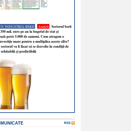
S: INDUSTRIA BERII
Analiză
Sectorul berii
350 mil. euro pe an la bugetul de stat şi
ează peste 5.000 de oameni. Cum atragem o
nvestiţie mare pentru a multiplica aceste cifre?
sectorul va fi lăsat să se dezvolte în condiţii de
 echitabilă şi predictibilă
OMUNICATE
RSS