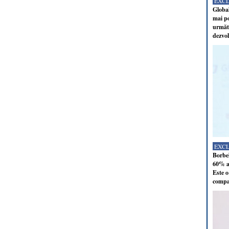
EXC
Global
mai po
următo
dezvol
EXC
Borbel
60% al
Este o
compan