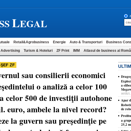
L
z
SS
EGAL
utuale
Retail&Agrobusiness
Energie
Auto & Transporturi
Business Cons
 Advertising
Turism & Hoteluri
ZF Print
IMM
Atlasul de business al Româ
-ŞEF ZF
ULTIM
ernul sau consilierii economici
Dragoş
Exploz
şedintelui o analiză a celor 100
a elib
Megawa
astăzi,
i a celor 500 de investiţii autohone
Apar d
Roboti
l. euro, ambele la nivel record?
de robo
Profit
eze la guvern sau preşedinţie pe
a grup
25,2 mi