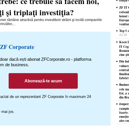
trebe: ce trebuie să facem noi,
Ediţia
ZF IT 
 şi triplaţi investiţia?
cofond
lansat 
ei rămâne atractivă pentru investitorii străini şi incită companiile
Europe
inzător,...
venitu
Top 5 c
22:20
Koen D
 ZF Corporate
IT Ceg
Români
cine şt
 doar dacă ești abonat ZFCorporate.ro - platforma
Din hu
um de business.
vulner
centra
finaliz
fabrici
Abonează-te acum
Busine
cele ma
Est, a 
ontactat de un reprezentant ZF Corporate în maximum 24
din Bra
#supers
campion
 mai jos.
foarte 
emoţion
ales cu