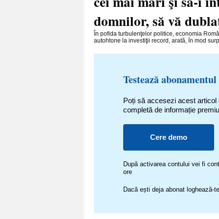
cei mai mari şi să-i în
domnilor, să vă dublaţi
În pofida turbulenţelor politice, economia Români
autohtone la investiţii record, arată, în mod surpr
Testează abonamentul
Poți să accesezi acest articol
completă de informație premi
Cere demo
După activarea contului vei fi c
ore
Dacă ești deja abonat loghează-te