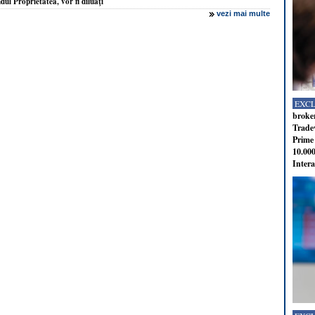
ndul Proprietatea, vor fi diluaţi
vezi mai multe
EXC
broker
Tradev
Prime 
10.000
Intera