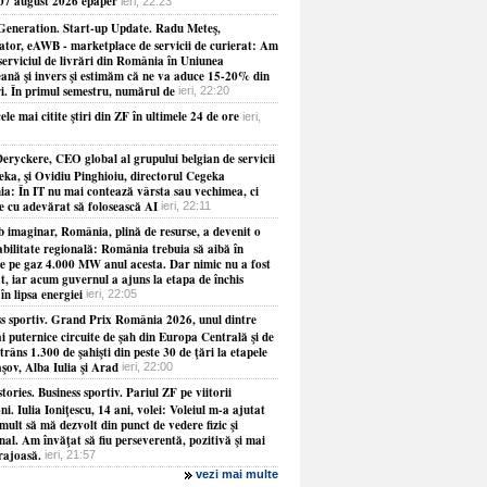
 07 august 2026 epaper
ieri, 22:23
Generation. Start-up Update. Radu Meteş,
ator, eAWB - marketplace de servicii de curierat: Am
serviciul de livrări din România în Uniunea
ană şi invers şi estimăm că ne va aduce 15-20% din
ri. În primul semestru, numărul de
ieri, 22:20
ele mai citite ştiri din ZF în ultimele 24 de ore
ieri,
eryckere, CEO global al grupului belgian de servicii
eka, şi Ovidiu Pinghioiu, directorul Cegeka
a: În IT nu mai contează vârsta sau vechimea, ci
ie cu adevărat să folosească AI
ieri, 22:11
b imaginar, România, plină de resurse, a devenit o
abilitate regională: România trebuia să aibă în
le pe gaz 4.000 MW anul acesta. Dar nimic nu a fost
at, iar acum guvernul a ajuns la etapa de închis
 în lipsa energiei
ieri, 22:05
ss sportiv. Grand Prix România 2026, unul dintre
i puternice circuite de şah din Europa Centrală şi de
strâns 1.300 de şahişti din peste 30 de ţări la etapele
şov, Alba Iulia şi Arad
ieri, 22:00
tories. Business sportiv. Pariul ZF pe viitorii
i. Iulia Ioniţescu, 14 ani, volei: Voleiul m-a ajutat
mult să mă dezvolt din punct de vedere fizic şi
al. Am învăţat să fiu perseverentă, pozitivă şi mai
rajoasă.
ieri, 21:57
vezi mai multe