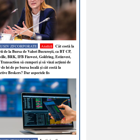
LUSIV ZFCORPORATE
Analiză
Cât costă la
ii de la Bursa de Valori Bucureşti, ca BT CP,
ille, BRK, IFB Finwest, Goldring, Estinvest,
Transaction să cumperi şi să vinzi acţiuni de
 de lei de pe bursa locală şi cât costă la
ctive Brokers? Dar aspectele fis