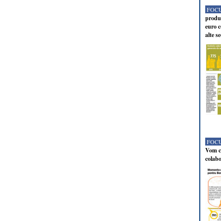
FOCU
produc
euro c
alte s
FOCU
Vom co
colabo