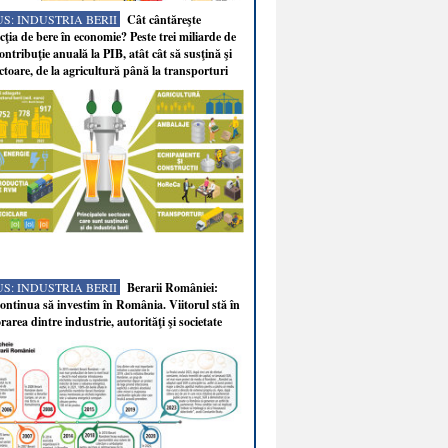
S: INDUSTRIA BERII
Cât cântăreşte
ţia de bere în economie? Peste trei miliarde de
ontribuţie anuală la PIB, atât cât să susţină şi
ectoare, de la agricultură până la transporturi
S: INDUSTRIA BERII
Berarii României:
ntinua să investim în România. Viitorul stă în
rarea dintre industrie, autorităţi şi societate