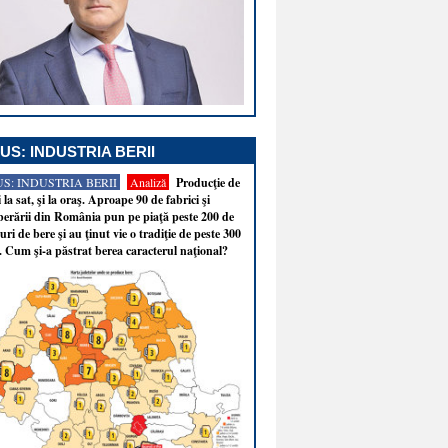
US: INDUSTRIA BERII
S: INDUSTRIA BERII
Analiză
Producţie de
i la sat, şi la oraş. Aproape 90 de fabrici şi
erării din România pun pe piaţă peste 200 de
ri de bere şi au ţinut vie o tradiţie de peste 300
. Cum şi-a păstrat berea caracterul naţional?