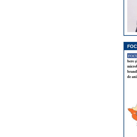
FOC
FOCU
bere ş
microb
brandu
de ani