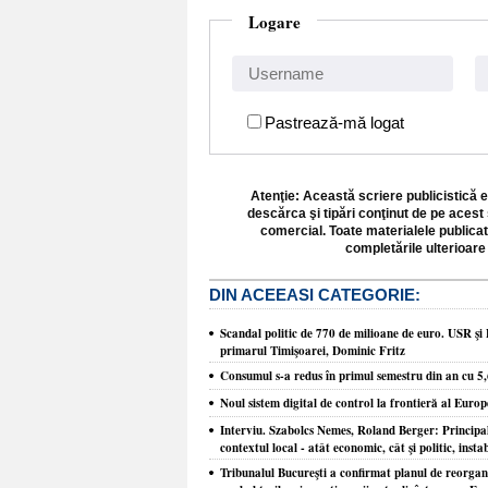
Logare
Pastrează-mă logat
Atenţie: Această scriere publicistică e
descărca şi tipări conţinut de pe acest 
comercial. Toate materialele publicat
completările ulterioare 
DIN ACEEASI CATEGORIE:
Scandal politic de 770 de milioane de euro. USR şi 
primarul Timişoarei, Dominic Fritz
Consumul s-a redus în primul semestru din an cu 5
Noul sistem digital de control la frontieră al Europ
Interviu. Szabolcs Nemes, Roland Berger: Principal
contextul local - atât economic, cât şi politic, insta
Tribunalul Bucureşti a confirmat planul de reorgani