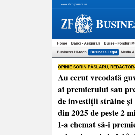
www.zfcorporate.ro
B
USINE
Home
Banci - Asigurari
Burse - Fonduri M
Business Hi-tech
Business Legal
Media &
OPINIE SORIN PÂSLARU, REDACTOR
Au cerut vreodată guv
ai premierului sau pre
de investiţii străine ş
din 2025 de peste 2 mi
I-a chemat să-i premi