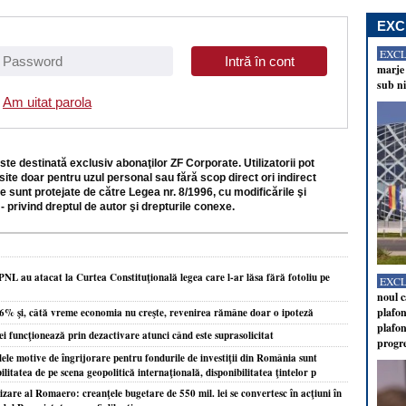
EXC
EXC
marje 
sub ni
Am uitat parola
ste destinată exclusiv abonaţilor ZF Corporate. Utilizatorii pot
site doar pentru uzul personal sau fără scop direct ori indirect
e sunt protejate de către Legea nr. 8/1996, cu modificările şi
- privind dreptul de autor şi drepturile conexe.
PNL au atacat la Curtea Constituţională legea care l-ar lăsa fără fotoliu pe
EXC
noul c
plafon
,6% şi, câtă vreme economia nu creşte, revenirea rămâne doar o ipoteză
plafon
ei funcţionează prin dezactivare atunci când este suprasolicitat
progr
ele motive de îngrijorare pentru fondurile de investiţii din România sunt
bilitatea de pe scena geopolitică internaţională, disponibilitatea ţintelor p
zare al Romaero: creanţele bugetare de 550 mil. lei se convertesc în acţiuni în