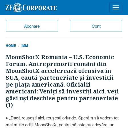
Desch
meniu
Abonare
Cont
HOME
IMM
MoonShotX Romania – U.S. Economic
Forum. Antreprenorii români din
MoonShotX accelerează ofensiva în
SUA, caută parteneriate şi investiţii
pe piaţa americană. Oficialii
americani: Veniţi să investiţi aici, veţi
găsi uşi deschise pentru parteneriate
(I)
♦ „Dacă reuşeşti aici, reuşeşti oriunde. Sperăm să vedem tot
mai multe ediţii MoonShotX, pentru că este cu adevărat un