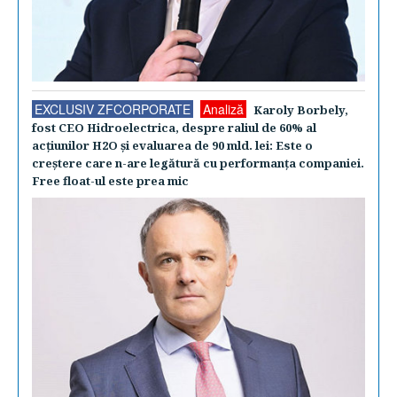
EXCLUSIV ZFCORPORATE
Analiză
Karoly Borbely,
fost CEO Hidroelectrica, despre raliul de 60% al
acţiunilor H2O şi evaluarea de 90 mld. lei: Este o
creştere care n-are legătură cu performanţa companiei.
Free float-ul este prea mic