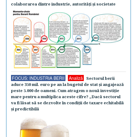
colaborarea dintre industrie, autorităţi şi societate
FOCUS: INDUSTRIA BERII
Analiză
Sectorul berii
aduce 350 mil. euro pe an la bugetul de stat şi angajează
peste 5.000 de oameni. Cum atragem o nouă investiţie
mare pentru a multiplica aceste cifre? „Dacă sectorul
va fi lăsat să se dezvolte în condiţii de taxare echitabilă
şi predictibilă