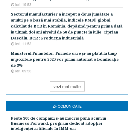
ieri, 19:53
Sectorul manufacturier a început a doua jumătate a
anului pe o bază mai stabilă, indicele PMI® global,
calculat de BCR în România, depăşind pentru prima dată
în ultimii doi ani nivelul de 50 de puncte în iulie. Ciprian
Dascălu, BCR : Producţia industrială
ieri, 11:53
Ministerul Finanţelor: Firmele care şi-au plătit la timp
impozitele pentru 2025 vor primi automat o bonificaţie
de 3%
ieri, 09:56
vezi mai multe
ZF COMUNICATE
Peste 300 de companii s-au înscris până acum în
Business Forward, program dedicat adopției
inteligenței artificiale în IMM-uri