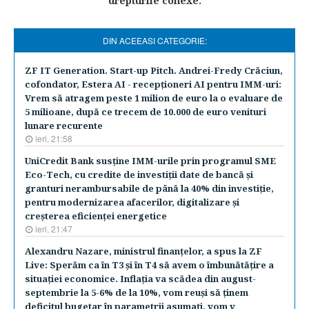
drepturile conexe.
DIN ACEEASI CATEGORIE:
ZF IT Generation. Start-up Pitch. Andrei-Fredy Crăciun,
cofondator, Estera AI - recepţioneri AI pentru IMM-uri:
Vrem să atragem peste 1 milion de euro la o evaluare de
5 milioane, după ce trecem de 10.000 de euro venituri
lunare recurente
ieri, 21:58
UniCredit Bank susţine IMM-urile prin programul SME
Eco-Tech, cu credite de investiţii date de bancă şi
granturi nerambursabile de până la 40% din investiţie,
pentru modernizarea afacerilor, digitalizare şi
creşterea eficienţei energetice
ieri, 21:47
Alexandru Nazare, ministrul finanţelor, a spus la ZF
Live: Sperăm ca în T3 şi în T4 să avem o îmbunătăţire a
situaţiei economice. Inflaţia va scădea din august-
septembrie la 5-6% de la 10%, vom reuşi să ţinem
deficitul bugetar în parametrii asumaţi, vom v