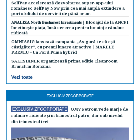
SelfPay accelerează dezvoltarea super-app-ului
românesc SelfPay Now prin cea mai amplă extindere a
portofoliului de servicii de până acum
𝐀𝐍𝐀𝐋𝐈𝐙𝐀 𝐍𝐨𝐫𝐭𝐡 𝐁𝐮𝐜𝐡𝐚𝐫𝐞𝐬𝐭 𝐈𝐧𝐯𝐞𝐬𝐭𝐦𝐞𝐧𝐭𝐬 | Blocajul de la ANCPI
încetinește piața, însă cererea pentru locuințe rămâne
ridicată
OMNIASIG lansează campania „Asigură-te că ești
câștigător”, cu premii lunare atractive | MARELE
PREMIU – Un Ford Puma hybrid
SALESIANER organizează prima ediție Cleanroom
Brunch în România
Vezi toate
EXCLUSIV ZFCORPORATE
EXCLUSIV ZFCORPORATE
OMV Petrom vede marje de
rafinare ridicate şi în trimestrul patru, dar sub nivelul
din trimestrul trei