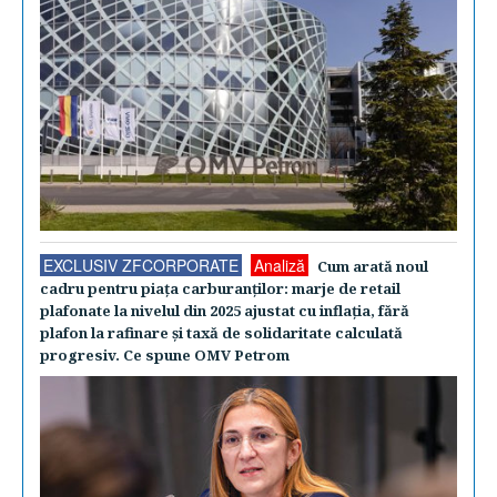
EXCLUSIV ZFCORPORATE
Analiză
Cum arată noul
cadru pentru piaţa carburanţilor: marje de retail
plafonate la nivelul din 2025 ajustat cu inflaţia, fără
plafon la rafinare şi taxă de solidaritate calculată
progresiv. Ce spune OMV Petrom