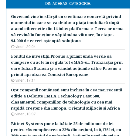
DIN ACEEASI CATEGORIE:
Guvernul vine în sfârşit cu o estimare concretă privind
momentul în care se va debloca piaţa imobiliară după
atacul cibernetic din 14 iulie: platforma e-Terra ar urma
să revină în funcţiune săptămâna viitoare, în etape.
94.000 de cereri aşteaptă soluţiona
vineri, 20:04
Fondul de investiţii Prosus a primit undă verde să
cumpere cu acte în regulă tot eMAG-ul. Tranzacţia prin
care Iulian Stanciu şi-a vândut acţiunile către Prosus a
primit aprobarea Comisiei Europeane
vineri, 17:14
Opt companii româneşti sunt incluse în cea mai recentă
ediţie a Deloitte EMEA Technology Fast 500,
clasamentul companiilor de tehnologie cu cea mai
rapidă creştere din Europa, Orientul Mijlociu şi Africa
vineri, 13:37
Bittnet Systems pune la bătaie 25 de milioane de lei
pentru răscumpărarea a 23% din acţiuni, la 0,175 lei, cu
39% peste preţul de referinţă. Acţiunile urcă vineri cu