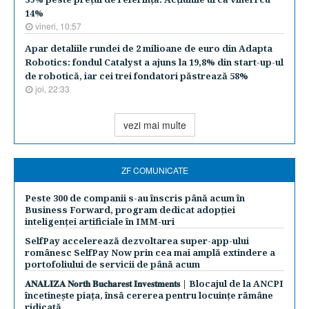
14%
vineri, 10:57
Apar detaliile rundei de 2 milioane de euro din Adapta
Robotics: fondul Catalyst a ajuns la 19,8% din start-up-ul
de robotică, iar cei trei fondatori păstrează 58%
joi, 22:33
vezi mai multe
ZF COMUNICATE
Peste 300 de companii s-au înscris până acum în
Business Forward, program dedicat adopției
inteligenței artificiale în IMM-uri
SelfPay accelerează dezvoltarea super-app-ului
românesc SelfPay Now prin cea mai amplă extindere a
portofoliului de servicii de până acum
𝐀𝐍𝐀𝐋𝐈𝐙𝐀 𝐍𝐨𝐫𝐭𝐡 𝐁𝐮𝐜𝐡𝐚𝐫𝐞𝐬𝐭 𝐈𝐧𝐯𝐞𝐬𝐭𝐦𝐞𝐧𝐭𝐬 | Blocajul de la ANCPI
încetinește piața, însă cererea pentru locuințe rămâne
ridicată