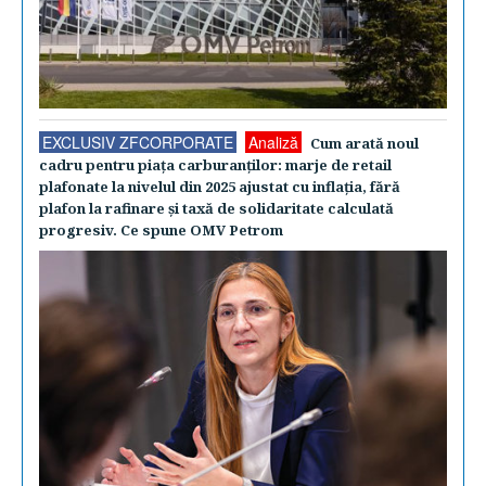
EXCLUSIV ZFCORPORATE
Analiză
Cum arată noul
cadru pentru piaţa carburanţilor: marje de retail
plafonate la nivelul din 2025 ajustat cu inflaţia, fără
plafon la rafinare şi taxă de solidaritate calculată
progresiv. Ce spune OMV Petrom