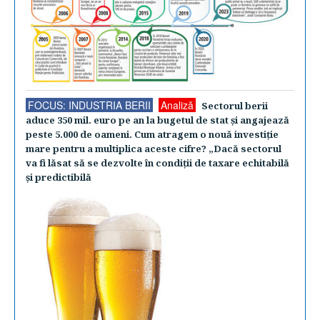
FOCUS: INDUSTRIA BERII
Analiză
Sectorul berii
aduce 350 mil. euro pe an la bugetul de stat şi angajează
peste 5.000 de oameni. Cum atragem o nouă investiţie
mare pentru a multiplica aceste cifre? „Dacă sectorul
va fi lăsat să se dezvolte în condiţii de taxare echitabilă
şi predictibilă