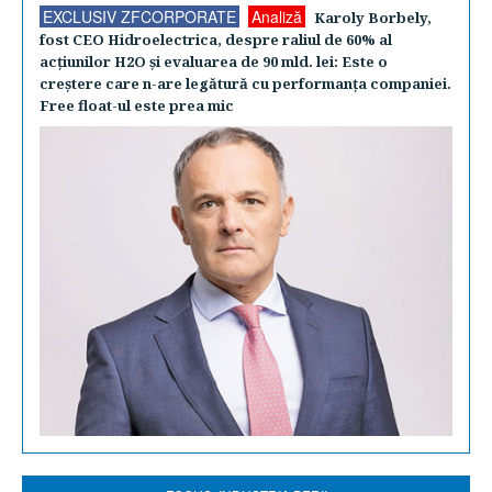
EXCLUSIV ZFCORPORATE
Analiză
Karoly Borbely,
fost CEO Hidroelectrica, despre raliul de 60% al
acţiunilor H2O şi evaluarea de 90 mld. lei: Este o
creştere care n-are legătură cu performanţa companiei.
Free float-ul este prea mic