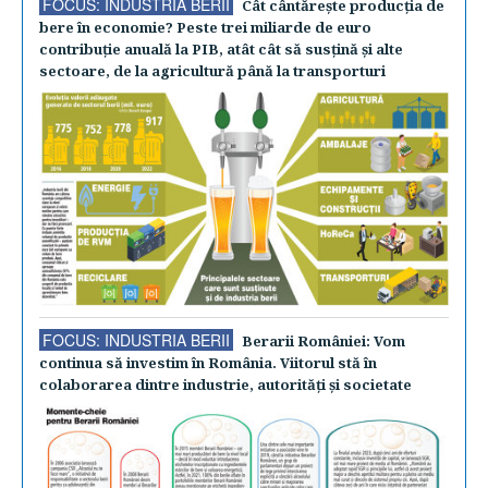
FOCUS: INDUSTRIA BERII
Cât cântăreşte producţia de
bere în economie? Peste trei miliarde de euro
contribuţie anuală la PIB, atât cât să susţină şi alte
sectoare, de la agricultură până la transporturi
FOCUS: INDUSTRIA BERII
Berarii României: Vom
continua să investim în România. Viitorul stă în
colaborarea dintre industrie, autorităţi şi societate