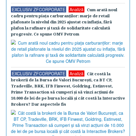
EXCLUSIV ZFCORPORATE
Analiză
Cum arată noul
cadru pentru piaţa carburanţilor: marje de retail
plafonate la nivelul din 2025 ajustat cu inflaţia, fără
plafon la rafinare şi taxă de solidaritate calculată
progresiv. Ce spune OMV Petrom
EXCLUSIV ZFCORPORATE
Analiză
Cât costă la
brokerii de la Bursa de Valori Bucureşti, ca BT CP,
Tradeville, BRK, IFB Finwest, Goldring, Estinvest,
Prime Transaction să cumperi şi să vinzi acţiuni de
10.000 de lei de pe bursa locală şi cât costă la Interactive
Brokers? Dar aspectele fis