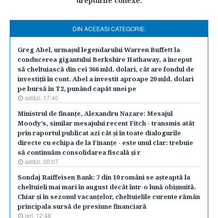
drepturile conexe.
DIN ACEEASI CATEGORIE:
Greg Abel, urmaşul legendarului Warren Buffett la
conducerea gigantului Berkshire Hathaway, a început
să cheltuiască din cei 366 mld. dolari, cât are fondul de
investiţii în cont. Abel a investit aproape 20 mld. dolari
pe bursă în T2, punând capăt unei pe
astăzi, 17:40
Ministrul de finanţe, Alexandru Nazare: Mesajul
Moody’s, similar mesajului recent Fitch - transmis atât
prin raportul publicat azi cât şi în toate dialogurile
directe cu echipa de la Finanţe - este unul clar: trebuie
să continuăm consolidarea fiscală şi r
astăzi, 00:07
Sondaj Raiffeisen Bank: 7 din 10 români se aşteaptă la
cheltuieli mai mari în august decât într-o lună obişnuită.
Chiar şi în sezonul vacanţelor, cheltuielile curente rămân
principala sursă de presiune financiară
ieri, 12:48