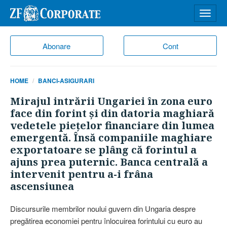
Desch
meniu
Abonare
Cont
HOME
BANCI-ASIGURARI
Mirajul intrării Ungariei în zona euro
face din forint şi din datoria maghiară
vedetele pieţelor financiare din lumea
emergentă. Însă companiile maghiare
exportatoare se plâng că forintul a
ajuns prea puternic. Banca centrală a
intervenit pentru a-i frâna
ascensiunea
Discursurile membrilor noului guvern din Ungaria despre
pregătirea economiei pentru înlocuirea forintului cu euro au