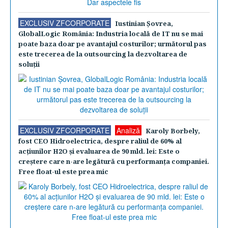
EXCLUSIV ZFCORPORATE
Iustinian Şovrea,
GlobalLogic România: Industria locală de IT nu se mai
poate baza doar pe avantajul costurilor; următorul pas
este trecerea de la outsourcing la dezvoltarea de
soluţii
EXCLUSIV ZFCORPORATE
Analiză
Karoly Borbely,
fost CEO Hidroelectrica, despre raliul de 60% al
acţiunilor H2O şi evaluarea de 90 mld. lei: Este o
creştere care n-are legătură cu performanţa companiei.
Free float-ul este prea mic