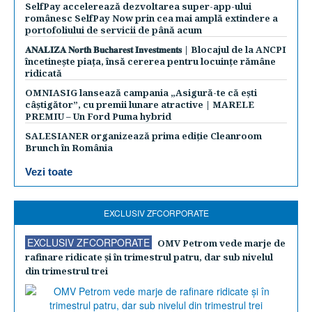
SelfPay accelerează dezvoltarea super-app-ului
românesc SelfPay Now prin cea mai amplă extindere a
portofoliului de servicii de până acum
𝐀𝐍𝐀𝐋𝐈𝐙𝐀 𝐍𝐨𝐫𝐭𝐡 𝐁𝐮𝐜𝐡𝐚𝐫𝐞𝐬𝐭 𝐈𝐧𝐯𝐞𝐬𝐭𝐦𝐞𝐧𝐭𝐬 | Blocajul de la ANCPI
încetinește piața, însă cererea pentru locuințe rămâne
ridicată
OMNIASIG lansează campania „Asigură-te că ești
câștigător”, cu premii lunare atractive | MARELE
PREMIU – Un Ford Puma hybrid
SALESIANER organizează prima ediție Cleanroom
Brunch în România
Vezi toate
EXCLUSIV ZFCORPORATE
EXCLUSIV ZFCORPORATE
OMV Petrom vede marje de
rafinare ridicate şi în trimestrul patru, dar sub nivelul
din trimestrul trei