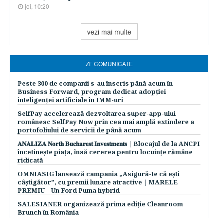
joi, 10:20
vezi mai multe
ZF COMUNICATE
Peste 300 de companii s-au înscris până acum în
Business Forward, program dedicat adopției
inteligenței artificiale în IMM-uri
SelfPay accelerează dezvoltarea super-app-ului
românesc SelfPay Now prin cea mai amplă extindere a
portofoliului de servicii de până acum
𝐀𝐍𝐀𝐋𝐈𝐙𝐀 𝐍𝐨𝐫𝐭𝐡 𝐁𝐮𝐜𝐡𝐚𝐫𝐞𝐬𝐭 𝐈𝐧𝐯𝐞𝐬𝐭𝐦𝐞𝐧𝐭𝐬 | Blocajul de la ANCPI
încetinește piața, însă cererea pentru locuințe rămâne
ridicată
OMNIASIG lansează campania „Asigură-te că ești
câștigător”, cu premii lunare atractive | MARELE
PREMIU – Un Ford Puma hybrid
SALESIANER organizează prima ediție Cleanroom
Brunch în România