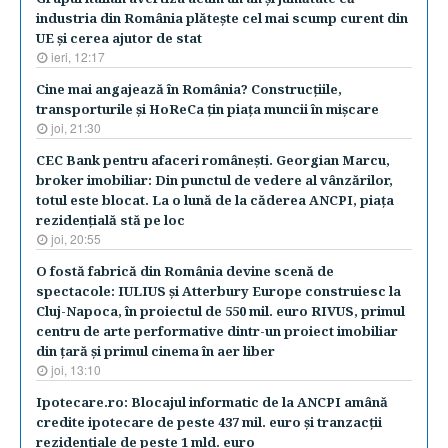
industria din România plăteşte cel mai scump curent din
UE şi cerea ajutor de stat
ieri, 12:17
Cine mai angajează în România? Construcţiile,
transporturile şi HoReCa ţin piaţa muncii în mişcare
joi, 21:30
CEC Bank pentru afaceri româneşti. Georgian Marcu,
broker imobiliar: Din punctul de vedere al vânzărilor,
totul este blocat. La o lună de la căderea ANCPI, piaţa
rezidenţială stă pe loc
joi, 20:55
O fostă fabrică din România devine scenă de
spectacole: IULIUS şi Atterbury Europe construiesc la
Cluj-Napoca, în proiectul de 550 mil. euro RIVUS, primul
centru de arte performative dintr-un proiect imobiliar
din ţară şi primul cinema în aer liber
joi, 13:10
Ipotecare.ro: Blocajul informatic de la ANCPI amână
credite ipotecare de peste 437 mil. euro şi tranzacţii
rezidenţiale de peste 1 mld. euro