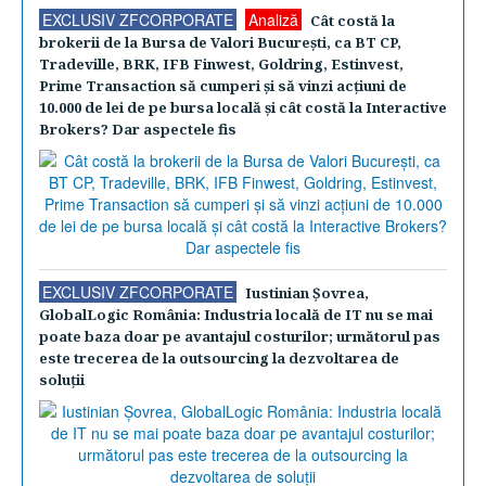
EXCLUSIV ZFCORPORATE
Analiză
Cât costă la
brokerii de la Bursa de Valori Bucureşti, ca BT CP,
Tradeville, BRK, IFB Finwest, Goldring, Estinvest,
Prime Transaction să cumperi şi să vinzi acţiuni de
10.000 de lei de pe bursa locală şi cât costă la Interactive
Brokers? Dar aspectele fis
EXCLUSIV ZFCORPORATE
Iustinian Şovrea,
GlobalLogic România: Industria locală de IT nu se mai
poate baza doar pe avantajul costurilor; următorul pas
este trecerea de la outsourcing la dezvoltarea de
soluţii