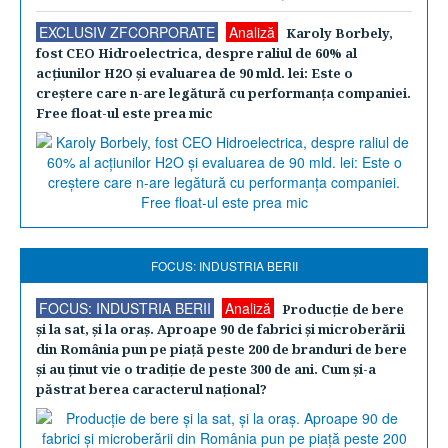
EXCLUSIV ZFCORPORATE
Analiză
Karoly Borbely,
fost CEO Hidroelectrica, despre raliul de 60% al
acţiunilor H2O şi evaluarea de 90 mld. lei: Este o
creştere care n-are legătură cu performanţa companiei.
Free float-ul este prea mic
FOCUS: INDUSTRIA BERII
FOCUS: INDUSTRIA BERII
Analiză
Producţie de bere
şi la sat, şi la oraş. Aproape 90 de fabrici şi microberării
din România pun pe piaţă peste 200 de branduri de bere
şi au ţinut vie o tradiţie de peste 300 de ani. Cum şi-a
păstrat berea caracterul naţional?