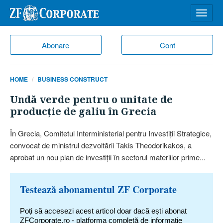
Desch
meniu
Abonare
Cont
HOME
BUSINESS CONSTRUCT
Undă verde pentru o unitate de
producţie de galiu în Grecia
În Grecia, Comitetul Interministerial pentru Investiţii Strategice,
convocat de ministrul dezvoltării Takis Theodorikakos, a
aprobat un nou plan de investiţii în sectorul materiilor prime...
Testează abonamentul ZF Corporate
Poți să accesezi acest articol doar dacă ești abonat
ZFCorporate.ro - platforma completă de informație