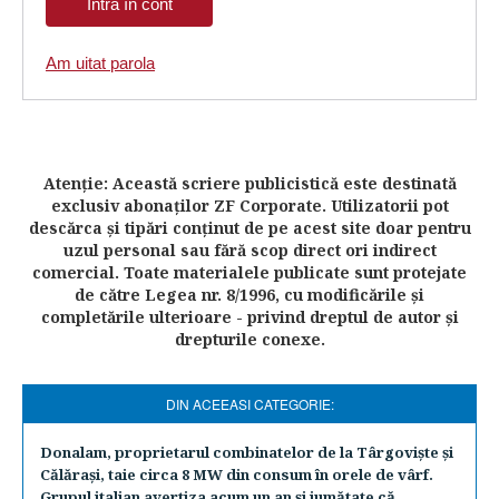
Am uitat parola
Atenţie: Această scriere publicistică este destinată
exclusiv abonaţilor ZF Corporate. Utilizatorii pot
descărca şi tipări conţinut de pe acest site doar pentru
uzul personal sau fără scop direct ori indirect
comercial. Toate materialele publicate sunt protejate
de către Legea nr. 8/1996, cu modificările şi
completările ulterioare - privind dreptul de autor şi
drepturile conexe.
DIN ACEEASI CATEGORIE:
Donalam, proprietarul combinatelor de la Târgovişte şi
Călăraşi, taie circa 8 MW din consum în orele de vârf.
Grupul italian avertiza acum un an şi jumătate că