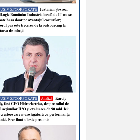
LUSIV ZFCORPORATE
Iustinian Şovrea,
Logic România: Industria locală de IT nu se
ate baza doar pe avantajul costurilor;
rul pas este trecerea de la outsourcing la
tarea de soluţii
LUSIV ZFCORPORATE
Analiză
Karoly
y, fost CEO Hidroelectrica, despre raliul de
 acţiunilor H2O şi evaluarea de 90 mld. lei:
 creştere care n-are legătură cu performanţa
iei. Free float-ul este prea mic