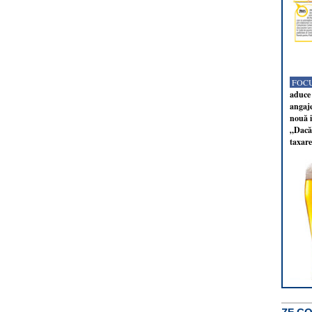
FOCU
aduce 
angaj
nouă i
„Dacă 
taxare