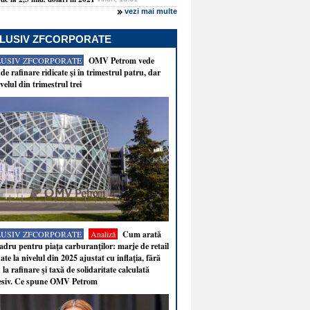
vezi mai multe
LUSIV ZFCORPORATE
LUSIV ZFCORPORATE
OMV Petrom vede
de rafinare ridicate şi în trimestrul patru, dar
velul din trimestrul trei
LUSIV ZFCORPORATE
Analiză
Cum arată
adru pentru piaţa carburanţilor: marje de retail
ate la nivelul din 2025 ajustat cu inflaţia, fără
 la rafinare şi taxă de solidaritate calculată
esiv. Ce spune OMV Petrom