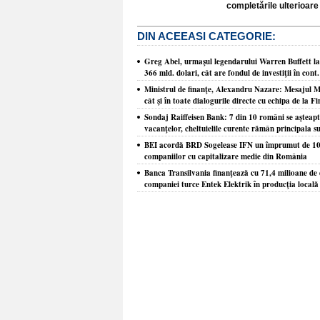
completările ulterioare 
DIN ACEEASI CATEGORIE:
Greg Abel, urmaşul legendarului Warren Buffett la
366 mld. dolari, cât are fondul de investiţii în con
Ministrul de finanţe, Alexandru Nazare: Mesajul Mo
cât şi în toate dialogurile directe cu echipa de la F
Sondaj Raiffeisen Bank: 7 din 10 români se aşteaptă 
vacanţelor, cheltuielile curente rămân principala s
BEI acordă BRD Sogelease IFN un împrumut de 100 
companiilor cu capitalizare medie din România
Banca Transilvania finanţează cu 71,4 milioane de e
companiei turce Entek Elektrik în producţia locală 