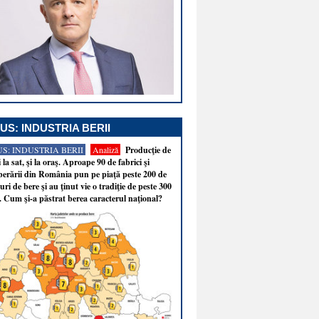
US: INDUSTRIA BERII
S: INDUSTRIA BERII
Analiză
Producţie de
i la sat, şi la oraş. Aproape 90 de fabrici şi
erării din România pun pe piaţă peste 200 de
ri de bere şi au ţinut vie o tradiţie de peste 300
. Cum şi-a păstrat berea caracterul naţional?