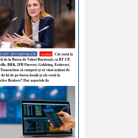
LUSIV ZFCORPORATE
Analiză
Cât costă la
ii de la Bursa de Valori Bucureşti, ca BT CP,
ille, BRK, IFB Finwest, Goldring, Estinvest,
Transaction să cumperi şi să vinzi acţiuni de
 de lei de pe bursa locală şi cât costă la
ctive Brokers? Dar aspectele fis