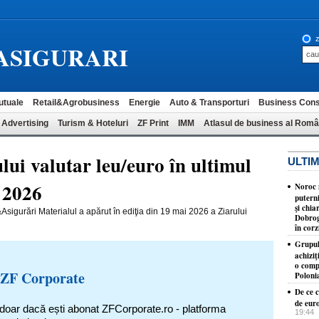
z
ASIGURARI
utuale
Retail&Agrobusiness
Energie
Auto & Transporturi
Business Cons
 Advertising
Turism & Hoteluri
ZF Print
IMM
Atlasul de business al Româ
lui valutar leu/euro în ultimul
ULTIM
i 2026
Noroc n
putern
şi chia
Asigurări Materialul a apărut în ediţia din 19 mai 2026 a Ziarului
Dobrog
în corz
Grupul
achizi
o comp
 ZF Corporate
Poloni
De ce c
de eur
 doar dacă ești abonat ZFCorporate.ro - platforma
19:44