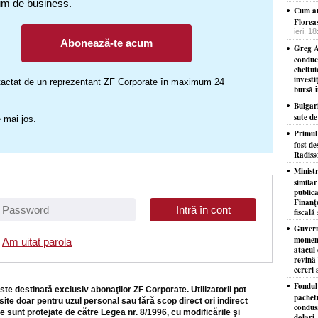
um de business.
Cum ar
Florea
ieri, 1
Abonează-te acum
Greg A
conduc
cheltui
investi
ontactat de un reprezentant ZF Corporate în maximum 24
bursă 
Bulgar
sute d
 mai jos.
​Primul
fost de
Radiss
Minist
similar
publica
Finanţe
fiscală 
Guvernu
moment
Am uitat parola
atacul 
revină 
cereri 
Fondul 
ste destinată exclusiv abonaţilor ZF Corporate. Utilizatorii pot
pachet
site doar pentru uzul personal sau fără scop direct ori indirect
condusă
e sunt protejate de către Legea nr. 8/1996, cu modificările şi
dolari,