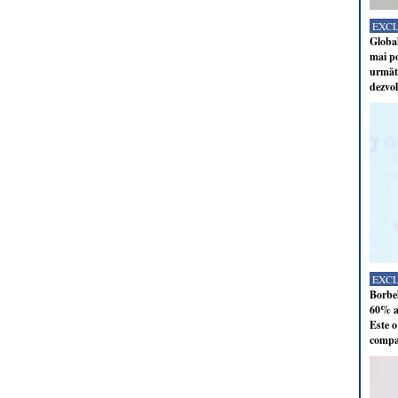
EXC
Global
mai po
următo
dezvol
EXC
Borbel
60% al
Este o
compan