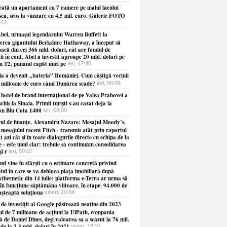
ată un apartament cu 7 camere pe malul lacului
sca, scos la vânzare cu 4,5 mil. euro. Galerie FOTO
8:42
bel, urmaşul legendarului Warren Buffett la
erea gigantului Berkshire Hathaway, a început să
ască din cei 366 mld. dolari, cât are fondul de
ţii în cont. Abel a investit aproape 20 mld. dolari pe
în T2, punând capăt unei pe
ieri, 17:40
ia a devenit „bateria” României. Cum câştigă vecinii
e milioane de euro când Dunărea scade?
ieri, 08:09
 hotel de brand internaţional de pe Valea Prahovei a
schis la Sinaia. Primii turişti s-au cazat deja la
on Blu Cota 1400
ieri, 08:00
rul de finanţe, Alexandru Nazare: Mesajul Moody’s,
 mesajului recent Fitch - transmis atât prin raportul
t azi cât şi în toate dialogurile directe cu echipa de la
 - este unul clar: trebuie să continuăm consolidarea
şi r
ieri, 00:07
l vine în sfârşit cu o estimare concretă privind
ul în care se va debloca piaţa imobiliară după
cibernetic din 14 iulie: platforma e-Terra ar urma să
în funcţiune săptămâna viitoare, în etape. 94.000 de
aşteaptă soluţiona
vineri, 20:04
de investiţii al Google păstrează neatins din 2023
ul de 7 milioane de acţiuni la UiPath, compania
 de Daniel Dines, deşi valoarea sa a scăzut la 76 mil.
 de la 2,3 mld. dolari în 2021
vineri, 18:31