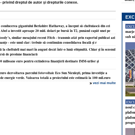
- privind dreptul de autor şi drepturile conexe.
EXC
 conducerea gigantului Berkshire Hathaway, a început să cheltuiască din cei
EXC
t. Abel a investit aproape 20 mld. dolari pe bursă în T2, punând capăt unei pe
marje 
sub ni
ody’s, similar mesajului recent Fitch - transmis atât prin raportul publicat azi
inanţe - este unul clar: trebuie să continuăm consolidarea fiscală şi r
la cheltuieli mai mari în august decât într-o lună obişnuită. Chiar şi în sezonul
ursă de presiune financiară
milioane euro pentru extinderea finanţării destinate IMM-urilor şi
uro dezvoltarea parcului fotovoltaic Eco Sun Niculeşti, prima investiţie a
de energie verde. Valoarea totală a proiectului este estimată la 100 mil.euro
vezi mai multe
EXC
noul c
plafon
plafon
progr