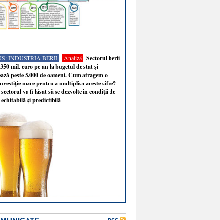
S: INDUSTRIA BERII
Analiză
Sectorul berii
350 mil. euro pe an la bugetul de stat şi
ează peste 5.000 de oameni. Cum atragem o
nvestiţie mare pentru a multiplica aceste cifre?
sectorul va fi lăsat să se dezvolte în condiţii de
 echitabilă şi predictibilă