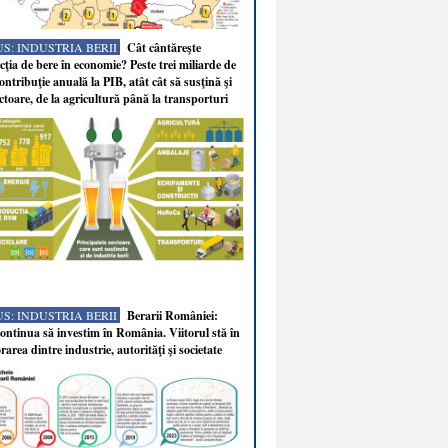
S: INDUSTRIA BERII
Cât cântăreşte
ţia de bere în economie? Peste trei miliarde de
ontribuţie anuală la PIB, atât cât să susţină şi
ectoare, de la agricultură până la transporturi
S: INDUSTRIA BERII
Berarii României:
ntinua să investim în România. Viitorul stă în
rarea dintre industrie, autorităţi şi societate