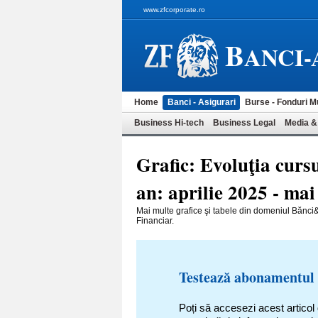
www.zfcorporate.ro
B
ANCI-
Home
Banci - Asigurari
Burse - Fonduri M
Business Hi-tech
Business Legal
Media &
Grafic: Evoluţia cursu
an: aprilie 2025 - ma
Mai multe grafice şi tabele din domeniul Bănci&
Financiar.
Testează abonamentul
Poți să accesezi acest articol