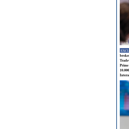
EXC
broker
Tradev
Prime 
10.000
Intera