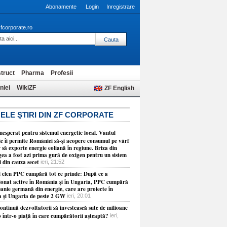
Abonamente
Login
Inregistrare
fcorporate.ro
truct
Pharma
Profesii
niei
WikiZF
ZF English
ELE ŞTIRI DIN ZF CORPORATE
esperat pentru sistemul energetic local. Vântul
ic îi permite României să-şi acopere consumul pe vârf
r să exporte energie eoliană în regiune. Briza din
ea a fost azi prima gură de oxigen pentru un sistem
i din cauza secet
ieri, 21:52
 elen PPC cumpără tot ce prinde: După ce a
ţionat active în România şi în Ungaria, PPC cumpără
anie germană din energie, care are proiecte în
a şi Ungaria de peste 2 GW
ieri, 20:01
ontinuă dezvoltatorii să investească sute de milioane
o într-o piaţă în care cumpărătorii aşteaptă?
ieri,