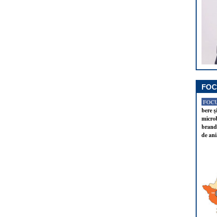
FOC
FOCU
bere ş
microb
brandu
de ani