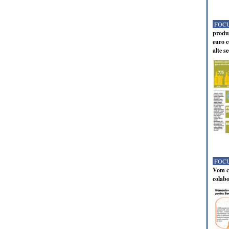
FOCU
produc
euro c
alte s
FOCU
Vom co
colabo