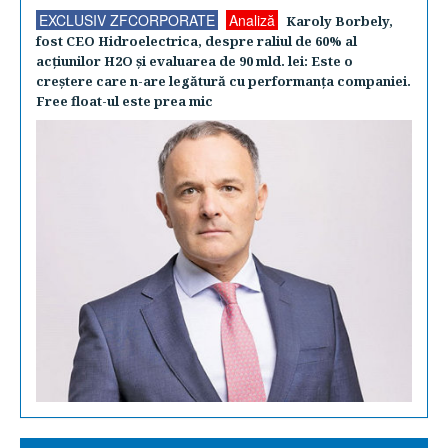
EXCLUSIV ZFCORPORATE
Analiză
Karoly Borbely,
fost CEO Hidroelectrica, despre raliul de 60% al
acţiunilor H2O şi evaluarea de 90 mld. lei: Este o
creştere care n-are legătură cu performanţa companiei.
Free float-ul este prea mic