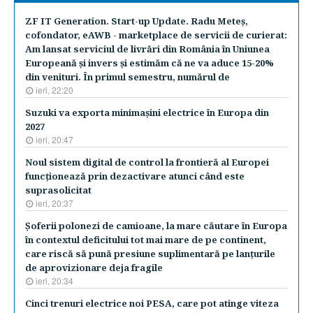
ZF IT Generation. Start-up Update. Radu Meteş,
cofondator, eAWB - marketplace de servicii de curierat:
Am lansat serviciul de livrări din România în Uniunea
Europeană şi invers şi estimăm că ne va aduce 15-20%
din venituri. În primul semestru, numărul de
ieri, 22:20
Suzuki va exporta minimaşini electrice în Europa din
2027
ieri, 20:47
Noul sistem digital de control la frontieră al Europei
funcţionează prin dezactivare atunci când este
suprasolicitat
ieri, 20:37
Şoferii polonezi de camioane, la mare căutare în Europa
în contextul deficitului tot mai mare de pe continent,
care riscă să pună presiune suplimentară pe lanţurile
de aprovizionare deja fragile
ieri, 20:34
Cinci trenuri electrice noi PESA, care pot atinge viteza