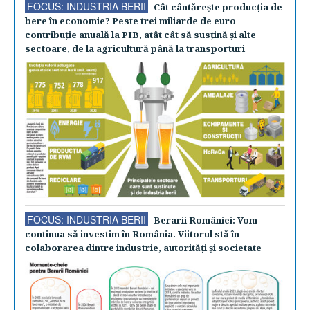
FOCUS: INDUSTRIA BERII
Cât cântăreşte producţia de
bere în economie? Peste trei miliarde de euro
contribuţie anuală la PIB, atât cât să susţină şi alte
sectoare, de la agricultură până la transporturi
FOCUS: INDUSTRIA BERII
Berarii României: Vom
continua să investim în România. Viitorul stă în
colaborarea dintre industrie, autorităţi şi societate