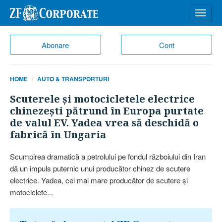
Desch
meniu
Abonare
Cont
HOME
AUTO & TRANSPORTURI
Scuterele şi motocicletele electrice
chinezeşti pătrund în Europa purtate
de valul EV. Yadea vrea să deschidă o
fabrică în Ungaria
Scumpirea dramatică a petrolului pe fondul războiului din Iran
dă un impuls puternic unui producător chinez de scutere
electrice. Yadea, cel mai mare producător de scutere şi
motociclete...