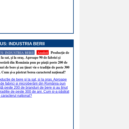
US: INDUSTRIA BERII
S: INDUSTRIA BERII
Analiză
Producţie de
i la sat, şi la oraş. Aproape 90 de fabrici şi
erării din România pun pe piaţă peste 200 de
ri de bere şi au ţinut vie o tradiţie de peste 300
. Cum şi-a păstrat berea caracterul naţional?