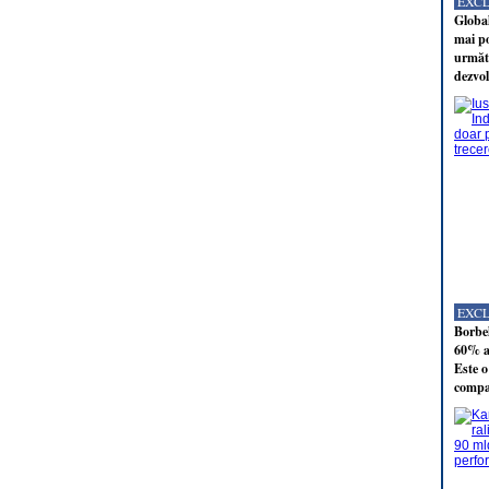
EXC
Global
mai po
următo
dezvol
EXC
Borbel
60% al
Este o
compan