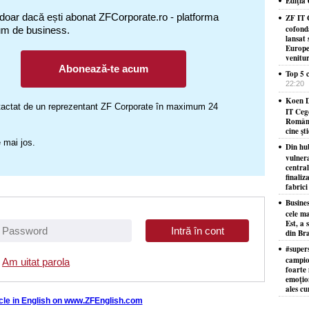
Ediţia
 doar dacă ești abonat ZFCorporate.ro - platforma
ZF IT 
cofond
um de business.
lansat 
Europe
venitu
Abonează-te acum
Top 5 c
22:20
Koen D
ontactat de un reprezentant ZF Corporate în maximum 24
IT Ceg
Români
cine şt
 mai jos.
Din hu
vulner
centra
finaliz
fabrici
Busine
cele ma
Est, a 
din Bra
#supers
campion
Am uitat parola
foarte 
emoţion
ales cu
icle in English on www.ZFEnglish.com