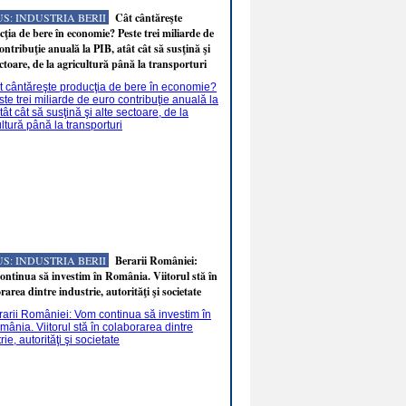
S: INDUSTRIA BERII
Cât cântăreşte
ţia de bere în economie? Peste trei miliarde de
ontribuţie anuală la PIB, atât cât să susţină şi
ectoare, de la agricultură până la transporturi
S: INDUSTRIA BERII
Berarii României:
ntinua să investim în România. Viitorul stă în
rarea dintre industrie, autorităţi şi societate