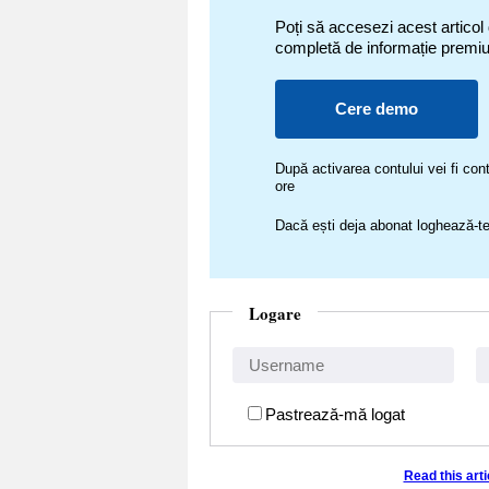
Poți să accesezi acest articol
completă de informație premi
Cere demo
După activarea contului vei fi c
ore
Dacă ești deja abonat loghează-te
Logare
Pastrează-mă logat
Read this art