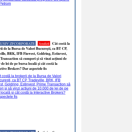
LUSIV ZFCORPORATE
Analiză
Cât costă la
ii de la Bursa de Valori Bucureşti, ca BT CP,
ille, BRK, IFB Finwest, Goldring, Estinvest,
Transaction să cumperi şi să vinzi acţiuni de
 de lei de pe bursa locală şi cât costă la
ctive Brokers? Dar aspectele fis