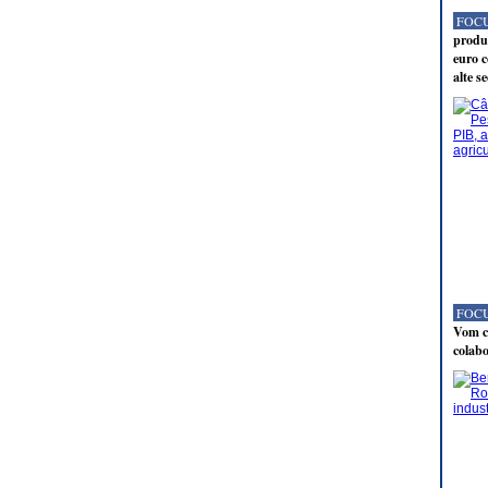
FOCU
produc
euro c
alte s
FOCU
Vom co
colabo