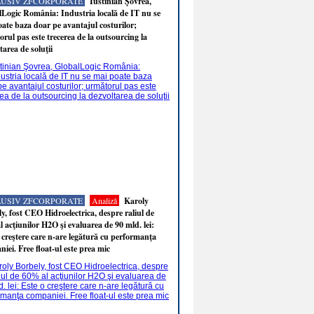
LUSIV ZFCORPORATE
Iustinian Şovrea,
Logic România: Industria locală de IT nu se
ate baza doar pe avantajul costurilor;
rul pas este trecerea de la outsourcing la
tarea de soluţii
LUSIV ZFCORPORATE
Analiză
Karoly
y, fost CEO Hidroelectrica, despre raliul de
 acţiunilor H2O şi evaluarea de 90 mld. lei:
 creştere care n-are legătură cu performanţa
iei. Free float-ul este prea mic