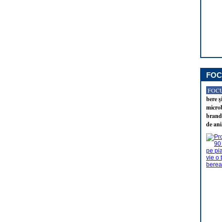
FOC
FOCU
bere ş
microb
brandu
de ani