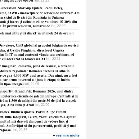
 07 august 2026 epaper
ieri, 22:23
Generation. Start-up Update. Radu Meteş,
ator, eAWB - marketplace de servicii de curierat: Am
serviciul de livrări din România în Uniunea
ană şi invers şi estimăm că ne va aduce 15-20% din
ri. În primul semestru, numărul de
ieri, 22:20
ele mai citite ştiri din ZF în ultimele 24 de ore
ieri,
eryckere, CEO global al grupului belgian de servicii
eka, şi Ovidiu Pinghioiu, directorul Cegeka
a: În IT nu mai contează vârsta sau vechimea, ci
ie cu adevărat să folosească AI
ieri, 22:11
b imaginar, România, plină de resurse, a devenit o
abilitate regională: România trebuia să aibă în
le pe gaz 4.000 MW anul acesta. Dar nimic nu a fost
at, iar acum guvernul a ajuns la etapa de închis
 în lipsa energiei
ieri, 22:05
ss sportiv. Grand Prix România 2026, unul dintre
i puternice circuite de şah din Europa Centrală şi de
strâns 1.300 de şahişti din peste 30 de ţări la etapele
şov, Alba Iulia şi Arad
ieri, 22:00
tories. Business sportiv. Pariul ZF pe viitorii
i. Iulia Ioniţescu, 14 ani, volei: Voleiul m-a ajutat
mult să mă dezvolt din punct de vedere fizic şi
al. Am învăţat să fiu perseverentă, pozitivă şi mai
rajoasă.
ieri, 21:57
vezi mai multe