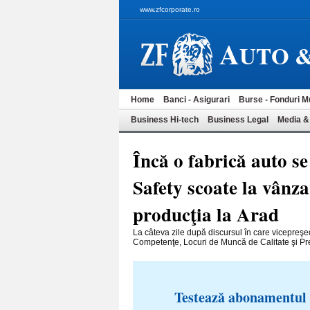
www.zfcorporate.ro
A
UTO 
Home
Banci - Asigurari
Burse - Fonduri M
Business Hi-tech
Business Legal
Media &
Încă o fabrică auto s
Safety scoate la vânza
producţia la Arad
La câteva zile după discursul în care vicepreşe
Competenţe, Locuri de Muncă de Calitate şi Pre
Testează abonamentul