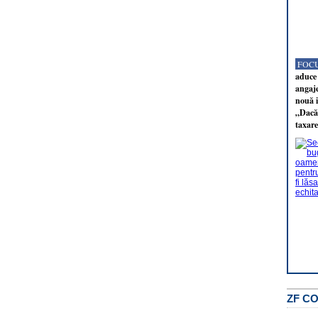
FOCU
aduce 
angaj
nouă i
„Dacă 
taxare
ZF C