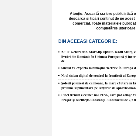
Atenţie: Această scriere publicistică e
descărca şi tipări conţinut de pe acest 
comercial. Toate materialele publicat
completările ulterioare 
DIN ACEEASI CATEGORIE:
ZF IT Generation. Start-up Update. Radu Meteş, co
livrări din România în Uniunea Europeană şi inver
de
Suzuki va exporta minimaşini electrice în Europa 
Noul sistem digital de control la frontieră al Europ
Şoferii polonezi de camioane, la mare căutare în Eu
presiune suplimentară pe lanţurile de aprovizionare
Cinci trenuri electrice noi PESA, care pot atinge vi
Braşov şi Bucureşti-Constanţa. Contractul de 2,7 m