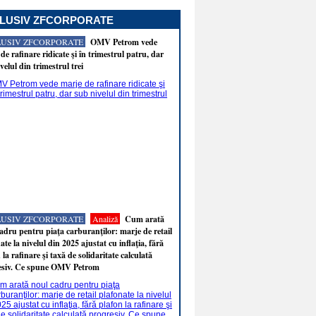
LUSIV ZFCORPORATE
LUSIV ZFCORPORATE
OMV Petrom vede
de rafinare ridicate şi în trimestrul patru, dar
velul din trimestrul trei
LUSIV ZFCORPORATE
Analiză
Cum arată
adru pentru piaţa carburanţilor: marje de retail
ate la nivelul din 2025 ajustat cu inflaţia, fără
 la rafinare şi taxă de solidaritate calculată
esiv. Ce spune OMV Petrom