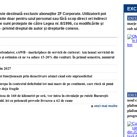
EXC
ste destinată exclusiv abonaţilor ZF Corporate. Utilizatorii pot
EXC
site doar pentru uzul personal sau fără scop direct ori indirect
marje 
e sunt protejate de către Legea nr. 8/1996, cu modificările şi
sub ni
- privind dreptul de autor şi drepturile conexe.
fondator, eAWB - marketplace de servicii de curierat: Am lansat serviciul de
s şi estimăm că ne va aduce 15-20% din venituri. În primul semestru, numărul
din 2027
ei funcţionează prin dezactivare atunci când este suprasolicitat
ropa în contextul deficitului tot mai mare de pe continent, care riscă să pună
 deja fragile
EXC
teza de 160 de kilometri pe oră, vor intra în circulaţie pe rutele Bucureşti-
noul c
ld. lei cu polonezii prevede livrarea a 62 de rame
plafon
vezi mai multe
plafon
progr