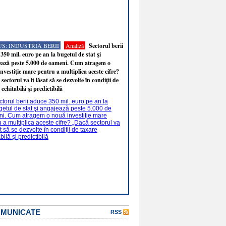
S: INDUSTRIA BERII
Analiză
Sectorul berii
350 mil. euro pe an la bugetul de stat şi
ează peste 5.000 de oameni. Cum atragem o
nvestiţie mare pentru a multiplica aceste cifre?
sectorul va fi lăsat să se dezvolte în condiţii de
 echitabilă şi predictibilă
OMUNICATE
RSS