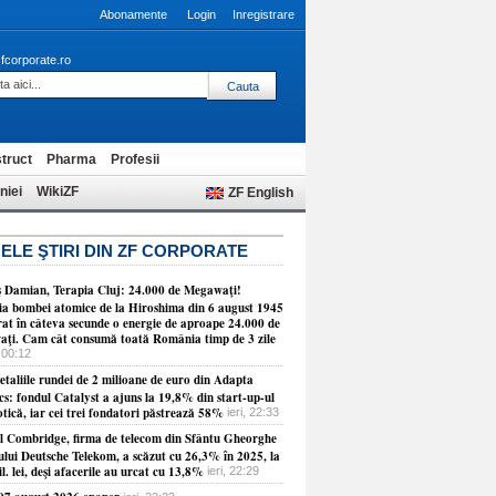
Abonamente
Login
Inregistrare
fcorporate.ro
truct
Pharma
Profesii
niei
WikiZF
ZF English
ELE ŞTIRI DIN ZF CORPORATE
 Damian, Terapia Cluj: 24.000 de Megawaţi!
ia bombei atomice de la Hiroshima din 6 august 1945
erat în câteva secunde o energie de aproape 24.000 de
ţi. Cam cât consumă toată România timp de 3 zile
 00:12
etaliile rundei de 2 milioane de euro din Adapta
cs: fondul Catalyst a ajuns la 19,8% din start-up-ul
tică, iar cei trei fondatori păstrează 58%
ieri, 22:33
ul Combridge, firma de telecom din Sfântu Gheorghe
ului Deutsche Telekom, a scăzut cu 26,3% în 2025, la
l. lei, deşi afacerile au urcat cu 13,8%
ieri, 22:29