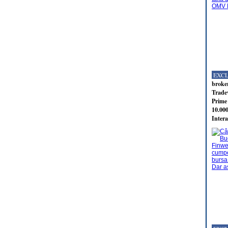
EXC
broker
Tradev
Prime 
10.000
Intera