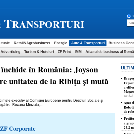
T
z
&
RANSPORTURI
utuale
Retail&Agrobusiness
Energie
Auto & Transporturi
Business Cons
 Advertising
Turism & Hoteluri
ZF Print
IMM
Atlasul de business al Româ
e închide în România: Joyson
ULTIM
re unitatea de la Ribiţa şi mută
Dragoş
Exploz
a elib
Megawa
astăzi,
dintele executiv al Comisiei Europene pentru Drepturi Sociale şi
Apar d
gătire, Roxana Mînzatu,...
Roboti
de robo
Profit
a grup
 ZF Corporate
25,2 mi