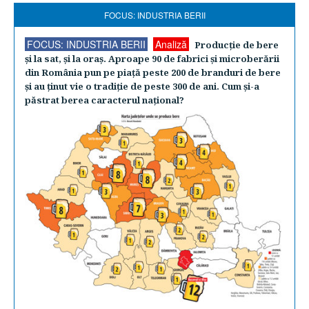
FOCUS: INDUSTRIA BERII
FOCUS: INDUSTRIA BERII
Analiză
Producţie de bere
şi la sat, şi la oraş. Aproape 90 de fabrici şi microberării
din România pun pe piaţă peste 200 de branduri de bere
şi au ţinut vie o tradiţie de peste 300 de ani. Cum şi-a
păstrat berea caracterul naţional?