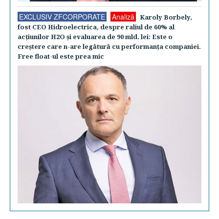
EXCLUSIV ZFCORPORATE
Analiză
Karoly Borbely,
fost CEO Hidroelectrica, despre raliul de 60% al
acţiunilor H2O şi evaluarea de 90 mld. lei: Este o
creştere care n-are legătură cu performanţa companiei.
Free float-ul este prea mic