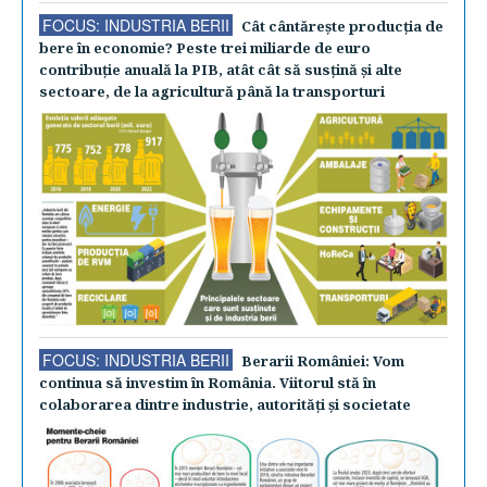
FOCUS: INDUSTRIA BERII
Cât cântăreşte producţia de
bere în economie? Peste trei miliarde de euro
contribuţie anuală la PIB, atât cât să susţină şi alte
sectoare, de la agricultură până la transporturi
FOCUS: INDUSTRIA BERII
Berarii României: Vom
continua să investim în România. Viitorul stă în
colaborarea dintre industrie, autorităţi şi societate