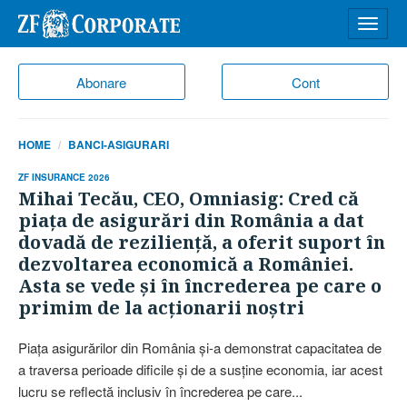
Desch
meniu
Abonare
Cont
HOME
BANCI-ASIGURARI
ZF INSURANCE 2026
Mihai Tecău, CEO, Omniasig: Cred că
piaţa de asigurări din România a dat
dovadă de rezilienţă, a oferit suport în
dezvoltarea economică a României.
Asta se vede şi în încrederea pe care o
primim de la acţionarii noştri
Piaţa asigurărilor din România şi-a demonstrat capacitatea de
a traversa perioade dificile şi de a susţine economia, iar acest
lucru se reflectă inclusiv în încrederea pe care...