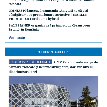
ridicată
OMNIASIG lansează campania „Asigură-te că ești
câștigător”, cu premii lunare atractive | MARELE
PREMIU – Un Ford Puma hybrid
SALESIANER organizează prima ediție Cleanroom
Brunch în România
Vezi toate
EXCLUSIV ZFCORPORATE
EXCLUSIV ZFCORPORATE
OMV Petrom vede marje de
rafinare ridicate şi în trimestrul patru, dar sub nivelul
din trimestrul trei