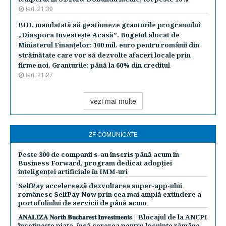
ieri, 21:39
BID, mandatată să gestioneze granturile programului
„Diaspora Investeşte Acasă”. Bugetul alocat de
Ministerul Finanţelor: 100 mil. euro pentru românii din
străinătate care vor să dezvolte afaceri locale prin
firme noi. Granturile: până la 60% din creditul
ieri, 21:27
vezi mai multe
ZF COMUNICATE
Peste 300 de companii s-au înscris până acum în
Business Forward, program dedicat adopției
inteligenței artificiale în IMM-uri
SelfPay accelerează dezvoltarea super-app-ului
românesc SelfPay Now prin cea mai amplă extindere a
portofoliului de servicii de până acum
𝐀𝐍𝐀𝐋𝐈𝐙𝐀 𝐍𝐨𝐫𝐭𝐡 𝐁𝐮𝐜𝐡𝐚𝐫𝐞𝐬𝐭 𝐈𝐧𝐯𝐞𝐬𝐭𝐦𝐞𝐧𝐭𝐬 | Blocajul de la ANCPI
încetinește piața, însă cererea pentru locuințe rămâne