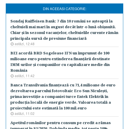
DIN ACEEASI CATEGORIE:
Sondaj Raiffeisen Bank: 7 din 10 români se aşteaptă la
cheltuieli mai mari în august decât într-o lună obişnuită.
Chiar şi în sezonul vacanţelor, cheltuielile curente rămân
principala sursă de presiune financiară
astăzi, 12:48
BEI acordă BRD Sogelease IFN un împrumut de 100
milioane euro pentru extinderea finanţării destinate
IMM-urilor şi companiilor cu capitalizare medie din
România
astăzi, 11:42
Banca Transilvania finanţează cu 71,4 milioane de euro
dezvoltarea parcului fotovoltaic Eco Sun Niculeşti,
prima investiţie a companiei turce Entek Elektrik în
producţia locală de energie verde. Valoarea totală a
proiectului este estimată la 100 mil.euro
astăzi, 11:02
Apetitul românilor pentru consum pe credit a rămas
temperat în S1/2026. Dobânda medie, tot peste 10%