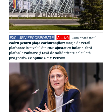
EXCLUSIV ZFCORPORATE
Analiză
Cum arată noul
cadru pentru piaţa carburanţilor: marje de retail
plafonate la nivelul din 2025 ajustat cu inflaţia, fără
plafon la rafinare şi taxă de solidaritate calculată
progresiv. Ce spune OMV Petrom