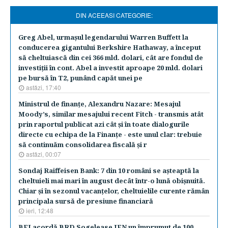
DIN ACEEASI CATEGORIE:
Greg Abel, urmaşul legendarului Warren Buffett la
conducerea gigantului Berkshire Hathaway, a început
să cheltuiască din cei 366 mld. dolari, cât are fondul de
investiţii în cont. Abel a investit aproape 20 mld. dolari
pe bursă în T2, punând capăt unei pe
astăzi, 17:40
Ministrul de finanţe, Alexandru Nazare: Mesajul
Moody’s, similar mesajului recent Fitch - transmis atât
prin raportul publicat azi cât şi în toate dialogurile
directe cu echipa de la Finanţe - este unul clar: trebuie
să continuăm consolidarea fiscală şi r
astăzi, 00:07
Sondaj Raiffeisen Bank: 7 din 10 români se aşteaptă la
cheltuieli mai mari în august decât într-o lună obişnuită.
Chiar şi în sezonul vacanţelor, cheltuielile curente rămân
principala sursă de presiune financiară
ieri, 12:48
BEI acordă BRD Sogelease IFN un împrumut de 100