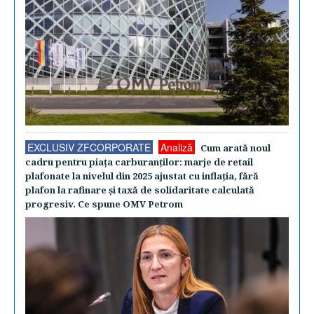
EXCLUSIV ZFCORPORATE
Analiză
Cum arată noul
cadru pentru piaţa carburanţilor: marje de retail
plafonate la nivelul din 2025 ajustat cu inflaţia, fără
plafon la rafinare şi taxă de solidaritate calculată
progresiv. Ce spune OMV Petrom