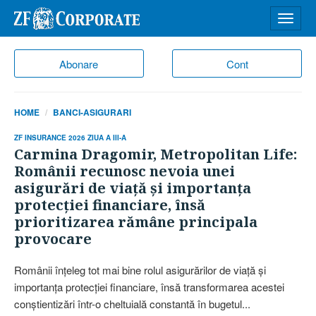
Desch
meniu
Abonare
Cont
HOME
BANCI-ASIGURARI
ZF INSURANCE 2026 ZIUA A III-A
Carmina Dragomir, Metropolitan Life:
Românii recunosc nevoia unei
asigurări de viaţă şi importanţa
protecţiei financiare, însă
prioritizarea rămâne principala
provocare
Românii înţeleg tot mai bine rolul asigurărilor de viaţă şi
importanţa protecţiei financiare, însă transformarea acestei
conştientizări într-o cheltuială constantă în bugetul...