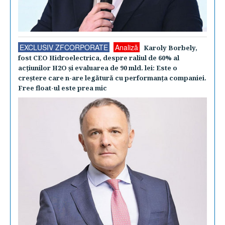
EXCLUSIV ZFCORPORATE
Analiză
Karoly Borbely,
fost CEO Hidroelectrica, despre raliul de 60% al
acţiunilor H2O şi evaluarea de 90 mld. lei: Este o
creştere care n-are legătură cu performanţa companiei.
Free float-ul este prea mic