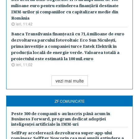
milioane euro pentru extinderea finanţării destinate
IMM-urilor şi companiilor cu capitalizare medie din
România
ieri, 11:42
Banca Transilvania finanţează cu 71,4 milioane de euro
dezvoltarea parcului fotovoltaic Eco Sun Niculeşti,
prima investiţie a companiei turce Entek Elektrik în
producţia locală de energie verde. Valoarea totală a
proiectului este estimată la 100 mil.euro
ieri, 11:02
vezi mai multe
ZF COMUNICATE
Peste 300 de companii s-au înscris până acum în
Business Forward, program dedicat adopției
inteligenței artificiale în IMM-uri
SelfPay accelerează dezvoltarea super-app-ului
românesc SelfPay Now prin cea mai amplă extindere a