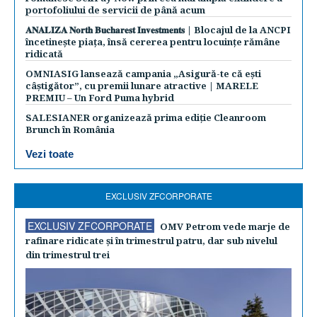
portofoliului de servicii de până acum
𝐀𝐍𝐀𝐋𝐈𝐙𝐀 𝐍𝐨𝐫𝐭𝐡 𝐁𝐮𝐜𝐡𝐚𝐫𝐞𝐬𝐭 𝐈𝐧𝐯𝐞𝐬𝐭𝐦𝐞𝐧𝐭𝐬 | Blocajul de la ANCPI
încetinește piața, însă cererea pentru locuințe rămâne
ridicată
OMNIASIG lansează campania „Asigură-te că ești
câștigător”, cu premii lunare atractive | MARELE
PREMIU – Un Ford Puma hybrid
SALESIANER organizează prima ediție Cleanroom
Brunch în România
Vezi toate
EXCLUSIV ZFCORPORATE
EXCLUSIV ZFCORPORATE
OMV Petrom vede marje de
rafinare ridicate şi în trimestrul patru, dar sub nivelul
din trimestrul trei