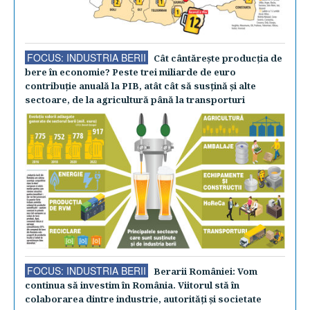
FOCUS: INDUSTRIA BERII
Cât cântăreşte producţia de
bere în economie? Peste trei miliarde de euro
contribuţie anuală la PIB, atât cât să susţină şi alte
sectoare, de la agricultură până la transporturi
FOCUS: INDUSTRIA BERII
Berarii României: Vom
continua să investim în România. Viitorul stă în
colaborarea dintre industrie, autorităţi şi societate