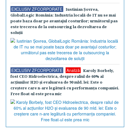
EXCLUSIV ZFCORPORATE
Iustinian Şovrea,
GlobalLogic România: Industria locală de IT nu se mai
poate baza doar pe avantajul costurilor; următorul pas
este trecerea de la outsourcing la dezvoltarea de
soluţii
EXCLUSIV ZFCORPORATE
Analiză
Karoly Borbely,
fost CEO Hidroelectrica, despre raliul de 60% al
acţiunilor H2O şi evaluarea de 90 mld. lei: Este o
creştere care n-are legătură cu performanţa companiei.
Free float-ul este prea mic