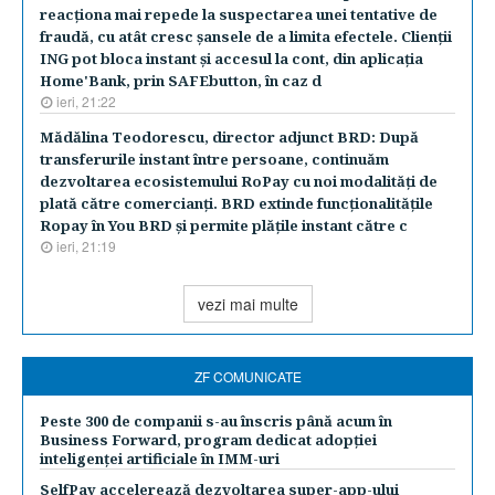
reacţiona mai repede la suspectarea unei tentative de
fraudă, cu atât cresc şansele de a limita efectele. Clienţii
ING pot bloca instant şi accesul la cont, din aplicaţia
Home'Bank, prin SAFEbutton, în caz d
ieri, 21:22
Mădălina Teodorescu, director adjunct BRD: După
transferurile instant între persoane, continuăm
dezvoltarea ecosistemului RoPay cu noi modalităţi de
plată către comercianţi. BRD extinde funcţionalităţile
Ropay în You BRD şi permite plăţile instant către c
ieri, 21:19
vezi mai multe
ZF COMUNICATE
Peste 300 de companii s-au înscris până acum în
Business Forward, program dedicat adopției
inteligenței artificiale în IMM-uri
SelfPay accelerează dezvoltarea super-app-ului