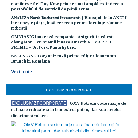
românesc SelfPay Now prin cea mai amplă extindere a
portofoliului de servicii de până acum
𝐀𝐍𝐀𝐋𝐈𝐙𝐀 𝐍𝐨𝐫𝐭𝐡 𝐁𝐮𝐜𝐡𝐚𝐫𝐞𝐬𝐭 𝐈𝐧𝐯𝐞𝐬𝐭𝐦𝐞𝐧𝐭𝐬 | Blocajul de la ANCPI
încetinește piața, însă cererea pentru locuințe rămâne
ridicată
OMNIASIG lansează campania „Asigură-te că ești
câștigător”, cu premii lunare atractive | MARELE
PREMIU – Un Ford Puma hybrid
SALESIANER organizează prima ediție Cleanroom
Brunch în România
Vezi toate
EXCLUSIV ZFCORPORATE
EXCLUSIV ZFCORPORATE
OMV Petrom vede marje de
rafinare ridicate şi în trimestrul patru, dar sub nivelul
din trimestrul trei