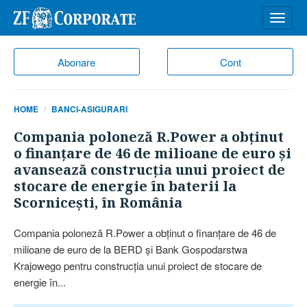
Desch
meniu
Abonare
Cont
HOME
BANCI-ASIGURARI
Compania poloneză R.Power a obţinut
o finanţare de 46 de milioane de euro şi
avansează construcţia unui proiect de
stocare de energie în baterii la
Scorniceşti, în România
Compania poloneză R.Power a obţinut o finanţare de 46 de
milioane de euro de la BERD şi Bank Gospodarstwa
Krajowego pentru construcţia unui proiect de stocare de
energie în...