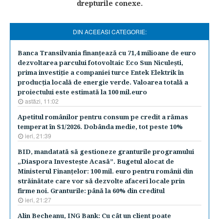
drepturile conexe.
DIN ACEEASI CATEGORIE:
Banca Transilvania finanţează cu 71,4 milioane de euro
dezvoltarea parcului fotovoltaic Eco Sun Niculeşti,
prima investiţie a companiei turce Entek Elektrik în
producţia locală de energie verde. Valoarea totală a
proiectului este estimată la 100 mil.euro
astăzi, 11:02
Apetitul românilor pentru consum pe credit a rămas
temperat în S1/2026. Dobânda medie, tot peste 10%
ieri, 21:39
BID, mandatată să gestioneze granturile programului
„Diaspora Investeşte Acasă”. Bugetul alocat de
Ministerul Finanţelor: 100 mil. euro pentru românii din
străinătate care vor să dezvolte afaceri locale prin
firme noi. Granturile: până la 60% din creditul
ieri, 21:27
Alin Becheanu, ING Bank: Cu cât un client poate