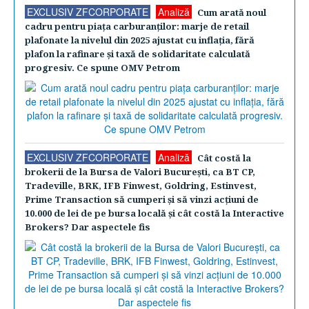
EXCLUSIV ZFCORPORATE
Analiză
Cum arată noul
cadru pentru piaţa carburanţilor: marje de retail
plafonate la nivelul din 2025 ajustat cu inflaţia, fără
plafon la rafinare şi taxă de solidaritate calculată
progresiv. Ce spune OMV Petrom
EXCLUSIV ZFCORPORATE
Analiză
Cât costă la
brokerii de la Bursa de Valori Bucureşti, ca BT CP,
Tradeville, BRK, IFB Finwest, Goldring, Estinvest,
Prime Transaction să cumperi şi să vinzi acţiuni de
10.000 de lei de pe bursa locală şi cât costă la Interactive
Brokers? Dar aspectele fis