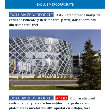
EXCLUSIV ZFCORPORATE
EXCLUSIV ZFCORPORATE
OMV Petrom vede marje de
rafinare ridicate şi în trimestrul patru, dar sub nivelul
din trimestrul trei
EXCLUSIV ZFCORPORATE
Analiză
Cum arată noul
cadru pentru piaţa carburanţilor: marje de retail
plafonate la nivelul din 2025 ajustat cu inflaţia, fără