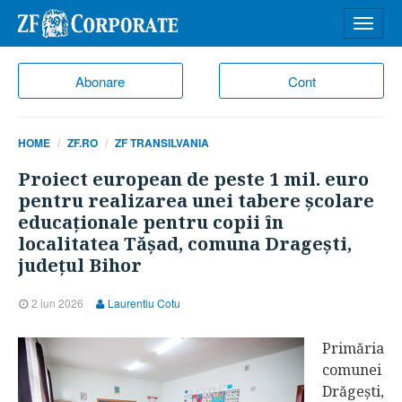
Desch
meniu
Abonare
Cont
HOME
ZF.RO
ZF TRANSILVANIA
Proiect european de peste 1 mil. euro
pentru realizarea unei tabere şcolare
educaţionale pentru copii în
localitatea Tăşad, comuna Drageşti,
judeţul Bihor
2 iun 2026
Laurentiu Cotu
Primăria
comunei
Drăgeşti,