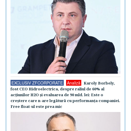
EXCLUSIV ZFCORPORATE
Analiză
Karoly Borbely,
fost CEO Hidroelectrica, despre raliul de 60% al
acţiunilor H2O şi evaluarea de 90 mld. lei: Este o
creştere care n-are legătură cu performanţa companiei.
Free float-ul este prea mic