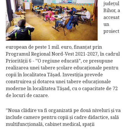
judeţul
Bihor, a
accesat
un
proiect
european de peste 1 mil. euro, finanţat prin
Programul Regional Nord-Vest 2021-2027, în cadrul
Priorităţii 6 - ’’O regiune educată”, ce presupune
realizarea unei tabere şcolare educaţionale pentru
copii în localitatea Tăşad. Investiţia prevede
construirea şi dotarea unei tabere educaţionale
moderne în localitatea Tăşad, cu o capacitate de 72
de locuri de cazare.
’’Noua clădire va fi organizată pe două niveluri şi va
include camere pentru copii şi cadre didactice, sală
multifuncţională, cabinet medical, spaţii