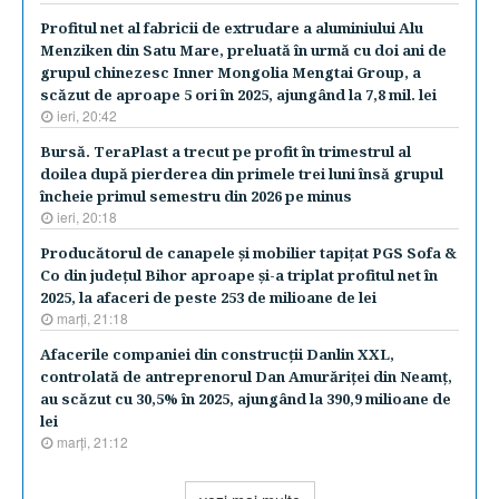
Profitul net al fabricii de extrudare a aluminiului Alu
Menziken din Satu Mare, preluată în urmă cu doi ani de
grupul chinezesc Inner Mongolia Mengtai Group, a
scăzut de aproape 5 ori în 2025, ajungând la 7,8 mil. lei
ieri, 20:42
Bursă. TeraPlast a trecut pe profit în trimestrul al
doilea după pierderea din primele trei luni însă grupul
încheie primul semestru din 2026 pe minus
ieri, 20:18
Producătorul de canapele şi mobilier tapiţat PGS Sofa &
Co din judeţul Bihor aproape şi-a triplat profitul net în
2025, la afaceri de peste 253 de milioane de lei
marţi, 21:18
Afacerile companiei din construcţii Danlin XXL,
controlată de antreprenorul Dan Amurăriţei din Neamţ,
au scăzut cu 30,5% în 2025, ajungând la 390,9 milioane de
lei
marţi, 21:12