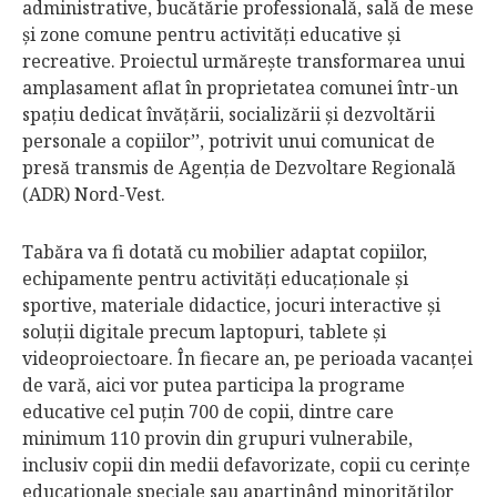
administrative, bucătărie professională, sală de mese
şi zone comune pentru activităţi educative şi
recreative. Proiectul urmăreşte transformarea unui
amplasament aflat în proprietatea comunei într-un
spaţiu dedicat învăţării, socializării şi dezvoltării
personale a copiilor’’, potrivit unui comunicat de
presă transmis de Agenţia de Dezvoltare Regională
(ADR) Nord-Vest.
Tabăra va fi dotată cu mobilier adaptat copiilor,
echipamente pentru activităţi educaţionale şi
sportive, materiale didactice, jocuri interactive şi
soluţii digitale precum laptopuri, tablete şi
videoproiectoare. În fiecare an, pe perioada vacanţei
de vară, aici vor putea participa la programe
educative cel puţin 700 de copii, dintre care
minimum 110 provin din grupuri vulnerabile,
inclusiv copii din medii defavorizate, copii cu cerinţe
educaţionale speciale sau aparţinând minorităţilor