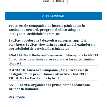
vezi mai multe
ZF COMUNICATE
Peste 300 de companii s-au înscris până acum în
Business Forward, program dedicat adopției
inteligenței artificiale în IMM-uri
SelfPay accelerează dezvoltarea super-app-ului
românesc SelfPay Now prin cea mai amplă extindere a
portofoliului de servicii de până acum
𝐀𝐍𝐀𝐋𝐈𝐙𝐀 𝐍𝐨𝐫𝐭𝐡 𝐁𝐮𝐜𝐡𝐚𝐫𝐞𝐬𝐭 𝐈𝐧𝐯𝐞𝐬𝐭𝐦𝐞𝐧𝐭𝐬 | Blocajul de la ANCPI
încetinește piața, însă cererea pentru locuințe rămâne
ridicată
OMNIASIG lansează campania „Asigură-te că ești
câștigător”, cu premii lunare atractive | MARELE
PREMIU – Un Ford Puma hybrid
SALESIANER organizează prima ediție Cleanroom
Brunch în România
Vezi toate