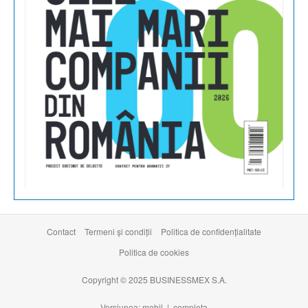
Contact
Termeni şi condiţii
Politica de confidențialitate
Politica de cookies
Copyright © 2025 BUSINESSMEX S.A.
Versiunea: mobil |
completa