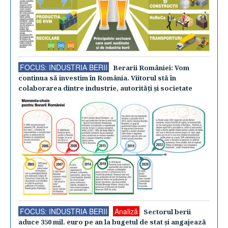
FOCUS: INDUSTRIA BERII
Berarii României: Vom
continua să investim în România. Viitorul stă în
colaborarea dintre industrie, autorităţi şi societate
FOCUS: INDUSTRIA BERII
Analiză
Sectorul berii
aduce 350 mil. euro pe an la bugetul de stat şi angajează