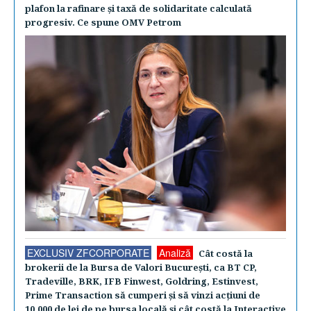
plafon la rafinare şi taxă de solidaritate calculată
progresiv. Ce spune OMV Petrom
EXCLUSIV ZFCORPORATE
Analiză
Cât costă la
brokerii de la Bursa de Valori Bucureşti, ca BT CP,
Tradeville, BRK, IFB Finwest, Goldring, Estinvest,
Prime Transaction să cumperi şi să vinzi acţiuni de
10.000 de lei de pe bursa locală şi cât costă la Interactive