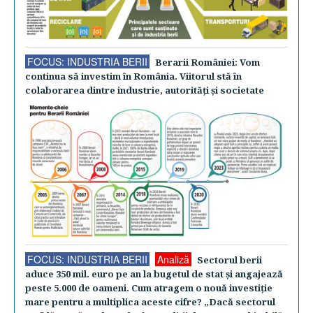
FOCUS: INDUSTRIA BERII
Berarii României: Vom
continua să investim în România. Viitorul stă în
colaborarea dintre industrie, autorităţi şi societate
FOCUS: INDUSTRIA BERII
Analiză
Sectorul berii
aduce 350 mil. euro pe an la bugetul de stat şi angajează
peste 5.000 de oameni. Cum atragem o nouă investiţie
mare pentru a multiplica aceste cifre? „Dacă sectorul