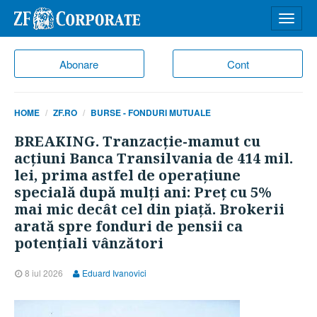
Desch
meniu
Abonare
Cont
HOME
ZF.RO
BURSE - FONDURI MUTUALE
BREAKING. Tranzacţie-mamut cu
acţiuni Banca Transilvania de 414 mil.
lei, prima astfel de operaţiune
specială după mulţi ani: Preţ cu 5%
mai mic decât cel din piaţă. Brokerii
arată spre fonduri de pensii ca
potenţiali vânzători
8 iul 2026
Eduard Ivanovici