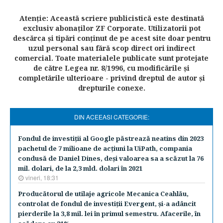
Atenţie: Această scriere publicistică este destinată
exclusiv abonaţilor ZF Corporate. Utilizatorii pot
descărca şi tipări conţinut de pe acest site doar pentru
uzul personal sau fără scop direct ori indirect
comercial. Toate materialele publicate sunt protejate
de către Legea nr. 8/1996, cu modificările şi
completările ulterioare - privind dreptul de autor şi
drepturile conexe.
DIN ACEEASI CATEGORIE:
Fondul de investiţii al Google păstrează neatins din 2023
pachetul de 7 milioane de acţiuni la UiPath, compania
condusă de Daniel Dines, deşi valoarea sa a scăzut la 76
mil. dolari, de la 2,3 mld. dolari în 2021
vineri, 18:31
Producătorul de utilaje agricole Mecanica Ceahlău,
controlat de fondul de investiţii Evergent, şi-a adâncit
pierderile la 3,8 mil. lei în primul semestru. Afacerile, în