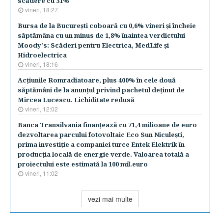
scădere cu 31%
vineri, 18:27
Bursa de la Bucureşti coboară cu 0,6% vineri şi încheie
săptămâna cu un minus de 1,8% înaintea verdictului
Moody's: Scăderi pentru Electrica, MedLife şi
Hidroelectrica
vineri, 18:16
Acţiunile Romradiatoare, plus 400% în cele două
săptămâni de la anunţul privind pachetul deţinut de
Mircea Lucescu. Lichiditate redusă
vineri, 12:02
Banca Transilvania finanţează cu 71,4 milioane de euro
dezvoltarea parcului fotovoltaic Eco Sun Niculeşti,
prima investiţie a companiei turce Entek Elektrik în
producţia locală de energie verde. Valoarea totală a
proiectului este estimată la 100 mil.euro
vineri, 11:02
vezi mai multe