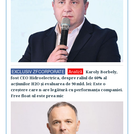
EXCLUSIV ZFCORPORATE
Analiză
Karoly Borbely,
fost CEO Hidroelectrica, despre raliul de 60% al
acţiunilor H2O şi evaluarea de 90 mld. lei: Este o
creştere care n-are legătură cu performanţa companiei.
Free float-ul este prea mic