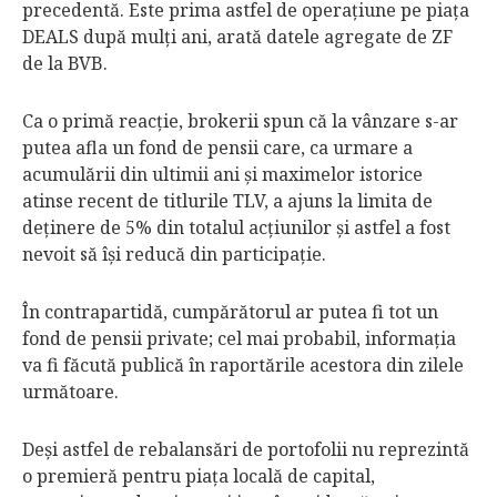
precedentă. Este prima astfel de operaţiune pe piaţa
DEALS după mulţi ani, arată datele agregate de ZF
de la BVB.
Ca o primă reacţie, brokerii spun că la vânzare s-ar
putea afla un fond de pensii care, ca urmare a
acumulării din ultimii ani şi maximelor istorice
atinse recent de titlurile TLV, a ajuns la limita de
deţinere de 5% din totalul acţiunilor şi astfel a fost
nevoit să îşi reducă din participaţie.
În contrapartidă, cumpărătorul ar putea fi tot un
fond de pensii private; cel mai probabil, informaţia
va fi făcută publică în raportările acestora din zilele
următoare.
Deşi astfel de rebalansări de portofolii nu reprezintă
o premieră pentru piaţa locală de capital,