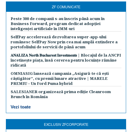
ZF COMUNICATE
Peste 300 de companii s-au înscris până acum în
Business Forward, program dedicat adopției
inteligenței artificiale în IMM-uri
SelfPay accelerează dezvoltarea super-app-ului
românesc SelfPay Now prin cea mai amplă extindere a
portofoliului de servicii de până acum
𝐀𝐍𝐀𝐋𝐈𝐙𝐀 𝐍𝐨𝐫𝐭𝐡 𝐁𝐮𝐜𝐡𝐚𝐫𝐞𝐬𝐭 𝐈𝐧𝐯𝐞𝐬𝐭𝐦𝐞𝐧𝐭𝐬 | Blocajul de la ANCPI
încetinește piața, însă cererea pentru locuințe rămâne
ridicată
OMNIASIG lansează campania „Asigură-te că ești
câștigător”, cu premii lunare atractive | MARELE
PREMIU – Un Ford Puma hybrid
SALESIANER organizează prima ediție Cleanroom
Brunch în România
Vezi toate
EXCLUSIV ZFCORPORATE