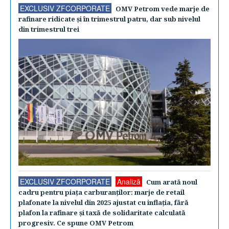
EXCLUSIV ZFCORPORATE
OMV Petrom vede marje de
rafinare ridicate şi în trimestrul patru, dar sub nivelul
din trimestrul trei
EXCLUSIV ZFCORPORATE
Analiză
Cum arată noul
cadru pentru piaţa carburanţilor: marje de retail
plafonate la nivelul din 2025 ajustat cu inflaţia, fără
plafon la rafinare şi taxă de solidaritate calculată
progresiv. Ce spune OMV Petrom