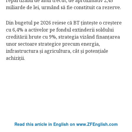
repartizabil de anul trecut, de aproximativ 2,45
miliarde de lei, urmând să fie constituit ca rezerve.
Din bugetul pe 2026 reiese că BT ţinteşte o creştere
cu 6,4% a activelor pe fondul extinderii soldului
creditării brute cu 9%, strategia vizând finanţarea
unor sectoare strategice precum energia,
infrastructura şi agricultura, cât şi potenţiale
achiziţii.
Read this article in English on www.ZFEnglish.com