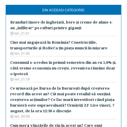
DIN ACEEASI CATEGORIE:
Branduri tinere de îngheţată, bere şi creme de alune s-
au „infiltrat“ pe rafturi printre giganţi
ieri, 21:41
Cine mai angajează în România? Construcţiile,
transporturile şi HoReCa ţin piaţa muncii în mişcare
ieri, 21:30
Consumul s-a redus în primul semestru din an cu 5,6% şi,
câtă vreme economia nu creşte, revenirea rămâne doar
o ipoteză
ieri, 21:19
Ce urmează pe Bursa de la Bucureşti după creşterea
record din acest an? Cât mai poate retailul să susţină
creşterea acţiunilor? Ce fac marii investitori când piaţa
bursieră este supraevaluată? Urmăriţi ZF Live vineri, 7
august, de la ora 12:30 o discuţie
ieri, 20:56
Cum merg vânzările de vin în acest an? Care sunt