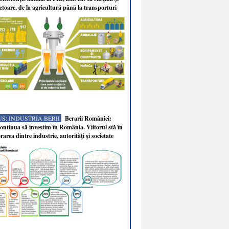
ectoare, de la agricultură până la transporturi
S: INDUSTRIA BERII
Berarii României:
ntinua să investim în România. Viitorul stă în
rarea dintre industrie, autorităţi şi societate