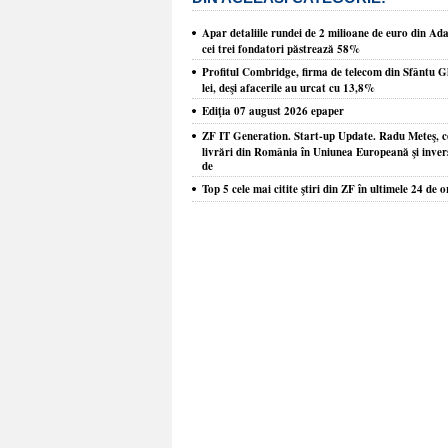
Apar detaliile rundei de 2 milioane de euro din Ada
cei trei fondatori păstrează 58%
Profitul Combridge, firma de telecom din Sfântu G
lei, deşi afacerile au urcat cu 13,8%
Ediţia 07 august 2026 epaper
ZF IT Generation. Start-up Update. Radu Meteş, co
livrări din România în Uniunea Europeană şi inver
de
Top 5 cele mai citite ştiri din ZF în ultimele 24 de o