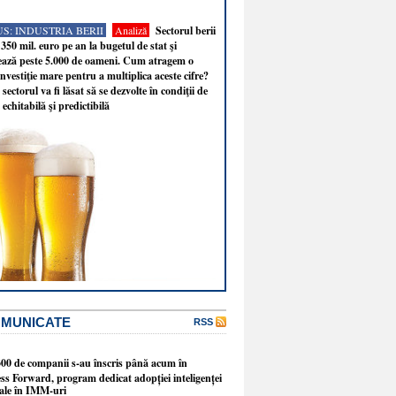
S: INDUSTRIA BERII
Analiză
Sectorul berii
350 mil. euro pe an la bugetul de stat şi
ează peste 5.000 de oameni. Cum atragem o
nvestiţie mare pentru a multiplica aceste cifre?
sectorul va fi lăsat să se dezvolte în condiţii de
 echitabilă şi predictibilă
OMUNICATE
RSS
300 de companii s-au înscris până acum în
ss Forward, program dedicat adopției inteligenței
ciale în IMM-uri