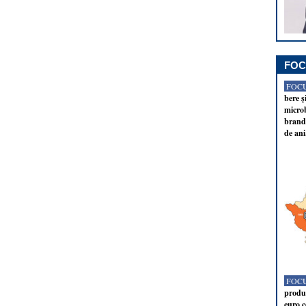
FOC
FOCU
bere ş
microb
brandu
de ani
FOCU
produc
euro c