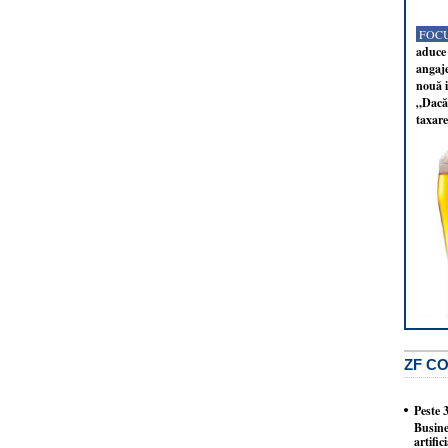
FOCU
aduce 
angaj
nouă i
„Dacă 
taxare
ZF C
Peste 
Busine
artifi