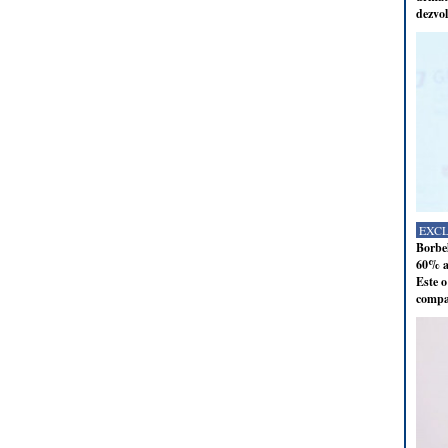
dezvol
EXC
Borbel
60% al
Este o
compan