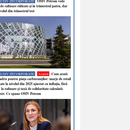
LUSIV ZFCORPORATE
OMV Petrom vede
de rafinare ridicate şi în trimestrul patru, dar
velul din trimestrul trei
LUSIV ZFCORPORATE
Analiză
Cum arată
adru pentru piaţa carburanţilor: marje de retail
ate la nivelul din 2025 ajustat cu inflaţia, fără
 la rafinare şi taxă de solidaritate calculată
esiv. Ce spune OMV Petrom