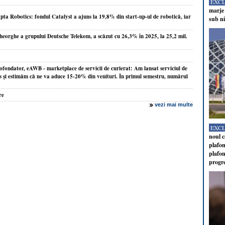
EXC
marje 
pta Robotics: fondul Catalyst a ajuns la 19,8% din start-up-ul de robotică, iar
sub ni
heorghe a grupului Deutsche Telekom, a scăzut cu 26,3% în 2025, la 25,2 mil.
fondator, eAWB - marketplace de servicii de curierat: Am lansat serviciul de
s şi estimăm că ne va aduce 15-20% din venituri. În primul semestru, numărul
re
vezi mai multe
EXC
noul c
plafon
plafon
progr