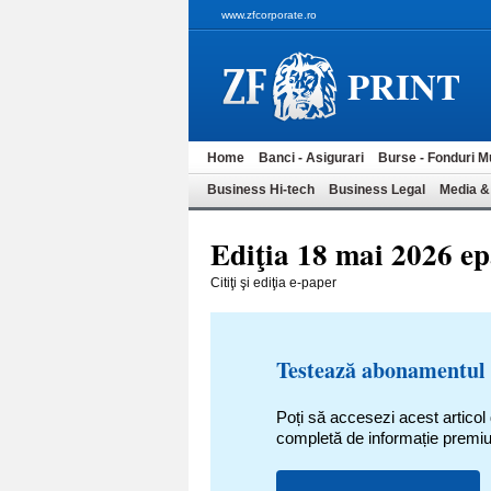
www.zfcorporate.ro
PRINT
Home
Banci - Asigurari
Burse - Fonduri M
Business Hi-tech
Business Legal
Media &
Ediţia 18 mai 2026 e
Citiţi şi ediţia e-paper
Testează abonamentul
Poți să accesezi acest articol
completă de informație premi