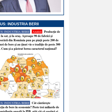
US: INDUSTRIA BERII
S: INDUSTRIA BERII
Analiză
Producţie de
i la sat, şi la oraş. Aproape 90 de fabrici şi
erării din România pun pe piaţă peste 200 de
ri de bere şi au ţinut vie o tradiţie de peste 300
. Cum şi-a păstrat berea caracterul naţional?
S: INDUSTRIA BERII
Cât cântăreşte
ţia de bere în economie? Peste trei miliarde de
ontribuţie anuală la PIB, atât cât să susţină şi