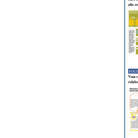
alte s
FOCU
Vom co
colabo