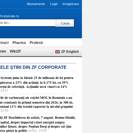
Abonamente
Login
Inregistrare
fcorporate.ro
truct
Pharma
Profesii
niei
WikiZF
ZF English
ELE ŞTIRI DIN ZF CORPORATE
 Systems pune la bătaie 25 de milioane de lei pentru
părarea a 23% din acţiuni, la 0,175 lei, cu 39%
reţul de referinţă. Acţiunile urcă vineri cu 14%
 10:57
ile de carburanţi ale reţelei MOL în România s-au
t constante în primul semestru din 2026, la 380 kt,
entând 11% din totalul raportat la nivelul grupului
 10:55
ţi ZF Deschiderea de astăzi, 7 august. Remus Dănilă,
apital, despre impactul crizei energiei asupra
ilor listate, despre Neptun Deep şi despre cât ţine
tea pieţei la politic
astăzi, 10:00