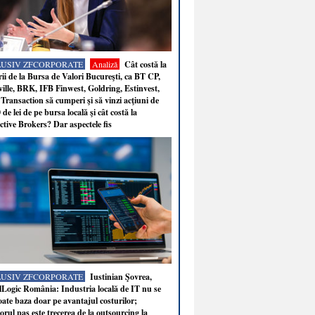
LUSIV ZFCORPORATE
Analiză
Cât costă la
ii de la Bursa de Valori Bucureşti, ca BT CP,
ille, BRK, IFB Finwest, Goldring, Estinvest,
Transaction să cumperi şi să vinzi acţiuni de
 de lei de pe bursa locală şi cât costă la
ctive Brokers? Dar aspectele fis
LUSIV ZFCORPORATE
Iustinian Şovrea,
Logic România: Industria locală de IT nu se
ate baza doar pe avantajul costurilor;
rul pas este trecerea de la outsourcing la