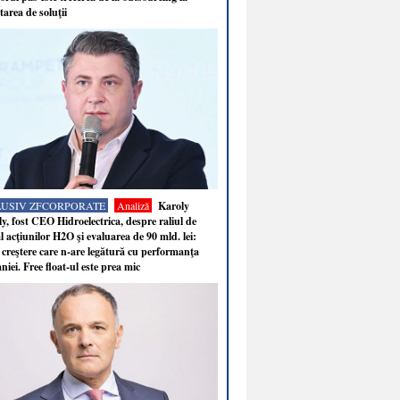
tarea de soluţii
LUSIV ZFCORPORATE
Analiză
Karoly
y, fost CEO Hidroelectrica, despre raliul de
 acţiunilor H2O şi evaluarea de 90 mld. lei:
 creştere care n-are legătură cu performanţa
iei. Free float-ul este prea mic