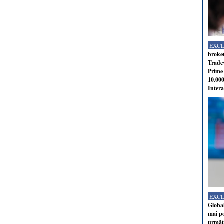
EXC
broker
Tradev
Prime 
10.000
Intera
EXC
Global
mai po
următo