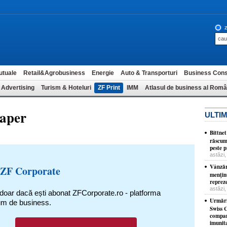
z
utuale
Retail&Agrobusiness
Energie
Auto & Transporturi
Business Cons
 Advertising
Turism & Hoteluri
ZF Print
IMM
Atlasul de business al Româ
paper
ULTIM
Bittnet
răscum
peste p
astăzi,
Vânzăr
 ZF Corporate
menţinu
reprez
astăzi,
 doar dacă ești abonat ZFCorporate.ro - platforma
Urmări
um de business.
Swiss C
compani
imunita