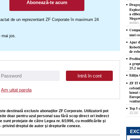
Abonează-te acum
Dragoş
Exploz
a elib
Megawa
ontactat de un reprezentant ZF Corporate în maximum 24
astăzi,
Compan
unei c
 mai jos.
Apar d
Roboti
de robo
Profit
a grup
25,2 mi
Ediţia
ZF IT 
cofond
Am uitat parola
lansat 
Europe
venitu
Top 5 c
ste destinată exclusiv abonaţilor ZF Corporate. Utilizatorii pot
22:20
site doar pentru uzul personal sau fără scop direct ori indirect
e sunt protejate de către Legea nr. 8/1996, cu modificările şi
- privind dreptul de autor şi drepturile conexe.
EXC