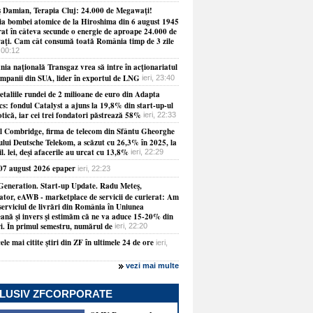
 Damian, Terapia Cluj: 24.000 de Megawaţi!
ia bombei atomice de la Hiroshima din 6 august 1945
erat în câteva secunde o energie de aproape 24.000 de
ţi. Cam cât consumă toată România timp de 3 zile
 00:12
ia naţională Transgaz vrea să intre în acţionariatul
ompanii din SUA, lider în exportul de LNG
ieri, 23:40
etaliile rundei de 2 milioane de euro din Adapta
cs: fondul Catalyst a ajuns la 19,8% din start-up-ul
tică, iar cei trei fondatori păstrează 58%
ieri, 22:33
ul Combridge, firma de telecom din Sfântu Gheorghe
ului Deutsche Telekom, a scăzut cu 26,3% în 2025, la
l. lei, deşi afacerile au urcat cu 13,8%
ieri, 22:29
 07 august 2026 epaper
ieri, 22:23
Generation. Start-up Update. Radu Meteş,
ator, eAWB - marketplace de servicii de curierat: Am
serviciul de livrări din România în Uniunea
ană şi invers şi estimăm că ne va aduce 15-20% din
ri. În primul semestru, numărul de
ieri, 22:20
ele mai citite ştiri din ZF în ultimele 24 de ore
ieri,
vezi mai multe
LUSIV ZFCORPORATE