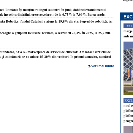
dacă România îşi menţine ratingul sau intră în junk, dobânzile/randamentul
 de investitorii străini, cresc accelerat: de la 6,75% la 7,09%. Bursa scade,
EXC
pta Robotics: fondul Catalyst a ajuns la 19,8% din start-up-ul de robotică, iar
EXC
marje 
heorghe a grupului Deutsche Telekom, a scăzut cu 26,3% în 2025, la 25,2 mil.
sub ni
fondator, eAWB - marketplace de servicii de curierat: Am lansat serviciul de
s şi estimăm că ne va aduce 15-20% din venituri. În primul semestru, numărul
vezi mai multe
EXC
noul c
plafon
plafon
progr