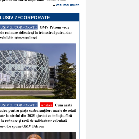
vezi mai multe
LUSIV ZFCORPORATE
LUSIV ZFCORPORATE
OMV Petrom vede
de rafinare ridicate şi în trimestrul patru, dar
velul din trimestrul trei
LUSIV ZFCORPORATE
Analiză
Cum arată
adru pentru piaţa carburanţilor: marje de retail
ate la nivelul din 2025 ajustat cu inflaţia, fără
 la rafinare şi taxă de solidaritate calculată
esiv. Ce spune OMV Petrom