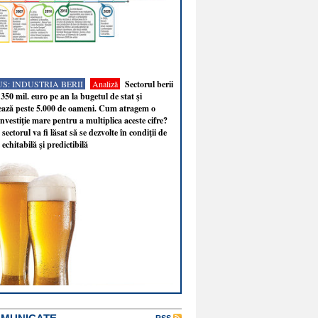
S: INDUSTRIA BERII
Analiză
Sectorul berii
350 mil. euro pe an la bugetul de stat şi
ează peste 5.000 de oameni. Cum atragem o
nvestiţie mare pentru a multiplica aceste cifre?
sectorul va fi lăsat să se dezvolte în condiţii de
 echitabilă şi predictibilă