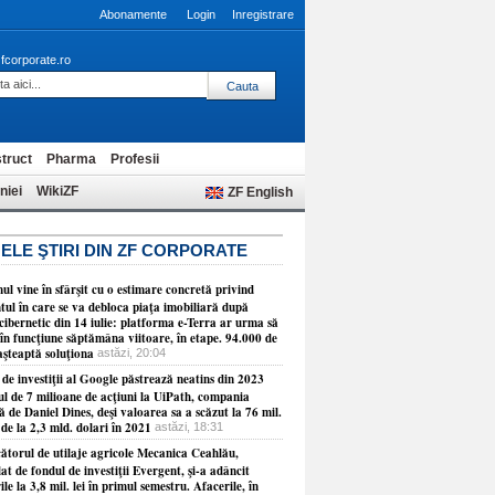
Abonamente
Login
Inregistrare
fcorporate.ro
truct
Pharma
Profesii
niei
WikiZF
ZF English
ELE ŞTIRI DIN ZF CORPORATE
l vine în sfârşit cu o estimare concretă privind
ul în care se va debloca piaţa imobiliară după
cibernetic din 14 iulie: platforma e-Terra ar urma să
în funcţiune săptămâna viitoare, în etape. 94.000 de
aşteaptă soluţiona
astăzi, 20:04
de investiţii al Google păstrează neatins din 2023
ul de 7 milioane de acţiuni la UiPath, compania
 de Daniel Dines, deşi valoarea sa a scăzut la 76 mil.
 de la 2,3 mld. dolari în 2021
astăzi, 18:31
ătorul de utilaje agricole Mecanica Ceahlău,
at de fondul de investiţii Evergent, şi-a adâncit
ile la 3,8 mil. lei în primul semestru. Afacerile, în