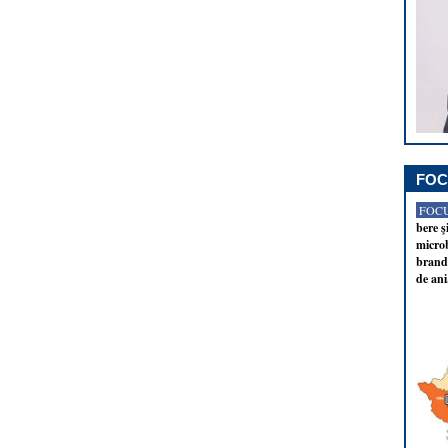
FOC
FOCU
bere ş
microb
brandu
de ani