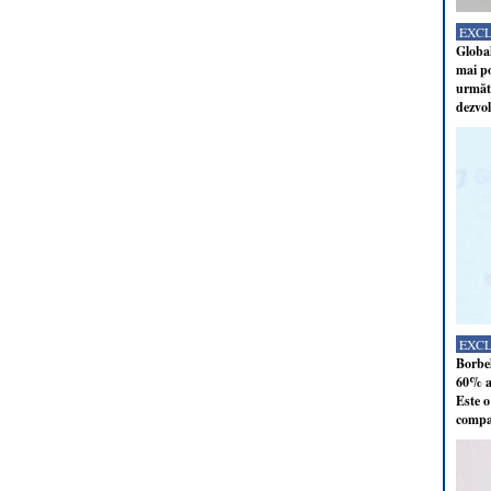
EXC
Global
mai po
următo
dezvol
EXC
Borbel
60% al
Este o
compan