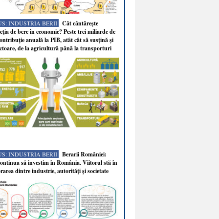
S: INDUSTRIA BERII
Cât cântăreşte
ţia de bere în economie? Peste trei miliarde de
ontribuţie anuală la PIB, atât cât să susţină şi
ectoare, de la agricultură până la transporturi
S: INDUSTRIA BERII
Berarii României:
ntinua să investim în România. Viitorul stă în
rarea dintre industrie, autorităţi şi societate