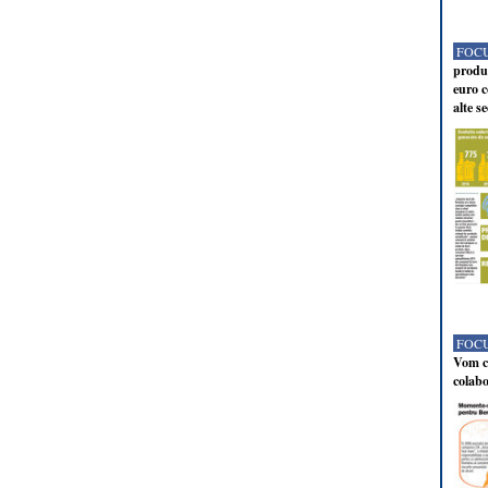
FOCU
produc
euro c
alte s
FOCU
Vom co
colabo