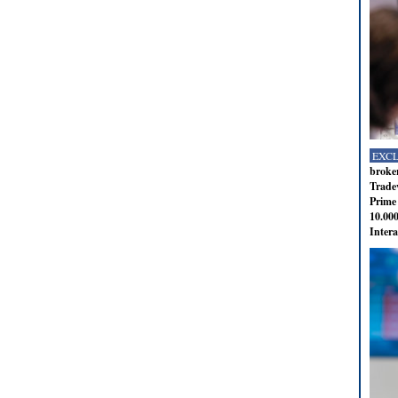
EXC
broker
Tradev
Prime 
10.000
Intera