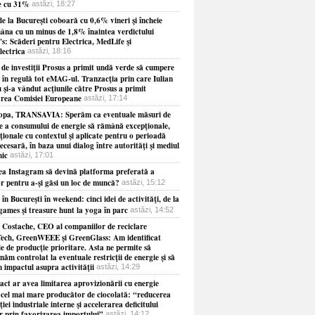
e cu 31%
astăzi, 18:27
e la Bucureşti coboară cu 0,6% vineri şi încheie
âna cu un minus de 1,8% înaintea verdictului
s: Scăderi pentru Electrica, MedLife şi
lectrica
astăzi, 18:16
 de investiţii Prosus a primit undă verde să cumpere
 în regulă tot eMAG-ul. Tranzacţia prin care Iulian
 şi-a vândut acţiunile către Prosus a primit
rea Comisiei Europeane
astăzi, 17:14
opa, TRANSAVIA: Sperăm ca eventuale măsuri de
re a consumului de energie să rămână excepţionale,
ionale cu contextul şi aplicate pentru o perioadă
necesară, în baza unui dialog între autorităţi şi mediul
ic
astăzi, 17:01
ea Instagram să devină platforma preferată a
or pentru a-şi găsi un loc de muncă?
astăzi, 15:12
 în Bucureşti în weekend: cinci idei de activităţi, de la
games şi treasure hunt la yoga în parc
astăzi, 14:52
 Costache, CEO al companiilor de reciclare
ech, GreenWEEE şi GreenGlass: Am identificat
le de producţie prioritare. Asta ne permite să
năm controlat la eventuale restricţii de energie şi să
 impactul asupra activităţii
astăzi, 14:29
act ar avea limitarea aprovizionării cu energie
 cel mai mare producător de ciocolată: “reducerea
iei industriale interne şi accelerarea deficitului
r prin favorizarea importului”
astăzi, 14:12