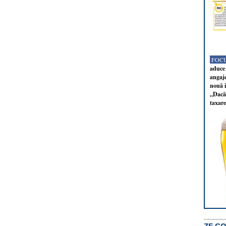
FOCU
aduce 
angaj
nouă i
„Dacă 
taxare