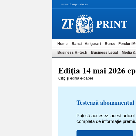
www.zfcorporate.ro
PRINT
Home
Banci - Asigurari
Burse - Fonduri M
Business Hi-tech
Business Legal
Media &
Ediţia 14 mai 2026 e
Citiţi şi ediţia e-paper
Testează abonamentul
Poți să accesezi acest articol
completă de informație premi