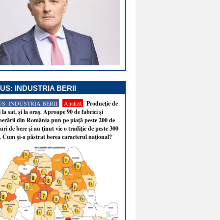
US: INDUSTRIA BERII
S: INDUSTRIA BERII
Analiză
Producţie de
i la sat, şi la oraş. Aproape 90 de fabrici şi
erării din România pun pe piaţă peste 200 de
ri de bere şi au ţinut vie o tradiţie de peste 300
. Cum şi-a păstrat berea caracterul naţional?