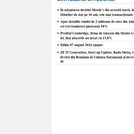
În aşteptarea deciziei Moody's din această seară, 
titlurilor de stat pe 10 ani, cele mai tranzacţionate
Apar detaliile rundei de 2 milioane de euro din Ada
cei trei fondatori păstrează 58%
Profitul Combridge, firma de telecom din Sfântu G
lei, deşi afacerile au urcat cu 13,8%
Ediţia 07 august 2026 epaper
ZF IT Generation. Start-up Update. Radu Meteş, co
livrări din România în Uniunea Europeană şi inver
de