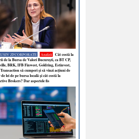
LUSIV ZFCORPORATE
Analiză
Cât costă la
ii de la Bursa de Valori Bucureşti, ca BT CP,
ille, BRK, IFB Finwest, Goldring, Estinvest,
Transaction să cumperi şi să vinzi acţiuni de
 de lei de pe bursa locală şi cât costă la
ctive Brokers? Dar aspectele fis