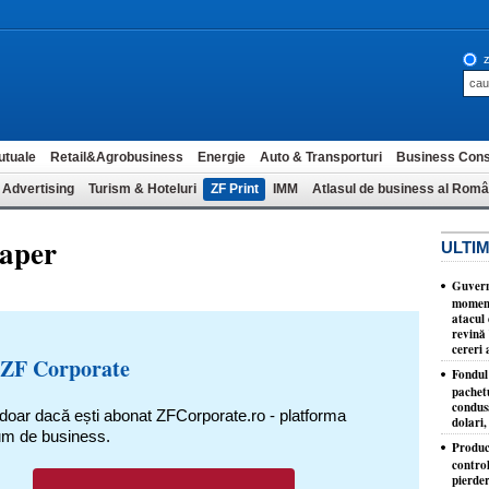
z
utuale
Retail&Agrobusiness
Energie
Auto & Transporturi
Business Cons
 Advertising
Turism & Hoteluri
ZF Print
IMM
Atlasul de business al Româ
paper
ULTIM
Guvernu
moment
atacul 
revină 
cereri 
 ZF Corporate
Fondul 
pachet
condusă
 doar dacă ești abonat ZFCorporate.ro - platforma
dolari,
um de business.
Produc
control
pierder