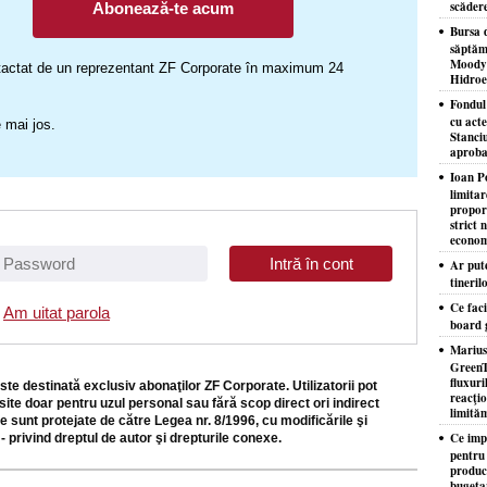
scăder
Abonează-te acum
Bursa d
săptăm
Moody'
ontactat de un reprezentant ZF Corporate în maximum 24
Hidroe
Fondul
cu acte
 mai jos.
Stanciu
aproba
Ioan P
limita
proporţ
strict 
econom
Ar put
tineril
Ce faci
Am uitat parola
board 
Marius
GreenT
fluxuri
ste destinată exclusiv abonaţilor ZF Corporate. Utilizatorii pot
reacţio
site doar pentru uzul personal sau fără scop direct ori indirect
limităm
e sunt protejate de către Legea nr. 8/1996, cu modificările şi
Ce imp
- privind dreptul de autor şi drepturile conexe.
pentru
producţ
bugeta