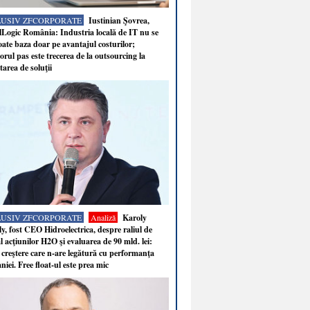
LUSIV ZFCORPORATE
Iustinian Şovrea,
Logic România: Industria locală de IT nu se
ate baza doar pe avantajul costurilor;
rul pas este trecerea de la outsourcing la
tarea de soluţii
LUSIV ZFCORPORATE
Analiză
Karoly
y, fost CEO Hidroelectrica, despre raliul de
 acţiunilor H2O şi evaluarea de 90 mld. lei:
 creştere care n-are legătură cu performanţa
iei. Free float-ul este prea mic