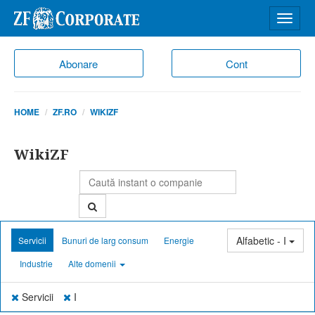
Desch
meniu
Abonare
Cont
HOME
ZF.RO
WIKIZF
WikiZF
Alfabetic - I
Servicii
Bunuri de larg consum
Energie
Industrie
Alte domenii
Servicii
I