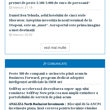
preţuri de peste 2.500-3.000 de euro de persoană“
miercuri, 21:18
Daniel Ben Yehuda, şeful hotelului de cinci stele
Sheraton: Aşteptăm investiţia în noul terminal de la
Otopeni, este un „must“. Aeroportul este prima imagine
a unei destinaţii
miercuri, 20:02
vezi mai multe
ZF COMUNICATE
Peste 300 de companii s-au înscris până acum în
Business Forward, program dedicat adopției
inteligenței artificiale în IMM-uri
SelfPay accelerează dezvoltarea super-app-ului
românesc SelfPay Now prin cea mai amplă extindere a
portofoliului de servicii de până acum
𝐀𝐍𝐀𝐋𝐈𝐙𝐀 𝐍𝐨𝐫𝐭𝐡 𝐁𝐮𝐜𝐡𝐚𝐫𝐞𝐬𝐭 𝐈𝐧𝐯𝐞𝐬𝐭𝐦𝐞𝐧𝐭𝐬 | Blocajul de la ANCPI
încetinește piața, însă cererea pentru locuințe rămâne