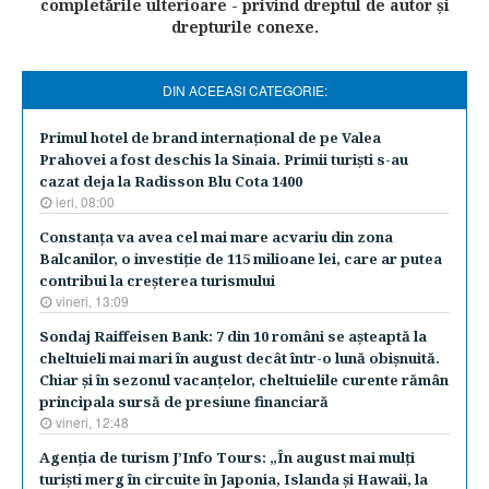
completările ulterioare - privind dreptul de autor şi
drepturile conexe.
DIN ACEEASI CATEGORIE:
​Primul hotel de brand internaţional de pe Valea
Prahovei a fost deschis la Sinaia. Primii turişti s-au
cazat deja la Radisson Blu Cota 1400
ieri, 08:00
Constanţa va avea cel mai mare acvariu din zona
Balcanilor, o investiţie de 115 milioane lei, care ar putea
contribui la creşterea turismului
vineri, 13:09
Sondaj Raiffeisen Bank: 7 din 10 români se aşteaptă la
cheltuieli mai mari în august decât într-o lună obişnuită.
Chiar şi în sezonul vacanţelor, cheltuielile curente rămân
principala sursă de presiune financiară
vineri, 12:48
Agenţia de turism J’Info Tours: „În august mai mulţi
turişti merg în circuite în Japonia, Islanda şi Hawaii, la