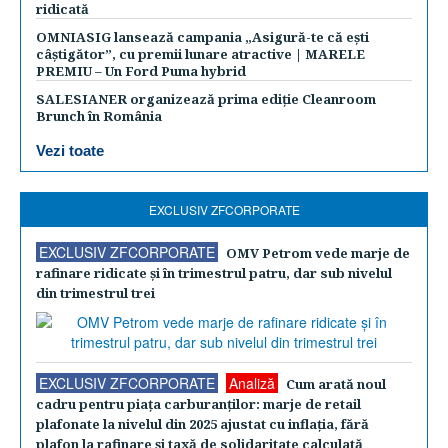
ridicată
OMNIASIG lansează campania „Asigură-te că ești
câștigător”, cu premii lunare atractive | MARELE
PREMIU – Un Ford Puma hybrid
SALESIANER organizează prima ediție Cleanroom
Brunch în România
Vezi toate
EXCLUSIV ZFCORPORATE
EXCLUSIV ZFCORPORATE
OMV Petrom vede marje de
rafinare ridicate şi în trimestrul patru, dar sub nivelul
din trimestrul trei
EXCLUSIV ZFCORPORATE
Analiză
Cum arată noul
cadru pentru piaţa carburanţilor: marje de retail
plafonate la nivelul din 2025 ajustat cu inflaţia, fără
plafon la rafinare şi taxă de solidaritate calculată