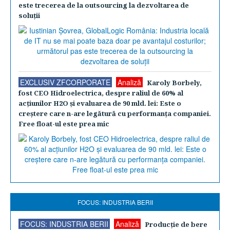
este trecerea de la outsourcing la dezvoltarea de
soluţii
EXCLUSIV ZFCORPORATE
Analiză
Karoly Borbely,
fost CEO Hidroelectrica, despre raliul de 60% al
acţiunilor H2O şi evaluarea de 90 mld. lei: Este o
creştere care n-are legătură cu performanţa companiei.
Free float-ul este prea mic
FOCUS: INDUSTRIA BERII
FOCUS: INDUSTRIA BERII
Analiză
Producţie de bere