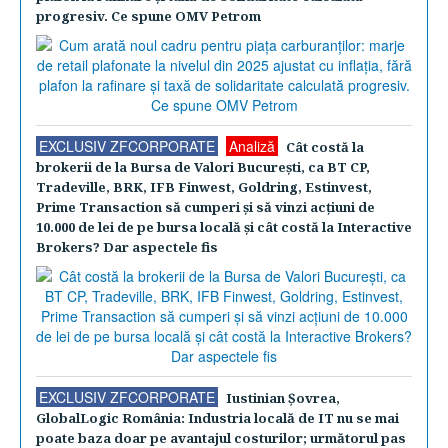
progresiv. Ce spune OMV Petrom
EXCLUSIV ZFCORPORATE
Analiză
Cât costă la
brokerii de la Bursa de Valori Bucureşti, ca BT CP,
Tradeville, BRK, IFB Finwest, Goldring, Estinvest,
Prime Transaction să cumperi şi să vinzi acţiuni de
10.000 de lei de pe bursa locală şi cât costă la Interactive
Brokers? Dar aspectele fis
EXCLUSIV ZFCORPORATE
Iustinian Şovrea,
GlobalLogic România: Industria locală de IT nu se mai
poate baza doar pe avantajul costurilor; următorul pas