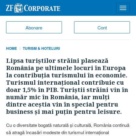
Desch
meniu
Abonare
Cont
HOME
TURISM & HOTELURI
Lipsa turiştilor străini plasează
România pe ultimele locuri în Europa
la contribuţia turismului în economie.
Turismul internaţional contribuie cu
doar 1,5% în PIB. Turiştii străini vin în
număr mic în România, iar mulţi
dintre aceştia vin în special pentru
business şi mai puţin pentru leisure.
Cu o diversitate bogată naturală şi culturală, România continuă
să atragă încasări modeste din turismul internaţional