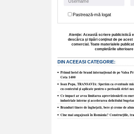
Pastrează-mă logat
Atenţie: Această scriere publicistică e
descărca şi tipări conţinut de pe acest 
comercial. Toate materialele publicat
completările ulterioare 
DIN ACEEASI CATEGORIE:
​Primul hotel de brand internaţional de pe Valea Pra
Cota 1400
Ioan Popa, TRANSAVIA: Sperăm ca eventuale măsur
cu contextul şi aplicate pentru o perioadă strict ne
Ce impact ar avea limitarea aprovizionării cu ene
industriale interne şi accelerarea deficitului buget
Branduri tinere de îngheţată, bere şi creme de alune
Cine mai angajează în România? Construcţiile, tra