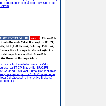
LUSIV ZFCORPORATE
Analiză
Cât costă la
ii de la Bursa de Valori Bucureşti, ca BT CP,
ille, BRK, IFB Finwest, Goldring, Estinvest,
Transaction să cumperi şi să vinzi acţiuni de
 de lei de pe bursa locală şi cât costă la
ctive Brokers? Dar aspectele fis