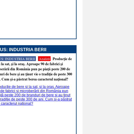
US: INDUSTRIA BERII
S: INDUSTRIA BERII
Analiză
Producţie de
i la sat, şi la oraş. Aproape 90 de fabrici şi
erării din România pun pe piaţă peste 200 de
ri de bere şi au ţinut vie o tradiţie de peste 300
. Cum şi-a păstrat berea caracterul naţional?