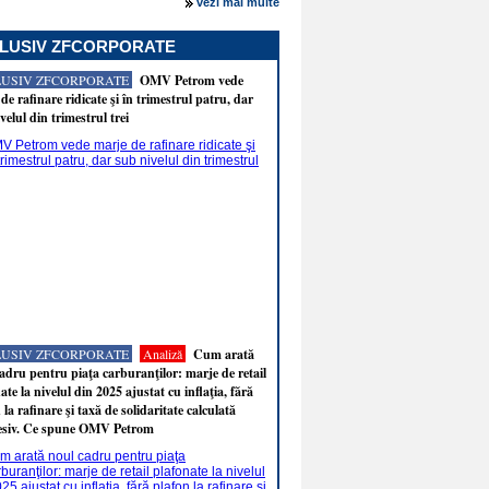
vezi mai multe
LUSIV ZFCORPORATE
LUSIV ZFCORPORATE
OMV Petrom vede
de rafinare ridicate şi în trimestrul patru, dar
velul din trimestrul trei
LUSIV ZFCORPORATE
Analiză
Cum arată
adru pentru piaţa carburanţilor: marje de retail
ate la nivelul din 2025 ajustat cu inflaţia, fără
 la rafinare şi taxă de solidaritate calculată
esiv. Ce spune OMV Petrom