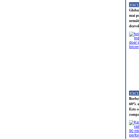
EXC
Global
mai po
următo
dezvol
EXC
Borbel
60% al
Este o
compan