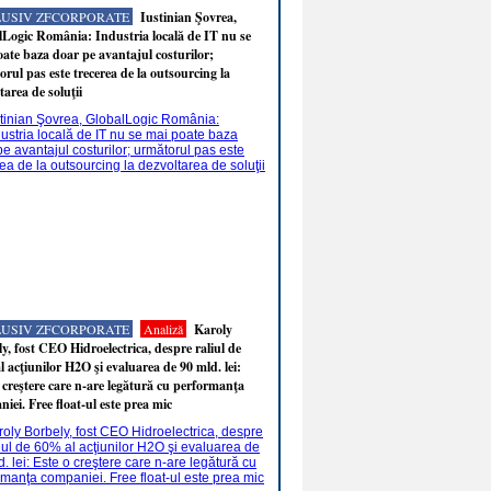
LUSIV ZFCORPORATE
Iustinian Şovrea,
Logic România: Industria locală de IT nu se
ate baza doar pe avantajul costurilor;
rul pas este trecerea de la outsourcing la
tarea de soluţii
LUSIV ZFCORPORATE
Analiză
Karoly
y, fost CEO Hidroelectrica, despre raliul de
 acţiunilor H2O şi evaluarea de 90 mld. lei:
 creştere care n-are legătură cu performanţa
iei. Free float-ul este prea mic