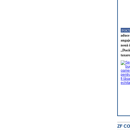
FOCU
aduce 
angaj
nouă i
„Dacă 
taxare
ZF C