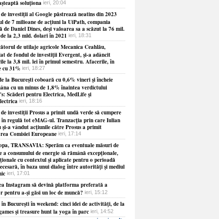
aşteaptă soluţiona
ieri, 20:04
de investiţii al Google păstrează neatins din 2023
ul de 7 milioane de acţiuni la UiPath, compania
 de Daniel Dines, deşi valoarea sa a scăzut la 76 mil.
 de la 2,3 mld. dolari în 2021
ieri, 18:31
ătorul de utilaje agricole Mecanica Ceahlău,
at de fondul de investiţii Evergent, şi-a adâncit
ile la 3,8 mil. lei în primul semestru. Afacerile, în
e cu 31%
ieri, 18:27
e la Bucureşti coboară cu 0,6% vineri şi încheie
âna cu un minus de 1,8% înaintea verdictului
s: Scăderi pentru Electrica, MedLife şi
lectrica
ieri, 18:16
 de investiţii Prosus a primit undă verde să cumpere
 în regulă tot eMAG-ul. Tranzacţia prin care Iulian
 şi-a vândut acţiunile către Prosus a primit
rea Comisiei Europeane
ieri, 17:14
opa, TRANSAVIA: Sperăm ca eventuale măsuri de
re a consumului de energie să rămână excepţionale,
ionale cu contextul şi aplicate pentru o perioadă
necesară, în baza unui dialog între autorităţi şi mediul
ic
ieri, 17:01
ea Instagram să devină platforma preferată a
or pentru a-şi găsi un loc de muncă?
ieri, 15:12
 în Bucureşti în weekend: cinci idei de activităţi, de la
games şi treasure hunt la yoga în parc
ieri, 14:52