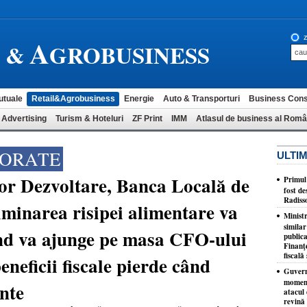
A
z
L &
GROBUSINESS
utuale
Retail&Agrobusiness
Energie
Auto & Transporturi
Business Cons
 Advertising
Turism & Hoteluri
ZF Print
IMM
Atlasul de business al Româ
PORATE
ULTIM
or Dezvoltare, Banca Locală de
​Primul
fost de
Radiss
iminarea risipei alimentare va
Minist
similar
nd va ajunge pe masa CFO-ului
publica
Finanţe
fiscală 
eneficii fiscale pierde când
Guvernu
moment
nte
atacul 
revină 