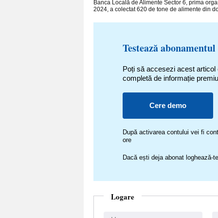
Banca Locală de Alimente Sector 6, prima organiz
2024, a colectat 620 de tone de alimente din don
Testează abonamentul
Poți să accesezi acest articol
completă de informație premi
Cere demo
După activarea contului vei fi c
ore
Dacă ești deja abonat loghează-te
Logare