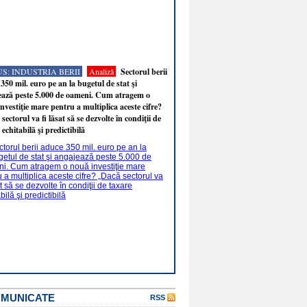
S: INDUSTRIA BERII
Analiză
Sectorul berii
350 mil. euro pe an la bugetul de stat şi
ează peste 5.000 de oameni. Cum atragem o
nvestiţie mare pentru a multiplica aceste cifre?
sectorul va fi lăsat să se dezvolte în condiţii de
 echitabilă şi predictibilă
OMUNICATE
RSS