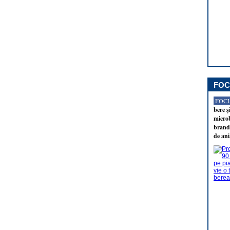
FOC
FOCU
bere ş
microb
brandu
de ani