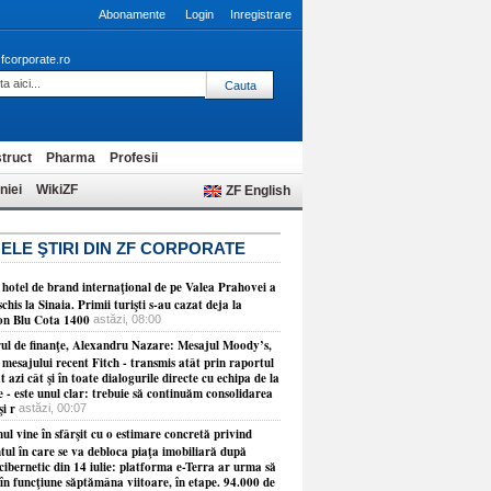
Abonamente
Login
Inregistrare
fcorporate.ro
truct
Pharma
Profesii
niei
WikiZF
ZF English
ELE ŞTIRI DIN ZF CORPORATE
 hotel de brand internaţional de pe Valea Prahovei a
schis la Sinaia. Primii turişti s-au cazat deja la
on Blu Cota 1400
astăzi, 08:00
rul de finanţe, Alexandru Nazare: Mesajul Moody’s,
 mesajului recent Fitch - transmis atât prin raportul
t azi cât şi în toate dialogurile directe cu echipa de la
 - este unul clar: trebuie să continuăm consolidarea
şi r
astăzi, 00:07
l vine în sfârşit cu o estimare concretă privind
ul în care se va debloca piaţa imobiliară după
cibernetic din 14 iulie: platforma e-Terra ar urma să
în funcţiune săptămâna viitoare, în etape. 94.000 de