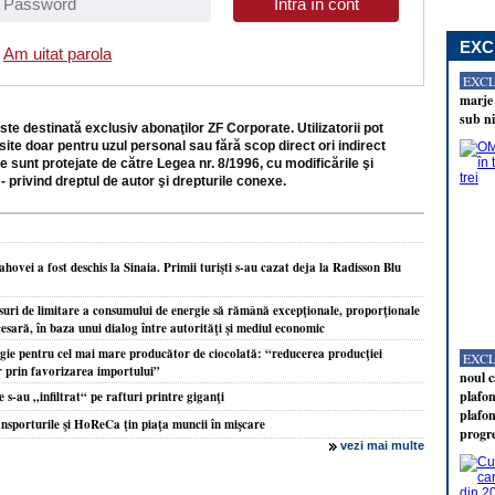
EXC
Am uitat parola
EXC
marje 
sub ni
ste destinată exclusiv abonaţilor ZF Corporate. Utilizatorii pot
site doar pentru uzul personal sau fără scop direct ori indirect
e sunt protejate de către Legea nr. 8/1996, cu modificările şi
- privind dreptul de autor şi drepturile conexe.
hovei a fost deschis la Sinaia. Primii turişti s-au cazat deja la Radisson Blu
i de limitare a consumului de energie să rămână excepţionale, proporţionale
cesară, în baza unui dialog între autorităţi şi mediul economic
rgie pentru cel mai mare producător de ciocolată: “reducerea producţiei
EXC
ar prin favorizarea importului”
noul c
plafon
 s-au „infiltrat“ pe rafturi printre giganţi
plafon
nsporturile şi HoReCa ţin piaţa muncii în mişcare
progr
vezi mai multe