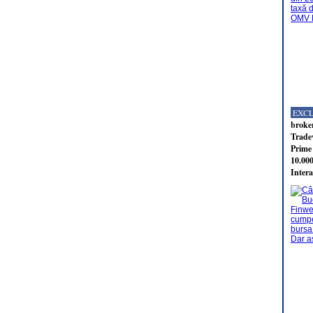
EXC
broker
Tradev
Prime 
10.000
Intera