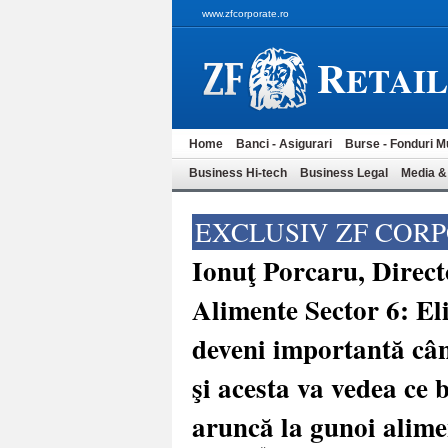
www.zfcorporate.ro
R
ETAI
Home
Banci - Asigurari
Burse - Fonduri M
Business Hi-tech
Business Legal
Media &
EXCLUSIV ZF COR
Ionuţ Porcaru, Direct
Alimente Sector 6: El
deveni importantă câ
şi acesta va vedea ce b
aruncă la gunoi alime