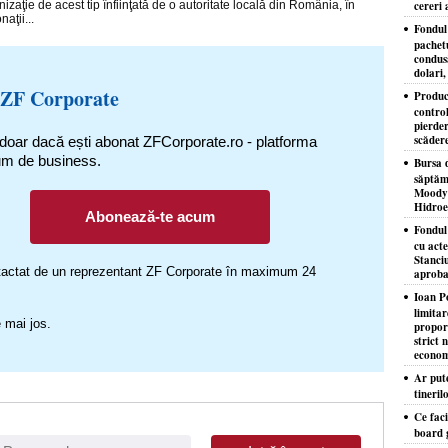
aţie de acest tip înfiinţată de o autoritate locală din România, în
cereri 
aţii...
Fondul 
pachet
condusă
dolari,
 ZF Corporate
Produc
control
pierder
scăder
 doar dacă ești abonat ZFCorporate.ro - platforma
um de business.
Bursa d
săptăm
Moody'
Hidroe
Abonează-te acum
Fondul
cu acte
Stanciu
ontactat de un reprezentant ZF Corporate în maximum 24
aproba
Ioan P
limita
 mai jos.
proporţ
strict 
econom
Ar put
tineril
Ce faci
board 