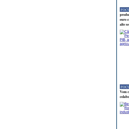
FOCU
produc
euro c
alte s
FOCU
Vom co
colabo