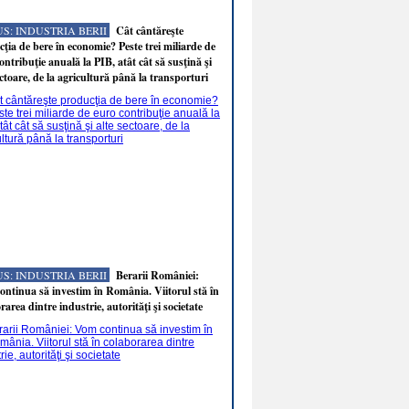
S: INDUSTRIA BERII
Cât cântăreşte
ţia de bere în economie? Peste trei miliarde de
ontribuţie anuală la PIB, atât cât să susţină şi
ectoare, de la agricultură până la transporturi
S: INDUSTRIA BERII
Berarii României:
ntinua să investim în România. Viitorul stă în
rarea dintre industrie, autorităţi şi societate