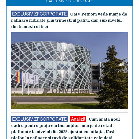
EXCLUSIV ZFCORPORATE
EXCLUSIV ZFCORPORATE
OMV Petrom vede marje de
rafinare ridicate şi în trimestrul patru, dar sub nivelul
din trimestrul trei
EXCLUSIV ZFCORPORATE
Analiză
Cum arată noul
cadru pentru piaţa carburanţilor: marje de retail
plafonate la nivelul din 2025 ajustat cu inflaţia, fără
plafon la rafinare şi taxă de solidaritate calculată