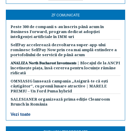
ZF COMUNICATE
Peste 300 de companii s-au înscris până acum în
Business Forward, program dedicat adopției
inteligenței artificiale în IMM-uri
SelfPay accelerează dezvoltarea super-app-ului
românesc SelfPay Now prin cea mai amplă extindere a
portofoliului de servicii de până acum
𝐀𝐍𝐀𝐋𝐈𝐙𝐀 𝐍𝐨𝐫𝐭𝐡 𝐁𝐮𝐜𝐡𝐚𝐫𝐞𝐬𝐭 𝐈𝐧𝐯𝐞𝐬𝐭𝐦𝐞𝐧𝐭𝐬 | Blocajul de la ANCPI
încetinește piața, însă cererea pentru locuințe rămâne
ridicată
OMNIASIG lansează campania „Asigură-te că ești
câștigător”, cu premii lunare atractive | MARELE
PREMIU – Un Ford Puma hybrid
SALESIANER organizează prima ediție Cleanroom
Brunch în România
Vezi toate