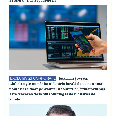
Brokers? Dar aspectele fis
EXCLUSIV ZFCORPORATE
Iustinian Şovrea,
GlobalLogic România: Industria locală de IT nu se mai
poate baza doar pe avantajul costurilor; următorul pas
este trecerea de la outsourcing la dezvoltarea de
soluţii