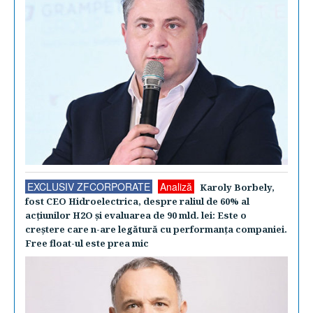
EXCLUSIV ZFCORPORATE
Analiză
Karoly Borbely,
fost CEO Hidroelectrica, despre raliul de 60% al
acţiunilor H2O şi evaluarea de 90 mld. lei: Este o
creştere care n-are legătură cu performanţa companiei.
Free float-ul este prea mic