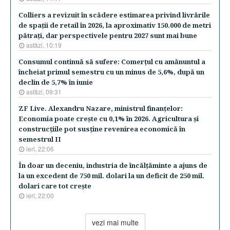
Colliers a revizuit în scădere estimarea privind livrările
de spaţii de retail în 2026, la aproximativ 150.000 de metri
pătraţi, dar perspectivele pentru 2027 sunt mai bune
astăzi, 10:19
Consumul continuă să sufere: Comerţul cu amănuntul a
încheiat primul semestru cu un minus de 5,6%, după un
declin de 5,7% în iunie
astăzi, 09:31
ZF Live. Alexandru Nazare, ministrul finanţelor:
Economia poate creşte cu 0,1% în 2026. Agricultura şi
construcţiile pot susţine revenirea economică în
semestrul II
ieri, 22:06
În doar un deceniu, industria de încălţăminte a ajuns de
la un excedent de 750 mil. dolari la un deficit de 250 mil.
dolari care tot creşte
ieri, 22:00
vezi mai multe