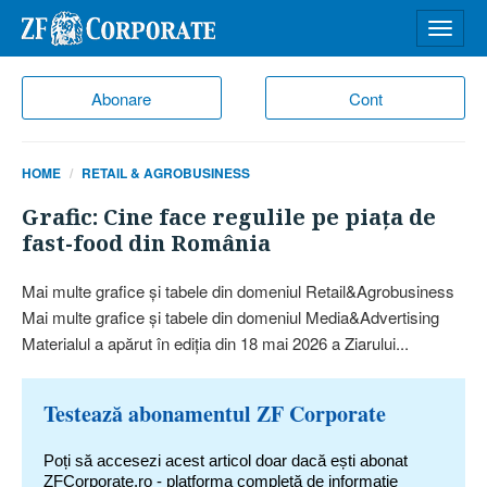
Desch
meniu
Abonare
Cont
HOME
RETAIL & AGROBUSINESS
Grafic: Cine face regulile pe piaţa de
fast-food din România
Mai multe grafice şi tabele din domeniul Retail&Agrobusiness
Mai multe grafice şi tabele din domeniul Media&Advertising
Materialul a apărut în ediţia din 18 mai 2026 a Ziarului...
Testează abonamentul ZF Corporate
Poți să accesezi acest articol doar dacă ești abonat
ZFCorporate.ro - platforma completă de informație