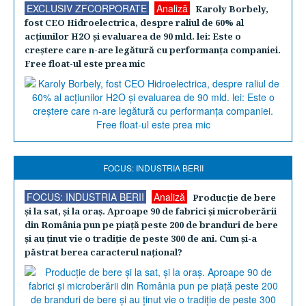
EXCLUSIV ZFCORPORATE
Analiză
Karoly Borbely,
fost CEO Hidroelectrica, despre raliul de 60% al
acţiunilor H2O şi evaluarea de 90 mld. lei: Este o
creştere care n-are legătură cu performanţa companiei.
Free float-ul este prea mic
FOCUS: INDUSTRIA BERII
FOCUS: INDUSTRIA BERII
Analiză
Producţie de bere
şi la sat, şi la oraş. Aproape 90 de fabrici şi microberării
din România pun pe piaţă peste 200 de branduri de bere
şi au ţinut vie o tradiţie de peste 300 de ani. Cum şi-a
păstrat berea caracterul naţional?