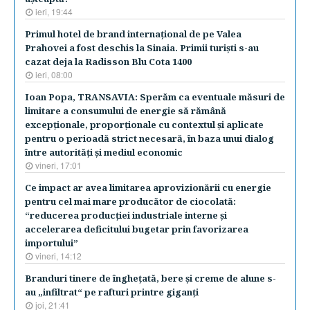
ieri, 19:44
​Primul hotel de brand internaţional de pe Valea
Prahovei a fost deschis la Sinaia. Primii turişti s-au
cazat deja la Radisson Blu Cota 1400
ieri, 08:00
Ioan Popa, TRANSAVIA: Sperăm ca eventuale măsuri de
limitare a consumului de energie să rămână
excepţionale, proporţionale cu contextul şi aplicate
pentru o perioadă strict necesară, în baza unui dialog
între autorităţi şi mediul economic
vineri, 17:01
Ce impact ar avea limitarea aprovizionării cu energie
pentru cel mai mare producător de ciocolată:
“reducerea producţiei industriale interne şi
accelerarea deficitului bugetar prin favorizarea
importului”
vineri, 14:12
Branduri tinere de îngheţată, bere şi creme de alune s-
au „infiltrat“ pe rafturi printre giganţi
joi, 21:41