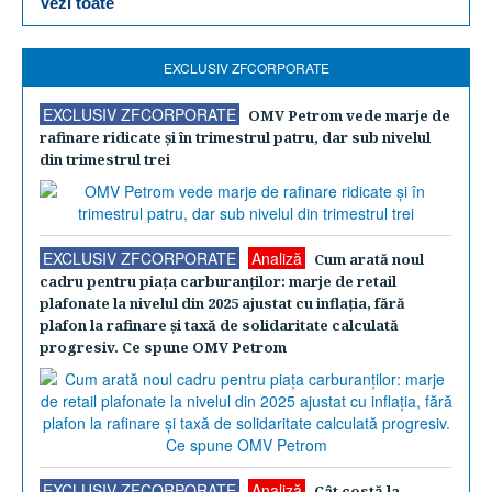
Vezi toate
EXCLUSIV ZFCORPORATE
EXCLUSIV ZFCORPORATE
OMV Petrom vede marje de
rafinare ridicate şi în trimestrul patru, dar sub nivelul
din trimestrul trei
EXCLUSIV ZFCORPORATE
Analiză
Cum arată noul
cadru pentru piaţa carburanţilor: marje de retail
plafonate la nivelul din 2025 ajustat cu inflaţia, fără
plafon la rafinare şi taxă de solidaritate calculată
progresiv. Ce spune OMV Petrom
EXCLUSIV ZFCORPORATE
Analiză
Cât costă la