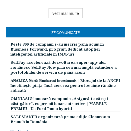
vezi mai multe
ZF COMUNICATE
Peste 300 de companii s-au înscris până acum în
Business Forward, program dedicat adopției
inteligenței artificiale în IMM-uri
SelfPay accelerează dezvoltarea super-app-ului
românesc SelfPay Now prin cea mai amplă extindere a
portofoliului de servicii de până acum
𝐀𝐍𝐀𝐋𝐈𝐙𝐀 𝐍𝐨𝐫𝐭𝐡 𝐁𝐮𝐜𝐡𝐚𝐫𝐞𝐬𝐭 𝐈𝐧𝐯𝐞𝐬𝐭𝐦𝐞𝐧𝐭𝐬 | Blocajul de la ANCPI
încetinește piața, însă cererea pentru locuințe rămâne
ridicată
OMNIASIG lansează campania „Asigură-te că ești
câștigător”, cu premii lunare atractive | MARELE
PREMIU – Un Ford Puma hybrid
SALESIANER organizează prima ediție Cleanroom
Brunch în România